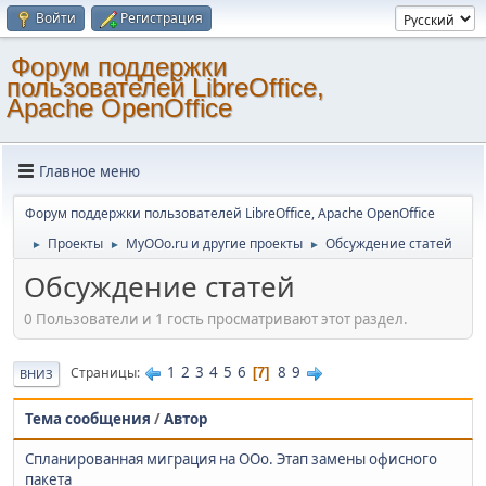
Войти
Регистрация
Форум поддержки
пользователей LibreOffice,
Apache OpenOffice
Главное меню
Форум поддержки пользователей LibreOffice, Apache OpenOffice
Проекты
MyOOo.ru и другие проекты
Обсуждение статей
►
►
►
Обсуждение статей
0 Пользователи и 1 гость просматривают этот раздел.
1
2
3
4
5
6
8
9
Страницы
7
ВНИЗ
Тема сообщения
/
Автор
Спланированная миграция на ОOо. Этап замены офисного
пакета