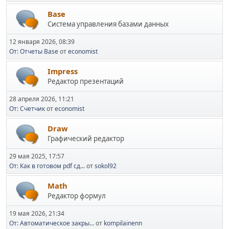
Base
Система управления базами данных
12 января 2026, 08:39
От: Отчеты Base
от
economist
Impress
Редактор презентаций
28 апреля 2026, 11:21
От: Счетчик
от
economist
Draw
Графический редактор
29 мая 2025, 17:57
От: Как в готовом pdf сд...
от
sokol92
Math
Редактор формул
19 мая 2026, 21:34
От: Автоматическое закры...
от
kompilainenn