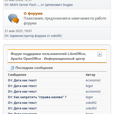
От: MiAl’s Server Pack -...
от
Ципихович Эндрю
О форуме
Пожелания, предложения и замечания по работе
форума
21 мая 2025, 19:01
От: Администратор форума
от
sokol92
Форум поддержки пользователей LibreOffice,
Apache OpenOffice - Информационный центр
Последние сообщения
Сообщение
Автор
От: Дата как текст
economist
От: Дата как текст
bigor
От: Дата как текст
economist
От: Как запретить "справа налево" ?
bigor
От: Дата как текст
sokol92
От: Дата как текст
sokol92
От: Дата как текст
bigor