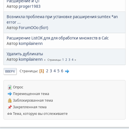
Расширение и QT
Автор
proger1983
Возникла проблема при установке расширения sumtex *an
error ...
Автор
ForumOOo (бот)
Расширение ListOK для для обработки множеств в Calc
Автор
kompilainenn
Удалить дубликаты
Автор
kompilainenn
1
2
3
4
Страницы
2
3
4
5
6
Страницы
1
ВВЕРХ
Опрос
Перемещенная тема
Заблокированная тема
Закрепленная тема
Тема, которую вы отслеживаете