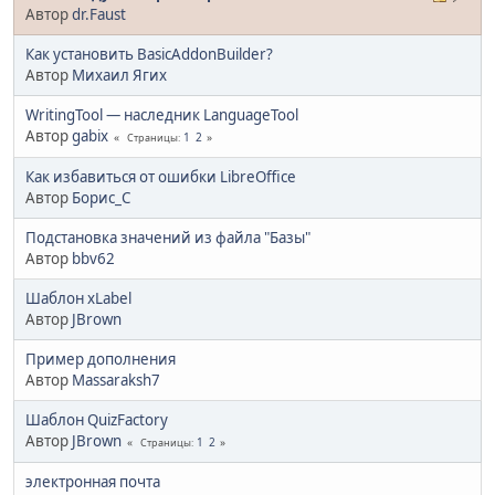
Автор
dr.Faust
Как установить BasicAddonBuilder?
Автор
Михаил Ягих
WritingTool — наследник LanguageTool
Автор
gabix
1
2
Страницы
Как избавиться от ошибки LibreOffice
Автор
Борис_С
Подстановка значений из файла "Базы"
Автор
bbv62
Шаблон xLabel
Автор
JBrown
Пример дополнения
Автор
Massaraksh7
Шаблон QuizFactory
Автор
JBrown
1
2
Страницы
электронная почта