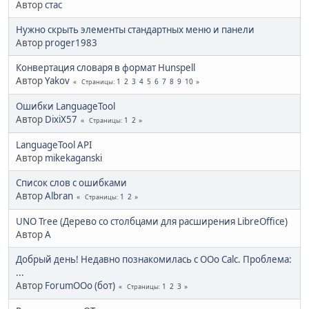
Автор
стас
Нужно скрыть элементы стандартных меню и панели
Автор
proger1983
Конвертация словаря в формат Hunspell
Автор
Yakov
1
2
3
4
5
6
7
8
9
10
Страницы
Ошибки LanguageTool
Автор
DixiX57
1
2
Страницы
LanguageTool API
Автор
mikekaganski
Список слов с ошибками
Автор
Albran
1
2
Страницы
UNO Tree (Дерево со столбцами для расширения LibreOffice)
Автор
A
Добрый день! Недавно познакомилась с OOo Calc. Проблема:
...
Автор
ForumOOo (бот)
1
2
3
Страницы