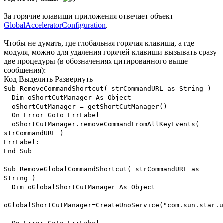
За горячие клавиши приложения отвечает объект
GlobalAcceleratorConfiguration
.
Чтобы не думать, где глобальная горячая клавиша, а где
модуля, можно для удаления горячей клавиши вызывать сразу
две процедуры (в обозначениях цитированного выше
сообщения):
Код
Выделить
Развернуть
Sub RemoveCommandShortcut( strCommandURL as String )
Dim oShortCutManager As Object
oShortCutManager = getShortCutManager()
On Error GoTo ErrLabel
oShortCutManager.removeCommandFromAllKeyEvents(
strCommandURL )
ErrLabel:
End Sub
Sub RemoveGlobalCommandShortcut( strCommandURL as
String )
Dim oGlobalShortCutManager As Object
oGlobalShortCutManager=CreateUnoService("com.sun.star.
On Error GoTo ErrLabel