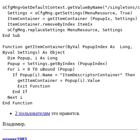
oCfgMng=GetDefaultContext.getValueByName("/singletons/c
Settings = oCfgMng.getSettings(MenuResource, True)
ItemContainer = getItemContainer (PopupIx, Settings)
ItemContainer.removeByIndex ItemIx
oCfgMng.replaceSettings MenuResource, Settings
End Sub
Function getItemContainer(ByVal PopupIndex As Long,
Byval Settings) As Object
Dim Popup, i As Long
Popup = Settings.getByIndex (PopupIndex)
For i = 0 TO uBound (Popup)
If Popup(i).Name = "ItemDescriptorContainer" Then
getItemContainer = Popup(i).Value
Exit Function
End If
Next i
End Function
2 пользователям
это нравится.
Владимир.
proger1983