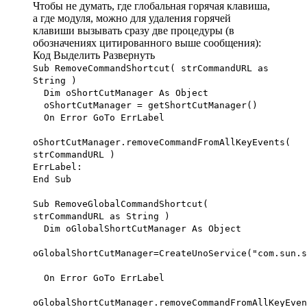
Чтобы не думать, где глобальная горячая клавиша,
а где модуля, можно для удаления горячей
клавиши вызывать сразу две процедуры (в
обозначениях цитированного выше сообщения):
Код
Выделить
Развернуть
Sub RemoveCommandShortcut( strCommandURL as
String )
Dim oShortCutManager As Object
oShortCutManager = getShortCutManager()
On Error GoTo ErrLabel
oShortCutManager.removeCommandFromAllKeyEvents(
strCommandURL )
ErrLabel:
End Sub
Sub RemoveGlobalCommandShortcut(
strCommandURL as String )
Dim oGlobalShortCutManager As Object
oGlobalShortCutManager=CreateUnoService("com.sun.s
On Error GoTo ErrLabel
oGlobalShortCutManager.removeCommandFromAllKeyEven