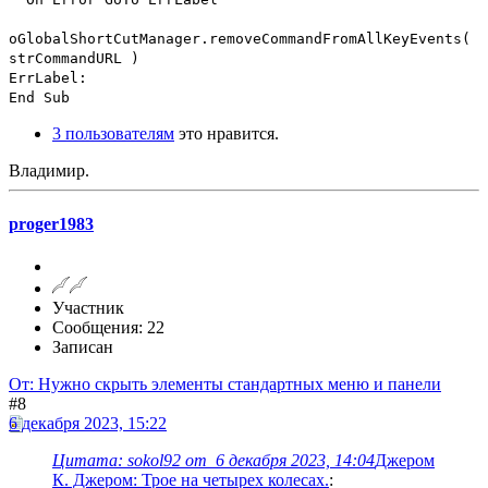
oGlobalShortCutManager.removeCommandFromAllKeyEvents(
strCommandURL )
ErrLabel:
End Sub
3 пользователям
это нравится.
Владимир.
proger1983
Участник
Сообщения: 22
Записан
От: Нужно скрыть элементы стандартных меню и панели
#8
6 декабря 2023, 15:22
Цитата: sokol92 от 6 декабря 2023, 14:04
Джером
К. Джером: Трое на четырех колесах.
: