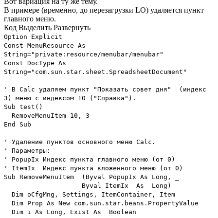
Вот вариация на ту же тему.
В примере (временно, до перезагрузки LO) удаляется пункт
главного меню.
Код
Выделить
Развернуть
Option Explicit
Const MenuResource As
String="private:resource/menubar/menubar"
Const DocType As
String="com.sun.star.sheet.SpreadsheetDocument"
' В Calc удаляем пункт "Показать совет дня" (индекс
3) меню с индексом 10 ("Справка").
Sub test()
RemoveMenuItem 10, 3
End Sub
' Удаление пунктов основного меню Calc.
' Параметры:
' PopupIx Индекс пункта главного меню (от 0)
' ItemIx Индекс пункта вложенного меню (от 0)
Sub RemoveMenuItem (Byval PopupIx As Long, _
Byval ItemIx As Long)
Dim oCfgMng, Settings, ItemContainer, Item
Dim Prop As New com.sun.star.beans.PropertyValue
Dim i As Long, Exist As Boolean