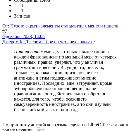
Сообщения: 1,468
Записан
От: Нужно скрыть элементы стандартных меню и панели
#7
6 декабря 2023, 14:04
Джером К. Джером: Трое на четырех колесах.
:
Цитировать
Немцы, у которых каждое слово в
каждой фразе зависит по меньшей мере от четырех
различных правил, уверяют, что у англичан
грамматики вовсе нет. В сущности, она есть;
только ее, к сожалению, признают не все
англичане и этим поддерживают мнение
иностранцев. Последних еще затрудняет, кроме
зубодробительного произношения, наше
правописание: оно действительно изобретено,
кажется, для того, чтобы осаживать
самоуверенность иностранцев, а то они изучали
бы английский язык в один год.
По принципу английского языка сделан и LibreOffice - за один
год не изучишь.