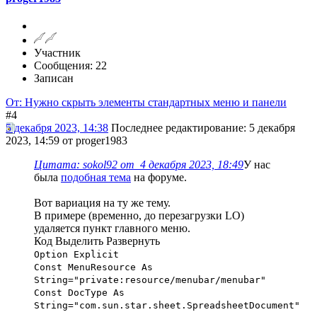
Участник
Сообщения: 22
Записан
От: Нужно скрыть элементы стандартных меню и панели
#4
5 декабря 2023, 14:38
Последнее редактирование
: 5 декабря
2023, 14:59 от proger1983
Цитата: sokol92 от 4 декабря 2023, 18:49
У нас
была
подобная тема
на форуме.
Вот вариация на ту же тему.
В примере (временно, до перезагрузки LO)
удаляется пункт главного меню.
Код
Выделить
Развернуть
Option Explicit
Const MenuResource As
String="private:resource/menubar/menubar"
Const DocType As
String="com.sun.star.sheet.SpreadsheetDocument"