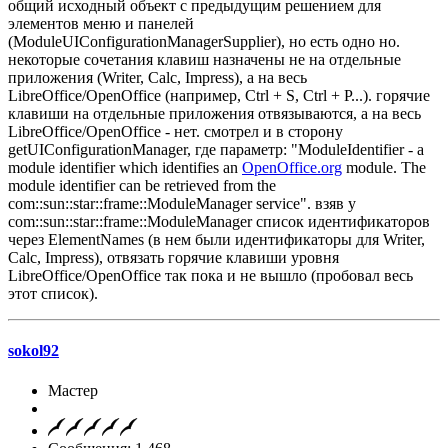
общий исходный объект с предыдущим решением для
элементов меню и панелей
(ModuleUIConfigurationManagerSupplier), но есть одно но.
некоторые сочетания клавиш назначены не на отдельные
приложения (Writer, Calc, Impress), а на весь
LibreOffice/OpenOffice (например, Ctrl + S, Ctrl + P...). горячие
клавиши на отдельные приложения отвязываются, а на весь
LibreOffice/OpenOffice - нет. смотрел и в сторону
getUIConfigurationManager, где параметр: "ModuleIdentifier - a
module identifier which identifies an
OpenOffice.org
module. The
module identifier can be retrieved from the
com::sun::star::frame::ModuleManager service". взяв у
com::sun::star::frame::ModuleManager список идентификаторов
через ElementNames (в нем были идентификаторы для Writer,
Calc, Impress), отвязать горячие клавиши уровня
LibreOffice/OpenOffice так пока и не вышло (пробовал весь
этот список).
sokol92
Мастер