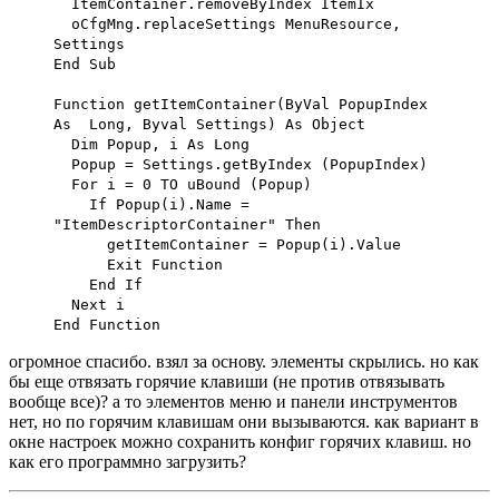
ItemContainer.removeByIndex ItemIx
oCfgMng.replaceSettings MenuResource,
Settings
End Sub
Function getItemContainer(ByVal PopupIndex
As Long, Byval Settings) As Object
Dim Popup, i As Long
Popup = Settings.getByIndex (PopupIndex)
For i = 0 TO uBound (Popup)
If Popup(i).Name =
"ItemDescriptorContainer" Then
getItemContainer = Popup(i).Value
Exit Function
End If
Next i
End Function
огромное спасибо. взял за основу. элементы скрылись. но как
бы еще отвязать горячие клавиши (не против отвязывать
вообще все)? а то элементов меню и панели инструментов
нет, но по горячим клавишам они вызываются. как вариант в
окне настроек можно сохранить конфиг горячих клавиш. но
как его программно загрузить?