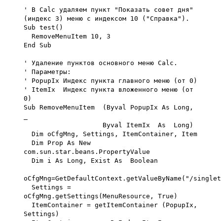
' В Calc удаляем пункт "Показать совет дня"
(индекс 3) меню с индексом 10 ("Справка").
Sub test()
RemoveMenuItem 10, 3
End Sub
' Удаление пунктов основного меню Calc.
' Параметры:
' PopupIx Индекс пункта главного меню (от 0)
' ItemIx Индекс пункта вложенного меню (от
0)
Sub RemoveMenuItem (Byval PopupIx As Long,
_
Byval ItemIx As Long)
Dim oCfgMng, Settings, ItemContainer, Item
Dim Prop As New
com.sun.star.beans.PropertyValue
Dim i As Long, Exist As Boolean
oCfgMng=GetDefaultContext.getValueByName("/singlet
Settings =
oCfgMng.getSettings(MenuResource, True)
ItemContainer = getItemContainer (PopupIx,
Settings)