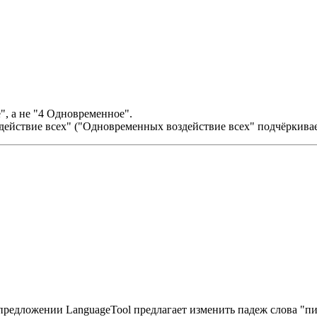
, а не "4 Одновременное".
ействие всех" ("Одновременных воздействие всех" подчёркивает
редложении LanguageTool предлагает изменить падеж слова "пи