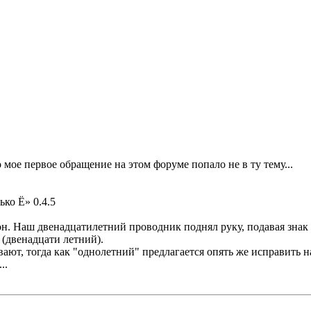
 мое первое обращение на этом форуме попало не в ту тему...
ько Ё» 0.4.5
 Наш двенадцатилетний проводник поднял руку, подавая знак ос
(двенадцати летний).
ют, тогда как "однолетний" предлагается опять же исправить н
..