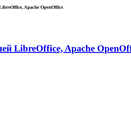
breOffice, Apache OpenOffice
.
й LibreOffice, Apache OpenOff