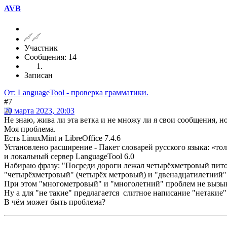
AVB
Участник
Сообщения: 14
Записан
От: LanguageTool - проверка грамматики.
#7
20 марта 2023, 20:03
Не знаю, жива ли эта ветка и не множу ли я свои сообщения, но
Моя проблема.
Есть LinuxMint и LibreOffice 7.4.6
Установлено расширение - Пакет словарей русского языка: «тол
и локальный сервер LanguageTool 6.0
Набираю фразу: "Посреди дороги лежал четырёхметровый питон.
"четырёхметровый" (четырёх метровый) и "двенадцатилетний" 
При этом "многометровый" и "многолетний" проблем не вызыва
Ну а для "не такие" предлагается слитное написание "нетакие".
В чём может быть проблема?