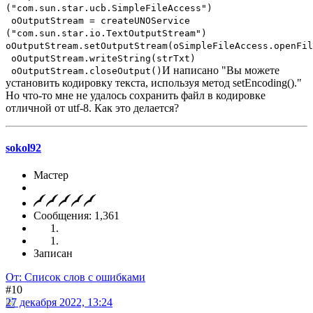
("com.sun.star.ucb.SimpleFileAccess")
oOutputStream = createUNOService
("com.sun.star.io.TextOutputStream")
oOutputStream.setOutputStream(oSimpleFileAccess.openFil
oOutputStream.writeString(strTxt)
И написано "Вы можете
oOutputStream.closeOutput()
установить кодировку текста, используя метод setEncoding()."
Но что-то мне не удалось сохранить файл в кодировке
отличной от utf-8. Как это делается?
sokol92
Мастер
Сообщения: 1,361
Записан
От: Список слов с ошибками
#10
27 декабря 2022, 13:24