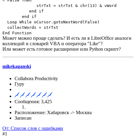
= False Then
strTxt = strTxt & chr(13) & vWord
end if
end if
Loop While oCursor.gotoNextWord(False)
collectWords = strTxt
End Function
Может можно проще сделать? И есть ли в LibreOffice аналоги
коллекций и словарей VBA и оператора "Like"?
Или может есть готовое расширение или Python скрипт?
mikekaganski
Collabora Productivity
Гуру
Сообщения: 3,425
Расположение: Хабаровск -> Москва
Записан
От: Список слов с ошибками
#1