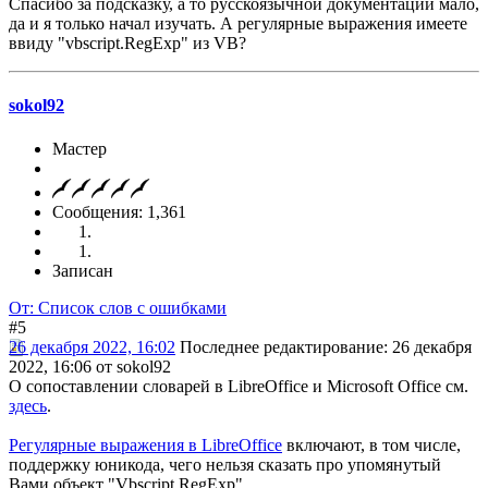
Спасибо за подсказку, а то русскоязычной документации мало,
да и я только начал изучать. А регулярные выражения имеете
ввиду "vbscript.RegExp" из VB?
sokol92
Мастер
Сообщения: 1,361
Записан
От: Список слов с ошибками
#5
26 декабря 2022, 16:02
Последнее редактирование
: 26 декабря
2022, 16:06 от sokol92
О сопоставлении словарей в LibreOffice и Microsoft Office см.
здесь
.
Регулярные выражения в LibreOffice
включают, в том числе,
поддержку юникода, чего нельзя сказать про упомянутый
Вами объект "Vbscript.RegExp".