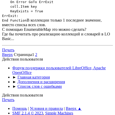
On Error GoTo ErrExit
coll.Item key
KeyExists = True
ErrExit:
В коллекции только 1 последнее значение,
End Function
вместо списка всех слов.
С помощью EnumerableMap это можно сделать?
Где бы почитать про реализацию коллекций и словарей в LO
Basic...
Печать
Вверх
Страницы
1
2
Действия пользователя
Форум поддержки пользователей LibreOffice, Apache
OpenOffice
►
Главная категория
►
Дополнения и расширения
►
Список слов с ошибками
Действия пользователя
Печать
Помощь
|
Условия и правила
|
Вверх ▲
SMF 2.1.4 © 2023
,
Simple Machines