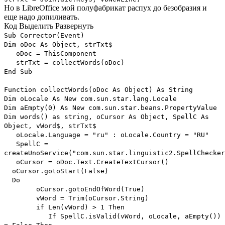
Но в LibreOffice мой полуфабрикат распух до безобразия и
еще надо допиливать.
Код
Выделить
Развернуть
Sub Corrector(Event)
Dim oDoc As Object, strTxt$
oDoc = ThisComponent
strTxt = collectWords(oDoc)
End Sub
Function collectWords(oDoc As Object) As String
Dim oLocale As New com.sun.star.lang.Locale
Dim aEmpty(0) As New com.sun.star.beans.PropertyValue
Dim words() as string, oCursor As Object, SpellC As
Object, vWord$, strTxt$
oLocale.Language = "ru" : oLocale.Country = "RU"
SpellC =
createUnoService("com.sun.star.linguistic2.SpellChecker
oCursor = oDoc.Text.CreateTextCursor()
oCursor.gotoStart(False)
Do
oCursor.gotoEndOfWord(True)
vWord = Trim(oCursor.String)
if Len(vWord) > 1 Then
If SpellC.isValid(vWord, oLocale, aEmpty())