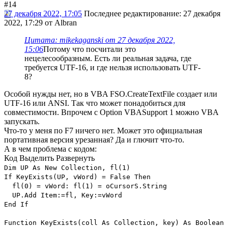
#14
27 декабря 2022, 17:05
Последнее редактирование
: 27 декабря
2022, 17:29 от Albran
Цитата: mikekaganski от 27 декабря 2022,
15:06
Потому что посчитали это
нецелесообразным. Есть ли реальная задача, где
требуется UTF-16, и где нельзя использовать UTF-
8?
Особой нужды нет, но в VBA FSO.CreateTextFile создает или
UTF-16 или ANSI. Так что может понадобиться для
совместимости. Впрочем с Option VBASupport 1 можно VBA
запускать.
Что-то у меня по F7 ничего нет. Может это официальная
портативная версия урезанная? Да и глючит что-то.
А в чем проблема с кодом:
Код
Выделить
Развернуть
Dim UP As New Collection, fl(1)
If KeyExists(UP, vWord) = False Then
fl(0) = vWord: fl(1) = oCursorS.String
UP.Add Item:=fl, Key:=vWord
End If
Function KeyExists(coll As Collection, key) As Boolean