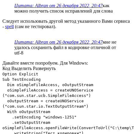
Цитата: Albran от 26 декабря 2022, 20:47
как
можно получить список исправлений для слова
Следует использовать другой метод указанного Вами сервиса
-
spell
(сам не тестировал).
Цитата: Albran от 26 декабря 2022, 20:47
мне не
удалось сохранить файл в кодировке отличной от
utf-8
Давайте вместе попробуем. Для Windows:
Код
Выделить
Развернуть
Option Explicit
Sub TestEncoding
Dim oSimpleFileAccess, oOutputStream
oSimpleFileAccess = createUNOService
("com.sun.star.ucb.SimpleFileAccess")
oOutputStream = createUNOService
("com.sun.star.io.TextOutputStream")
With oOutputStream
.setEncoding "windows-1251"
.setOutputStream
oSimpleFileAccess.openFileWrite(ConvertToUrl("C:\temp\T
.writeString("Тест кодировки")