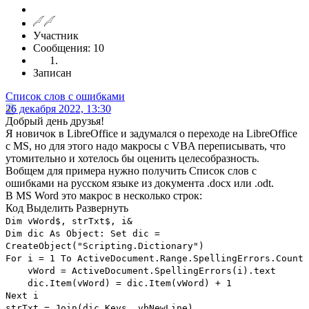
Участник
Сообщения: 10
Записан
Список слов с ошибками
26 декабря 2022, 13:30
Добрый день друзья!
Я новичок в LibreOffice и задумался о переходе на LibreOffice
с MS, но для этого надо макросы с VBA переписывать, что
утомительно и хотелось бы оценить целесобразность.
Вобщем для примера нужно получить Список слов с
ошибками на русском языке из документа .docx или .odt.
В MS Word это макрос в несколько строк:
Код
Выделить
Развернуть
Dim vWord$, strTxt$, i&
Dim dic As Object: Set dic =
CreateObject("Scripting.Dictionary")
For i = 1 To ActiveDocument.Range.SpellingErrors.Count
vWord = ActiveDocument.SpellingErrors(i).text
dic.Item(vWord) = dic.Item(vWord) + 1
Next i
strTxt = Join(dic.Keys, vbNewLine)