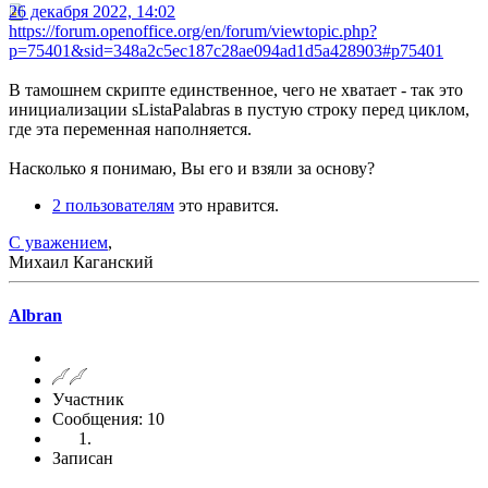
26 декабря 2022, 14:02
https://forum.openoffice.org/en/forum/viewtopic.php?
p=75401&sid=348a2c5ec187c28ae094ad1d5a428903#p75401
В тамошнем скрипте единственное, чего не хватает - так это
инициализации sListaPalabras в пустую строку перед циклом,
где эта переменная наполняется.
Насколько я понимаю, Вы его и взяли за основу?
2 пользователям
это нравится.
С уважением
,
Михаил Каганский
Albran
Участник
Сообщения: 10
Записан