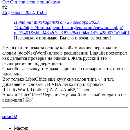
От: Список слов с ошибками
#2
26 декабря 2022, 15:05
Цитата: mikekaganski от 26 декабря 2022,
14:02
https://forum.openoffice.org/en/forum/viewtopic.php?
p=75401&sid=348a2c5ec187c28ae094ad1d5a428903#p75401
Насколько я понимаю, Вы его и взяли за основу?
Нет, я с инета взял за основу какой-то макрос перехода по
словам (gotoNextWord) плюс в расширении Linguist посмотрел
как делается проверка на ошибки. Жаль русский это
расширение не поддерживает.
Спасибо за ссылку, там даже вариант со словарем есть, почти
идеально.
Вот только LibreOffice еще кучу символов типа -." и т.п.
добавляет к "словам". В VBA легко отфильтровать:
If Left(vWord, 1) Like "[!A-Za-zА-яЁё]" Then
А как в LibreOffice? Черт почему такой полезный оператор не
включили?
sokol92
Мастер