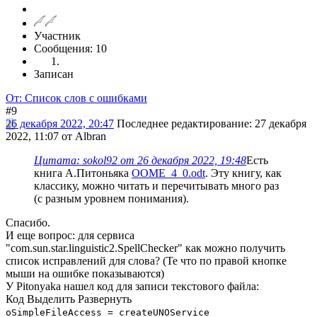
Участник
Сообщения: 10
Записан
От: Список слов с ошибками
#9
26 декабря 2022, 20:47
Последнее редактирование
: 27 декабря
2022, 11:07 от Albran
Цитата: sokol92 от 26 декабря 2022, 19:48
Есть
книга А.Питоньяка
OOME_4_0.odt
. Эту книгу, как
классику, можно читать и перечитывать много раз
(с разным уровнем понимания).
Спасибо.
И еще вопрос: для сервиса
"com.sun.star.linguistic2.SpellChecker" как можно получить
список исправлений для слова? (Те что по правой кнопке
мыши на ошибке показываются)
У Pitonyakа нашел код для записи текстового файла:
Код
Выделить
Развернуть
oSimpleFileAccess = createUNOService