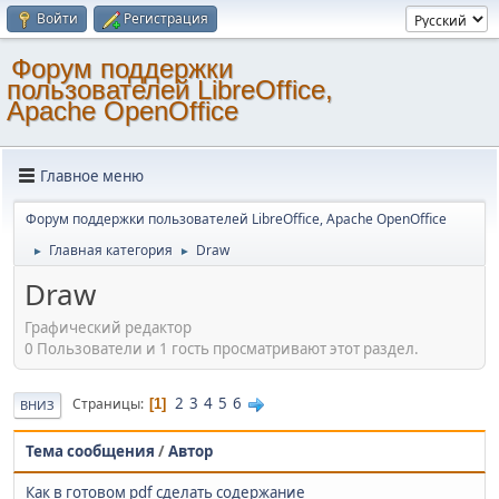
Войти
Регистрация
Форум поддержки
пользователей LibreOffice,
Apache OpenOffice
Главное меню
Форум поддержки пользователей LibreOffice, Apache OpenOffice
Главная категория
Draw
►
►
Draw
Графический редактор
0 Пользователи и 1 гость просматривают этот раздел.
2
3
4
5
6
Страницы
1
ВНИЗ
Тема сообщения
/
Автор
Как в готовом pdf сделать содержание