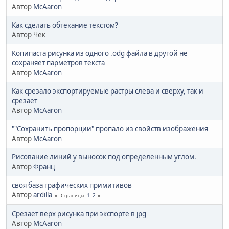
Автор
McAaron
Как сделать обтекание текстом?
Автор Чек
Копипаста рисунка из одного .odg файла в другой не
сохраняет парметров текста
Автор
McAaron
Как срезало экспортируемые растры слева и сверху, так и
срезает
Автор
McAaron
""Сохранить пропорции" пропало из свойств изображения
Автор
McAaron
Рисование линий у выносок под определенным углом.
Автор
Франц
своя база графических примитивов
Автор
ardilla
1
2
Страницы
Срезает верх рисунка при экспорте в jpg
Автор
McAaron