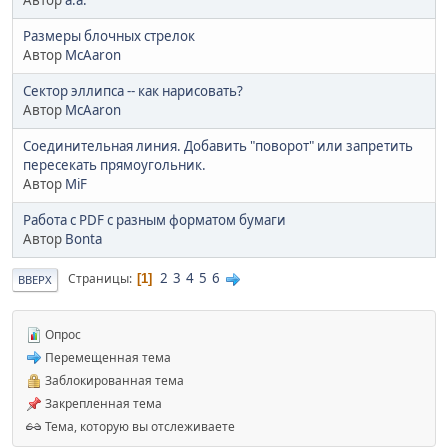
Размеры блочных стрелок
Автор
McAaron
Сектор эллипса -- как нарисовать?
Автор
McAaron
Соединительная линия. Добавить "поворот" или запретить
пересекать прямоугольник.
Автор
MiF
Работа с PDF с разным форматом бумаги
Автор
Bonta
2
3
4
5
6
Страницы
1
ВВЕРХ
Опрос
Перемещенная тема
Заблокированная тема
Закрепленная тема
Тема, которую вы отслеживаете