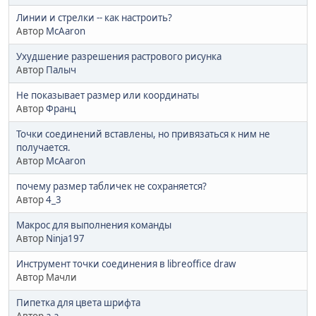
Линии и стрелки -- как настроить?
Автор
McAaron
Ухудшение разрешения растрового рисунка
Автор
Палыч
Не показывает размер или координаты
Автор
Франц
Точки соединений вставлены, но привязаться к ним не
получается.
Автор
McAaron
почему размер табличек не сохраняется?
Автор
4_3
Макрос для выполнения команды
Автор
Ninja197
Инструмент точки соединения в libreoffice draw
Автор Мачли
Пипетка для цвета шрифта
Автор
a.a.