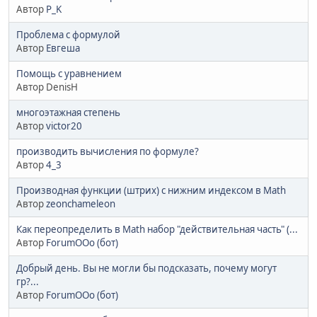
Автор
P_K
Проблема с формулой
Автор
Евгеша
Помощь с уравнением
Автор DenisH
многоэтажная степень
Автор
victor20
производить вычисления по формуле?
Автор
4_3
Производная функции (штрих) с нижним индексом в Math
Автор
zeonchameleon
Как переопределить в Math набор "действительная часть" (...
Автор
ForumOOo (бот)
Добрый день. Вы не могли бы подсказать, почему могут
гр?...
Автор
ForumOOo (бот)