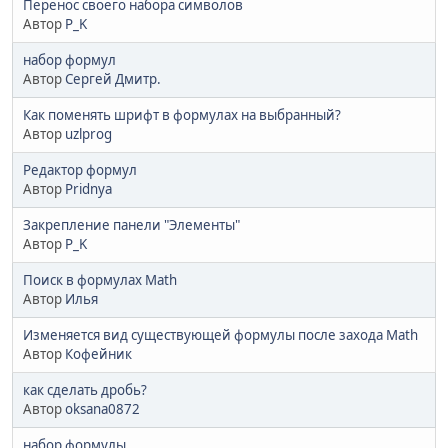
Перенос своего набора символов
Автор
P_K
набор формул
Автор
Сергей Дмитр.
Как поменять шрифт в формулах на выбранный?
Автор
uzlprog
Редактор формул
Автор
Pridnya
Закрепление панели "Элементы"
Автор
P_K
Поиск в формулах Math
Автор
Илья
Изменяется вид существующей формулы после захода Math
Автор
Кофейник
как сделать дробь?
Автор
oksana0872
набор формулы