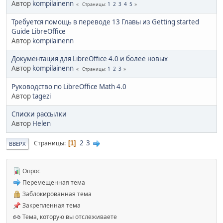
Автор
kompilainenn
1
2
3
4
5
Страницы
Требуется помощь в переводе 13 Главы из Getting started
Guide LibreOffice
Автор
kompilainenn
Документация для LibreOffice 4.0 и более новых
Автор
kompilainenn
1
2
3
Страницы
Руководство по LibreOffice Math 4.0
Автор
tagezi
Списки рассылки
Автор
Helen
2
3
Страницы
1
ВВЕРХ
Опрос
Перемещенная тема
Заблокированная тема
Закрепленная тема
Тема, которую вы отслеживаете