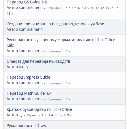
Перевод GS Guide 6.0
Автор
kompilainenn
1
2
3
4
5
6
7
8
9
10
11
12
13
14
15
Страницы
16
Создание реляционных баз данных, используя Base
Автор
kompilainenn
Руководство по условному форматированию в LibreOffice
Calc
Автор
kompilainenn
1
2
Страницы
OmegaT для перевода Руководств
Автор
tagezi
Перевод Impress Guide
Автор
kompilainenn
1
2
Страницы
Перевод Math Guide 4.4
Автор
kompilainenn
1
2
Страницы
Краткое руководство по LibreOffice
Автор
,,,
1
2
3
4
5
6
7
8
9
Страницы
Руководство по Draw