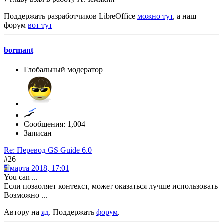
Поддержать разработчиков LibreOffice
можно тут
, а наш
форум
вот тут
bormant
Глобальный модератор
Сообщения: 1,004
Записан
Re: Перевод GS Guide 6.0
#26
5 марта 2018, 17:01
You can ...
Если позаоляет контекст, может оказаться лучше использовать
Возможно ...
Автору на
яд
. Поддержать
форум
.