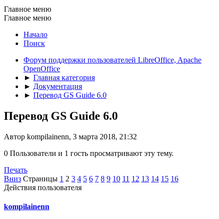
Главное меню
Главное меню
Начало
Поиск
Форум поддержки пользователей LibreOffice, Apache
OpenOffice
►
Главная категория
►
Документация
►
Перевод GS Guide 6.0
Перевод GS Guide 6.0
Автор kompilainenn, 3 марта 2018, 21:32
0 Пользователи и 1 гость просматривают эту тему.
Печать
Вниз
Страницы
1
2
3
4
5
6
7
8
9
10
11
12
13
14
15
16
Действия пользователя
kompilainenn