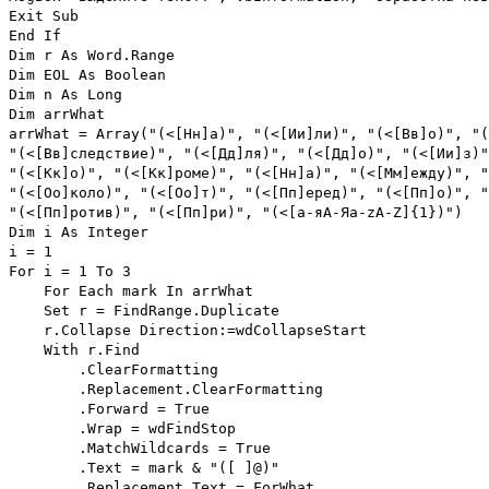
Exit Sub
End If
Dim r As Word.Range
Dim EOL As Boolean
Dim n As Long
Dim arrWhat
arrWhat = Array("(<[Нн]а)", "(<[Ии]ли)", "(<[Вв]о)", "(
"(<[Вв]следствие)", "(<[Дд]ля)", "(<[Дд]о)", "(<[Ии]з)"
"(<[Кк]о)", "(<[Кк]роме)", "(<[Нн]а)", "(<[Мм]ежду)", "
"(<[Оо]коло)", "(<[Оо]т)", "(<[Пп]еред)", "(<[Пп]о)", "
"(<[Пп]ротив)", "(<[Пп]ри)", "(<[а-яА-Яa-zA-Z]{1})")
Dim i As Integer
i = 1
For i = 1 To 3
For Each mark In arrWhat
Set r = FindRange.Duplicate
r.Collapse Direction:=wdCollapseStart
With r.Find
.ClearFormatting
.Replacement.ClearFormatting
.Forward = True
.Wrap = wdFindStop
.MatchWildcards = True
.Text = mark & "([ ]@)"
.Replacement.Text = ForWhat