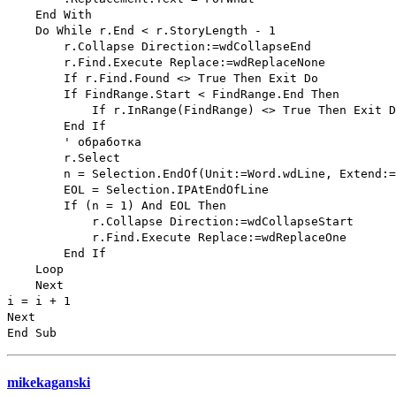
End With
Do While r.End < r.StoryLength - 1
r.Collapse Direction:=wdCollapseEnd
r.Find.Execute Replace:=wdReplaceNone
If r.Find.Found <> True Then Exit Do
If FindRange.Start < FindRange.End Then
If r.InRange(FindRange) <> True Then Exit D
End If
' обработка
r.Select
n = Selection.EndOf(Unit:=Word.wdLine, Extend:=W
EOL = Selection.IPAtEndOfLine
If (n = 1) And EOL Then
r.Collapse Direction:=wdCollapseStart
r.Find.Execute Replace:=wdReplaceOne
End If
Loop
Next
i = i + 1
Next
End Sub
mikekaganski