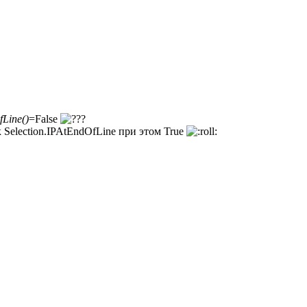
fLine()
=False
 Selection.IPAtEndOfLine при этом True