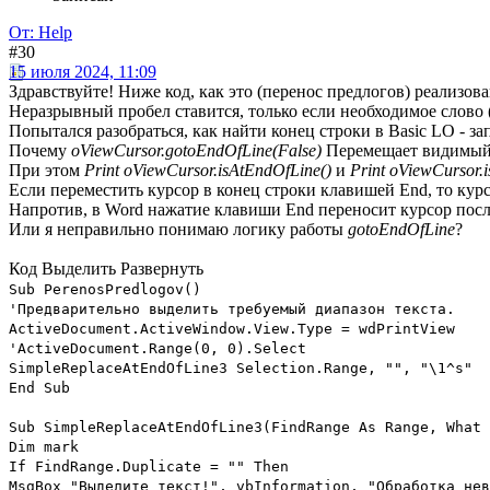
От: Help
#30
15 июля 2024, 11:09
Здравствуйте! Ниже код, как это (перенос предлогов) реализов
Неразрывный пробел ставится, только если необходимое слово (
Попытался разобраться, как найти конец строки в Basic LO - з
Почему
oViewCursor.gotoEndOfLine(False)
Перемещает видимый к
При этом
Print oViewCursor.isAtEndOfLine()
и
Print oViewCursor.i
Если переместить курсор в конец строки клавишей End, то кур
Напротив, в Word нажатие клавиши End переносит курсор после 
Или я неправильно понимаю логику работы
gotoEndOfLine
?
Код
Выделить
Развернуть
Sub PerenosPredlogov()
'Предварительно выделить требуемый диапазон текста.
ActiveDocument.ActiveWindow.View.Type = wdPrintView
'ActiveDocument.Range(0, 0).Select
SimpleReplaceAtEndOfLine3 Selection.Range, "", "\1^s"
End Sub
Sub SimpleReplaceAtEndOfLine3(FindRange As Range, What 
Dim mark
If FindRange.Duplicate = "" Then
MsgBox "Выделите текст!", vbInformation, "Обработка нев