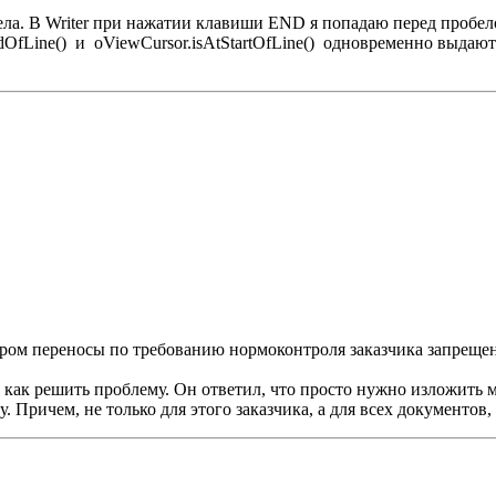
ела. В Writer при нажатии клавиши END я попадаю перед пробело
OfLine() и oViewCursor.isAtStartOfLine() одновременно выдают
ром переносы по требованию нормоконтроля заказчика запрещен
, как решить проблему. Он ответил, что просто нужно изложить 
 Причем, не только для этого заказчика, а для всех документов,