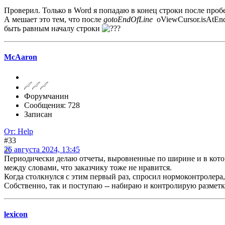
Проверил. Только в Word я попадаю в конец строки после проб
А мешает это тем, что после
gotoEndOfLine
oViewCursor.isAtEnd
быть равным началу строки
McAaron
Форумчанин
Сообщения: 728
Записан
От: Help
#33
26 августа 2024, 13:45
Периодически делаю отчеты, выровненные по ширине и в кото
между словами, что заказчику тоже не нравится.
Когда столкнулся с этим первый раз, спросил нормоконтролера
Собственно, так и поступаю -- набираю и контролирую разметку.
lexicon