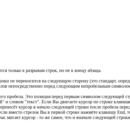
тся только к разрывам строк, но не к концу абзаца.
роки не переносится на следующую сторону (это стандарт, опре
робелов непосредственно перед следующим непробельным символо
него пробела. Это позиция перед первым символом следующей ст
" и словом "текст". Если Вы двигаете курсор по строке клавише
еренесёт курсор в начало следующей строки после пробела перед 
о если вместо стрелок Вы в первой строке нажмёте клавишу End, 
йчас мигает курсор - то же самое, что и вначале следующей строк