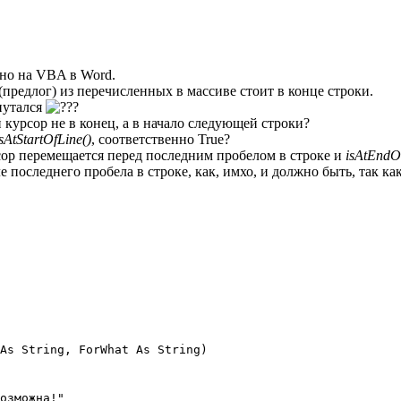
ано на VBA в Word.
предлог) из перечисленных в массиве стоит в конце строки.
апутался
урсор не в конец, а в начало следующей строки?
sAtStartOfLine()
, соответственно True?
сор перемещается перед последним пробелом в строке и
isAtEndO
последнего пробела в строке, как, имхо, и должно быть, так как
As String, ForWhat As String)
озможна!"