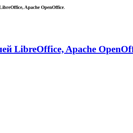
breOffice, Apache OpenOffice
.
й LibreOffice, Apache OpenOff