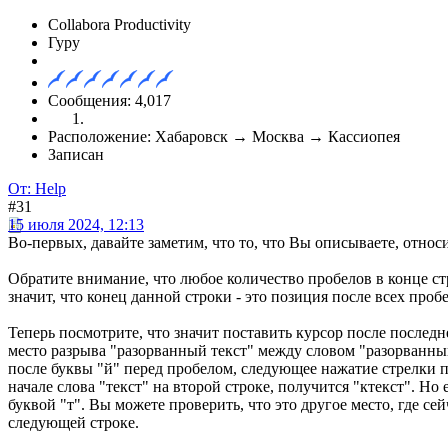
Collabora Productivity
Гуру
Сообщения: 4,017
Расположение: Хабаровск → Москва → Кассиопея
Записан
От: Help
#31
15 июля 2024, 12:13
Во-первых, давайте заметим, что то, что Вы описываете, относи
Обратите внимание, что любое количество пробелов в конце ст
значит, что конец данной строки - это позиция после всех п
Теперь посмотрите, что значит поставить курсор после послед
место разрыва "разорванный текст" между словом "разорванный
после буквы "й" перед пробелом, следующее нажатие стрелки п
начале слова "текст" на второй строке, получится "ктекст". Н
буквой "т". Вы можете проверить, что это другое место, где се
следующей строке.