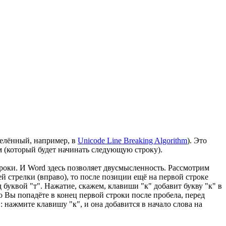
делённый, например, в
Unicode Line Breaking Algorithm
). Это
м (который будет начинать следующую строку).
роки. И Word здесь позволяет двусмысленность. Рассмотрим
й стрелки (вправо), то после позиции ещё на первой строке
буквой "т". Нажатие, скажем, клавиши "к" добавит букву "к" в
то Вы попадёте в конец первой строки после пробела, перед
и: нажмите клавишу "к", и она добавится в начало слова на