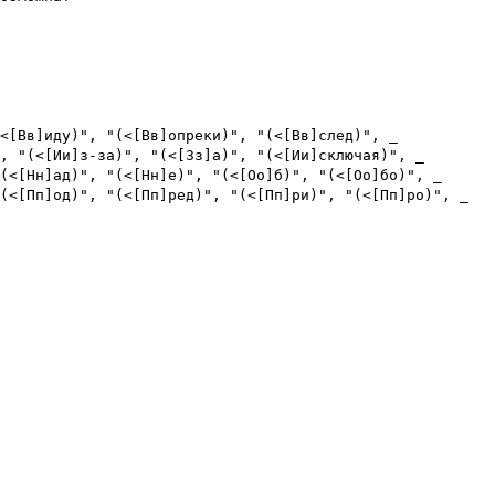
<[Вв]иду)", "(<[Вв]опреки)", "(<[Вв]след)", _
, "(<[Ии]з-за)", "(<[Зз]а)", "(<[Ии]сключая)", _
(<[Нн]ад)", "(<[Нн]е)", "(<[Оо]б)", "(<[Оо]бо)", _
(<[Пп]од)", "(<[Пп]ред)", "(<[Пп]ри)", "(<[Пп]ро)", _