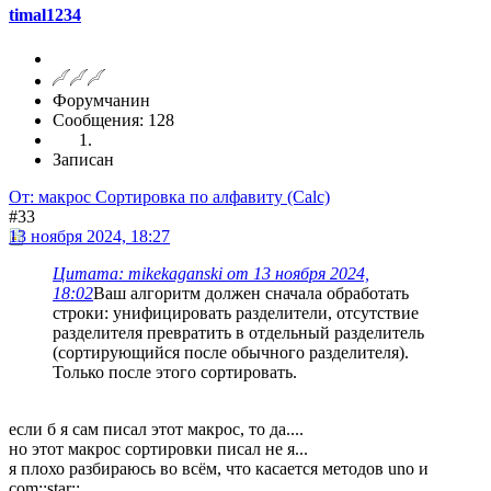
timal1234
Форумчанин
Сообщения: 128
Записан
От: макрос Сортировка по алфавиту (Calc)
#33
13 ноября 2024, 18:27
Цитата: mikekaganski от 13 ноября 2024,
18:02
Ваш алгоритм должен сначала обработать
строки: унифицировать разделители, отсутствие
разделителя превратить в отдельный разделитель
(сортирующийся после обычного разделителя).
Только после этого сортировать.
если б я сам писал этот макрос, то да....
но этот макрос сортировки писал не я...
я плохо разбираюсь во всём, что касается методов uno и
com::star::