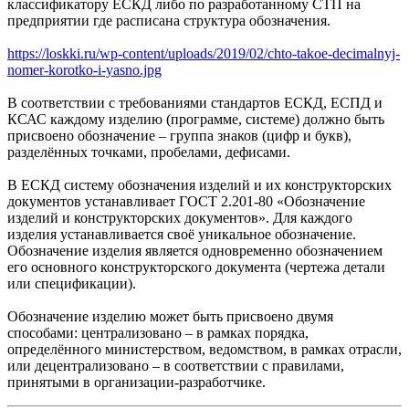
классификатору ЕСКД либо по разработанному СТП на
предприятии где расписана структура обозначения.
https://loskki.ru/wp-content/uploads/2019/02/chto-takoe-decimalnyj-
nomer-korotko-i-yasno.jpg
В соответствии с требованиями стандартов ЕСКД, ЕСПД и
КСАС каждому изделию (программе, системе) должно быть
присвоено обозначение – группа знаков (цифр и букв),
разделённых точками, пробелами, дефисами.
В ЕСКД систему обозначения изделий и их конструкторских
документов устанавливает ГОСТ 2.201-80 «Обозначение
изделий и конструкторских документов». Для каждого
изделия устанавливается своё уникальное обозначение.
Обозначение изделия является одновременно обозначением
его основного конструкторского документа (чертежа детали
или спецификации).
Обозначение изделию может быть присвоено двумя
способами: централизовано – в рамках порядка,
определённого министерством, ведомством, в рамках отрасли,
или децентрализовано – в соответствии с правилами,
принятыми в организации-разработчике.