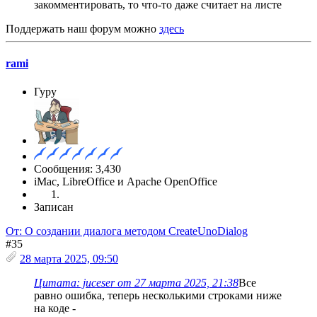
закомментировать, то что-то даже считает на листе
Поддержать наш форум можно
здесь
rami
Гуру
Сообщения: 3,430
iMac, LibreOffice и Apache OpenOffice
Записан
От: О создании диалога методом CreateUnoDialog
#35
28 марта 2025, 09:50
Цитата: juceser от 27 марта 2025, 21:38
Все
равно ошибка, теперь несколькими строками ниже
на коде -