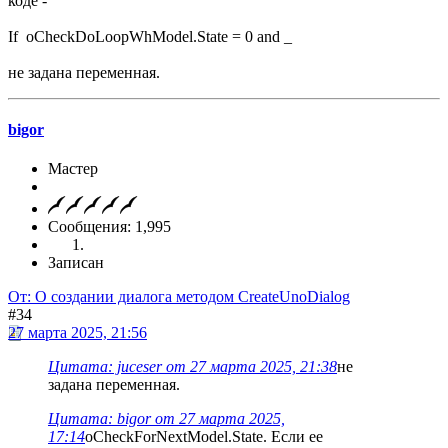
коде -
If oCheckDoLoopWhModel.State = 0 and _
не задана переменная.
bigor
Мастер
Сообщения: 1,995
Записан
От: О создании диалога методом CreateUnoDialog
#34
27 марта 2025, 21:56
Цитата: juceser от 27 марта 2025, 21:38
не
задана переменная.
Цитата: bigor от 27 марта 2025,
17:14
oCheckForNextModel.State. Если ее