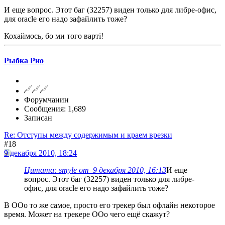
И еще вопрос. Этот баг (32257) виден только для либре-офис,
для oracle его надо зафайлить тоже?
Кохаймось, бо ми того варті!
Рыбка Рио
Форумчанин
Сообщения: 1,689
Записан
Re: Отступы между содержимым и краем врезки
#18
9 декабря 2010, 18:24
Цитата: smyle от 9 декабря 2010, 16:13
И еще
вопрос. Этот баг (32257) виден только для либре-
офис, для oracle его надо зафайлить тоже?
В OOo то же самое, просто его трекер был офлайн некоторое
время. Может на трекере OOo чего ещё скажут?