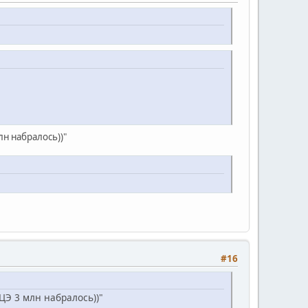
лн набралось))"
#16
 ЦЭ 3 млн набралось))"