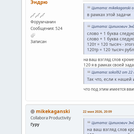
Эндрю
Цитата: mikekaganski о
в рамках этой задачи
Форумчанин
Цитата: Ципихович Энд
Сообщения: 524
слово + 1 буква следу
слово + 1 буква следу
Записан
120т = 120 тысяч - это
120тр = 120 тысяч рубл
на ваш взгляд слов кроме 
120 я в рамках своей зад
Цитата: sokol92 от 22 
Так что, если к нашей
что под этим имеется ввид
mikekaganski
22 мая 2026, 20:09
Collabora Productivity
Цитата: Ципихович Энд
Гуру
на ваш взгляд слов кро