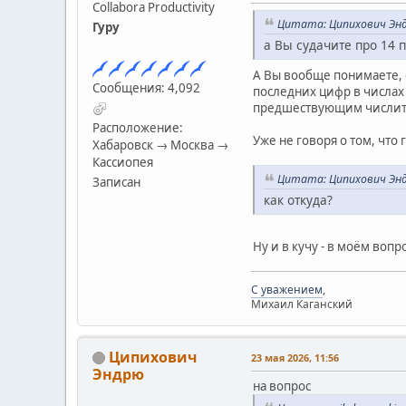
Collabora Productivity
Цитата: Ципихович Энд
Гуру
а Вы судачите про 14 
А Вы вообще понимаете, о
Сообщения: 4,092
последних цифр в числах
предшествующим числител
Расположение:
Уже не говоря о том, что
Хабаровск → Москва →
Кассиопея
Цитата: Ципихович Энд
Записан
как откуда?
Ну и в кучу - в моём вопр
С уважением
,
Михаил Каганский
Ципихович
23 мая 2026, 11:56
Эндрю
на вопрос