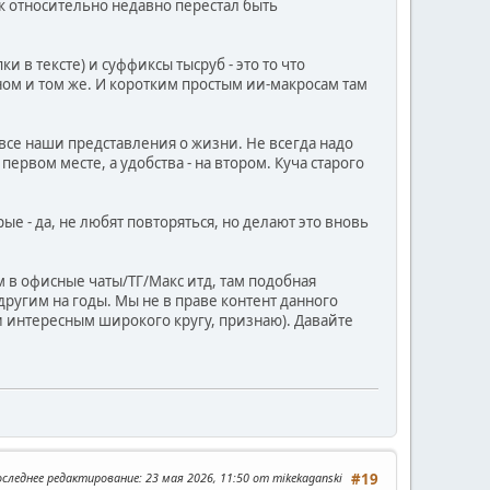
 тк относительно недавно перестал быть
 в тексте) и суффиксы тысруб - это то что
ом и том же. И коротким простым ии-макросам там
 все наши представления о жизни. Не всегда надо
ервом месте, а удобства - на втором. Куча старого
е - да, не любят повторяться, но делают это вновь
 в офисные чаты/ТГ/Макс итд, там подобная
другим на годы. Мы не в праве контент данного
 интересным широкого кругу, признаю). Давайте
оследнее редактирование
: 23 мая 2026, 11:50 от mikekaganski
#19