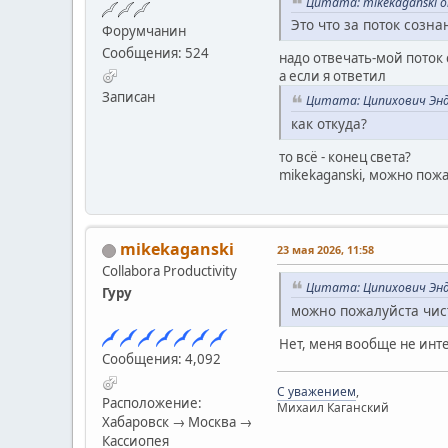
Цитата: mikekaganski о
Это что за поток созна
Форумчанин
Сообщения: 524
надо отвечать-мой поток с
а если я ответил
Записан
Цитата: Ципихович Энд
как откуда?
то всё - конец света?
mikekaganski, можно пож
mikekaganski
23 мая 2026, 11:58
Collabora Productivity
Цитата: Ципихович Энд
Гуру
можно пожалуйста чис
Нет, меня вообще не интер
Сообщения: 4,092
С уважением
,
Расположение:
Михаил Каганский
Хабаровск → Москва →
Кассиопея