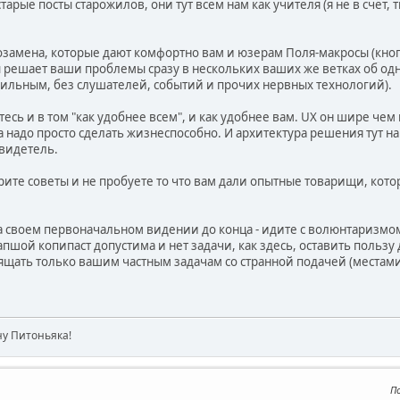
тарые посты старожилов, они тут всем нам как учителя (я не в счёт,
замена, которые дают комфортно вам и юзерам Поля-макросы (кнопки
 решает ваши проблемы сразу в нескольких ваших же ветках об одн
абильным, без слушателей, событий и прочих нервных технологий).
сь и в том "как удобнее всем", и как удобнее вам. UX он шире чем
 надо просто сделать жизнеспособно. И архитектура решения тут на п
свидетель.
ите советы и не пробуете то что вам дали опытные товарищи, которы
на своем первоначальном видении до конца - идите с волюнтаризмом
пшой копипаст допустима и нет задачи, как здесь, оставить пользу 
щать только вашим частным задачам со странной подачей (местами
ну Питоньяка!
П