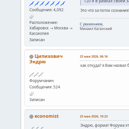
120 я в рамках своей 
Сообщения: 4,092
Это что за поток сознани
Расположение:
С уважением
,
Хабаровск → Москва →
Михаил Каганский
Кассиопея
Записан
Ципихович
23 мая 2026, 06:16
Эндрю
как откуда? я Вам назвал
Форумчанин
Сообщения: 524
Записан
economist
23 мая 2026, 10:23
Эндрю, формат Форума это