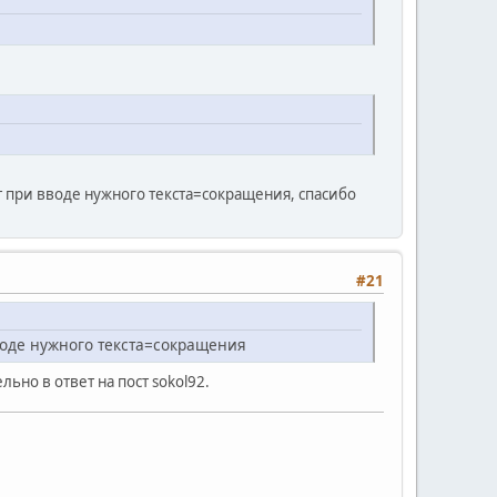
т при вводе нужного текста=сокращения, спасибо
#21
воде нужного текста=сокращения
льно в ответ на пост sokol92.