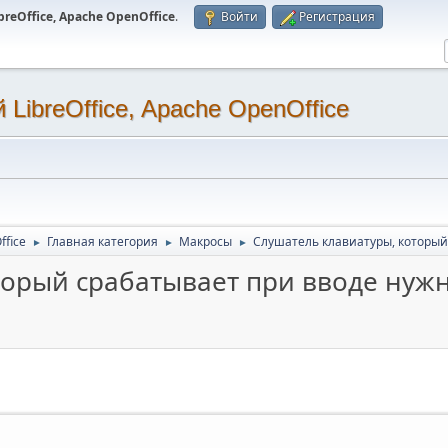
eOffice, Apache OpenOffice
.
Войти
Регистрация
LibreOffice, Apache OpenOffice
ffice
Главная категория
Макросы
Слушатель клавиатуры, который
►
►
►
торый срабатывает при вводе нуж