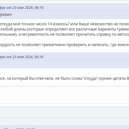
рю от 23 мая 2026, 06:16
правил
ткуда моё точное число 14 взялось? или Ваше невежество не позво
 любой длины (которые определяют все различные варианты граммат
ьным), а неграмотность не позволяет прочитать справку по автозам
 гордость не позволяет примитивно проверить и написать, где именн
рю от 23 мая 2026, 06:16
осе, на который Вы отвечали, не было слова "откуда" (кроме цитаты В