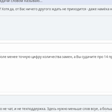
задачи словом называю...
я? Хотя да, от Вас ничего другого ждать не приходится - даже намёка
 боле менее точную цифру количества замен, а Вы судачите про 14 пр
 не чат, и не техподдержка. Здесь нужно меньше слов всуе, а бол