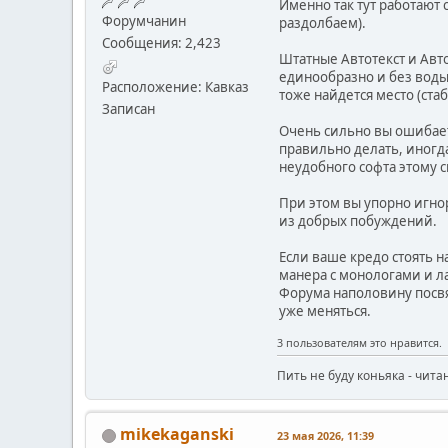
Именно так тут работают с
Форумчанин
раздолбаем).
Сообщения: 2,423
Штатные Автотекст и Авто
единообразно и без воды
Расположение: Кавказ
тоже найдется место (ст
Записан
Очень сильно вы ошибаете
правильно делать, иногда
неудобного софта этому 
При этом вы упорно игнор
из добрых побуждений.
Если ваше кредо стоять 
манера с монологами и ла
Форума наполовину посвя
уже меняться.
3 пользователям это нравится.
Пить не буду коньяка - чита
mikekaganski
23 мая 2026, 11:39