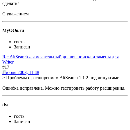
сделать?
С уважением
MyOOo.ru
гость
Записан
Re: AltSearch - замечательный диалог поиска и замены для
Writer
#17
2 июля 2008, 11:48
> Проблемы с расширением AltSearch 1.1.2 под линуксами.
Ошибка исправлена. Можно тестировать работу расширения.
dvc
гость
Записан