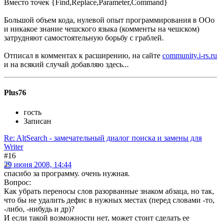
Вместо точек {Find,Replace,Parameter,Command}
Большой объем кода, нулевой опыт программирования в OOo
и никакое знание чешского языка (комменты на чешском)
затрудняют самостоятельную борьбу с граблей.
Отписал в комментах к расширению, на сайте
community.i-rs.ru
и на всякий случай добавляю здесь...
Plus76
гость
Записан
Re: AltSearch - замечательный диалог поиска и замены для
Writer
#16
29 июня 2008, 14:44
спасибо за программу. очень нужная.
Вопрос:
Как убрать переносы слов разорванные знаком абзаца, но так,
что бы не удалить дефис в нужных местах (перед словами -то,
-либо, -нибудь и др)?
И если такой возможности нет, может стоит сделать ее