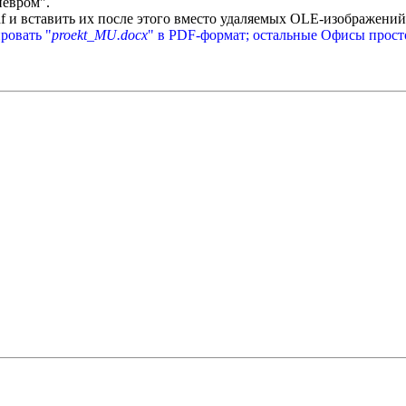
нёвром".
f и вставить их после этого вместо удаляемых OLE-изображений
ровать "
proekt_MU.docx
" в PDF-формат; остальные Офисы прост