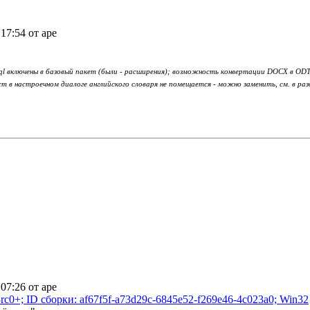
 17:54 от ape
sql включены в базовый пакет (были - расширения); возможность конвертации DOCX в ODT
ст в настроечном диалоге английского словаря не помещается - можно заменить, см. в раз
 07:26 от ape
rc0+; ID сборки: af67f5f-a73d29c-6845e52-f269e46-4c023a0; Win32