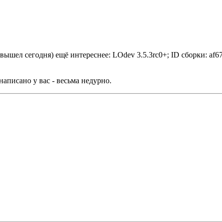
вышел сегодня) ещё интереснее: LOdev 3.5.3rc0+; ID сборки: af6
написано у вас - весьма недурно.