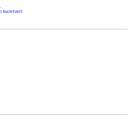
.
о вылетают.