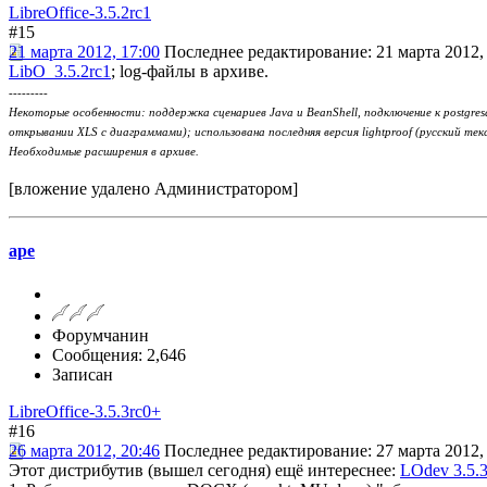
LibreOffice-3.5.2rc1
#15
21 марта 2012, 17:00
Последнее редактирование
: 21 марта 2012,
LibO_3.5.2rc1
; log-файлы в архиве.
---------
Некоторые особенности: поддержка сценариев Java и BeanShell, подключение к postgre
открывании XLS с диаграммами); использована последняя версия lightproof (русский тек
Необходимые расширения в архиве.
[вложение удалено Администратором]
ape
Форумчанин
Сообщения: 2,646
Записан
LibreOffice-3.5.3rc0+
#16
26 марта 2012, 20:46
Последнее редактирование
: 27 марта 2012,
Этот дистрибутив (вышел сегодня) ещё интереснее:
LOdev 3.5.3