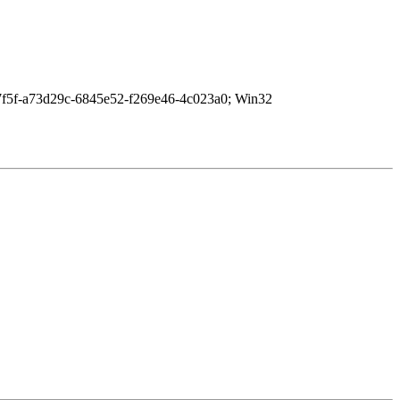
7f5f-a73d29c-6845e52-f269e46-4c023a0; Win32