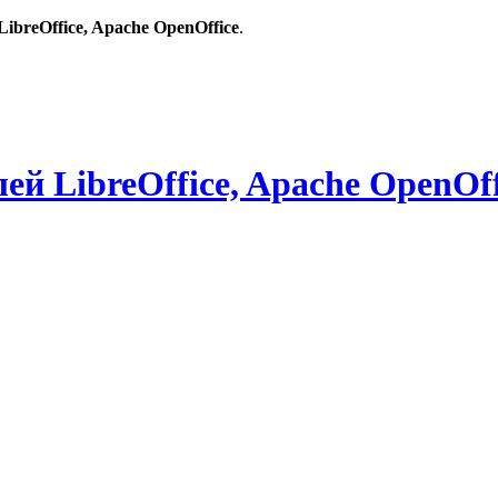
breOffice, Apache OpenOffice
.
й LibreOffice, Apache OpenOff