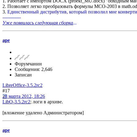
1. Работает с импортом DOCX (proekt_MU.docx) "обходным ма
2. Позволяет легко преобразовать формулы МСО-2003 в math.od
3.
Единственный дистрибутив, который позволил мне конверти
------------
Уже появилась следующая сборка
...
ape
Форумчанин
Сообщения: 2,646
Записан
LibreOffice-3.5.2rc2
#17
28 марта 2012, 18:26
LibO-3.5.2rc2
; логи в архиве.
[вложение удалено Администратором]
ape