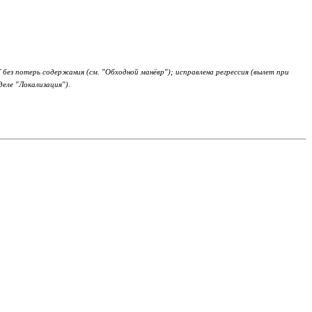
 без потерь содержания (см. "Обходной манёвр"); исправлена регрессия (вылет при
деле "Локализация").