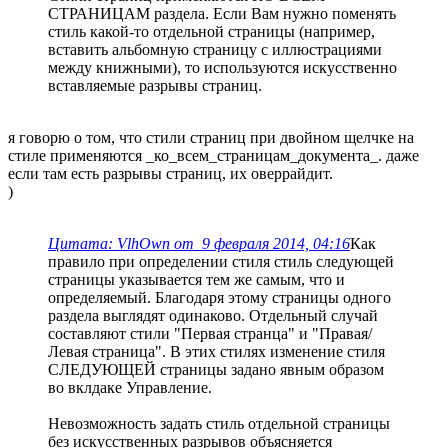
СТРАНИЦАМ раздела. Если Вам нужно поменять
стиль какой-то отдельной страницы (например,
вставить альбомную страницу с иллюстрациями
между книжными), то используются искусственно
вставляемые разрывы страниц.
я говорю о том, что стили страниц при двойном щелчке на
стиле применяются _ко_всем_страницам_документа_. даже
если там есть разрывы страниц, их оверрайдит.
)
Цитата: VlhOwn от 9 февраля 2014, 04:16
Как
правило при определении стиля стиль следующей
страницы указывается тем же самым, что и
определяемый. Благодаря этому страницы одного
раздела выглядят одинаково. Отдельный случай
составляют стили "Первая странца" и "Правая/
Левая страница". В этих стилях изменение стиля
СЛЕДУЮЩЕЙ страницы задано явным образом
во вклдаке Управление.
Невозможность задать стиль отдельной страницы
без искусственных разрывов объясняется