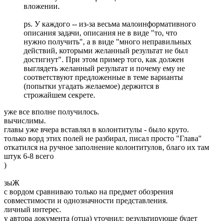
вложении.
ps. У каждого -- из-за весьма малоинформативного
описания задачи, описания не в виде "то, что
нужно получить", а в виде "много неправильных
действий, которыми желанный результат не был
достигнут". При этом пример того, как должен
выглядеть желанный результат и почему ему не
соответствуют предложенные в теме варианты
(попытки угадать желаемое) держится в
строжайшем секрете.
уже все вполне получилось.
вычислимы.
главы уже вчера вставлял в колонтитулы - было круто.
только ворд этих полей не разбирал, писал просто "Глава"
откатился на ручное заполнение колонтитулов, благо их там
штук 6-8 всего
)
зыЖ
с вордом сравниваю только на предмет обозрения
совместимости и однозначности представления.
личный интерес.
у автора документа (отца) уточнил: результирующе будет