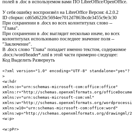
полей в .doc в используемом вами ПО LibreOffice/OpenOffice.
У себя ошибку воспроизвёл на LibreOffice Версия: 4.2.0.2
ID сборки: cd65d6220c5694ee7012d7863bcde3455c9e3c30
При сохранении в .docx во всех колонтитулах слово --
"Глава".
При сохранении в .doc выглядит несколько иначе, во всех
колонтитулах использовано последнее значение поля --
"Заключение".
В .docx слово "Глава" попадает именно текстом, содержимое
.docx:/word/header*.xml в этой части примерно следущее:
Код
Выделить
Развернуть
<?xml version="1.0" encoding="UTF-8" standalone="yes"?
>
<w:hdr
xmlns:o="urn:schemas-microsoft-com:office:office"
xmlns:r="http://schemas.openxmlformats.org/officeDocume
xmlns:v="urn:schemas-microsoft-com:vml"
xmlns:w="http://schemas.openxmlformats.org/wordprocessi
xmlns:w10="urn:schemas-microsoft-com:office:word"
xmlns:wp="http://schemas.openxmlformats.org/drawingml/2
<w:p>
<w:pPr>