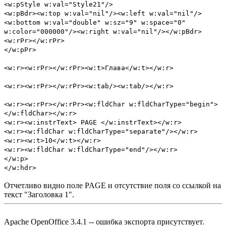
<w:pStyle w:val="Style21"/>
<w:pBdr><w:top w:val="nil"/><w:left w:val="nil"/>
<w:bottom w:val="double" w:sz="9" w:space="0"
w:color="000000"/><w:right w:val="nil"/></w:pBdr>
<w:rPr></w:rPr>
</w:pPr>
<w:r><w:rPr></w:rPr><w:t>Глава</w:t></w:r>
<w:r><w:rPr></w:rPr><w:tab/><w:tab/></w:r>
<w:r><w:rPr></w:rPr><w:fldChar w:fldCharType="begin">
</w:fldChar></w:r>
<w:r><w:instrText> PAGE </w:instrText></w:r>
<w:r><w:fldChar w:fldCharType="separate"/></w:r>
<w:r><w:t>10</w:t></w:r>
<w:r><w:fldChar w:fldCharType="end"/></w:r>
</w:p>
</w:hdr>
Отчетливо видно поле PAGE и отсутствие поля со ссылкой на
текст "Заголовка 1".
Apache OpenOffice 3.4.1 -- ошибка экспорта присутствует.