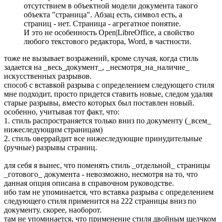
отсутствием в объектной модели документа такого
объекта "страница". Абзац есть, символ есть, а
страниц - нет. Страница - агрегатное понятие.
И это не особенность Open|LibreOffice, а свойство
любого текстового редактора, Word, в частности.
тоже не вызывает возражений, кроме случая, когда стиль
задается на _весь_документ_, _несмотря_на_наличие_
искусственных разрывов.
способ с вставкой разрыва с определением следующего стиля
мне подходит, просто придется ставить новые, следом удаляя
старые разрывы, вместо которых был поставлен новый.
особенно, учитывая тот факт, что:
1. стиль распространяется только вниз по документу (_всем_
нижеследующим страницам)
2. стиль оверрайдит все нижеследующие принудительные
(ручные) разрывы страниц.
для себя я вынес, что поменять стиль _отдельной_ страницы
_готового_ документа - невозможно, несмотря на то, что
данная опция описана в справочном руководстве.
ибо там не упоминается, что вставка разрыва с определением
следующего стиля применится на 222 страницы вниз по
документу. скорее, наоборот.
там не упоминается, что применение стиля двойным щелчком