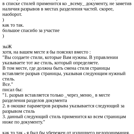
в списке стилей применится ко _всему_ документу, не заметив
наличия разрывов в местах разделения частей. скорее,
наоборот.
)
как то так.
большое спасибо за участие
)
зыЖ
хотя, на вашем месте я бы пояснял вместо :
"Вы создаете стили, которые Вам нужны. В управлении
указываете тот же стиль, который определяете.
В том месте, где должна быть смена стиля страницы
вставляете разрыв страницы, указывая следующим нужный
стиль.
Все."
писал бы:
"1. разрыв вставляется только _через_меню_ в месте
разделения разделов документа
2. в окошке параметров разрыва указывается следующий за
разрывом стиль
3. данный следующий стиль применится ко всем страницам
ниже по документу."
как то так - я был бы убережен от излишнего недопонимания.