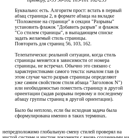
Буквально: есть. Алгоритм прост: встать в первый
абзац страницы 2, в формате абзаца на вкладке
"Положение на странице" в секции "Разрывы"
установить флажок "Добавить разрыв" и флажок
"Со стилем страницы", в выпадающем списке
задать желаемый стиль страницы.
Повторить для страниц 56, 103, 162.
Телепатически: реальной ситуации, когда стиль
страницы меняется в зависимости от номера
страницы, не встречал. Обычно это связано с
характеристиками самого текста: началом глав (в
этом случае часто разрыв страницы определяют
уже самим свойством стиля абзаца "Заголовок N")
или необходимостью поместить страницу в другой
ориентации (задав разрывы первому и последнему
абзацу группы страниц в другой ориентации).
Было бы неплохо, если бы исходная задача была
сформулирована именно в таких терминах.
непредположимо глобальную смену стилей проверял на
чистой системе и чистом документе с вновь созданными на