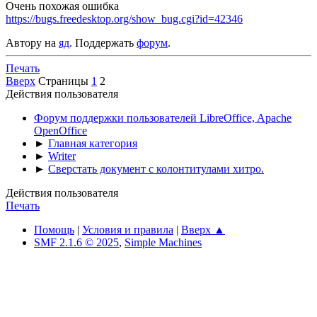
Очень похожая ошибка
https://bugs.freedesktop.org/show_bug.cgi?id=42346
Автору на
яд
. Поддержать
форум
.
Печать
Вверх
Страницы
1
2
Действия пользователя
Форум поддержки пользователей LibreOffice, Apache
OpenOffice
►
Главная категория
►
Writer
►
Сверстать документ с колонтитулами хитро.
Действия пользователя
Печать
Помощь
|
Условия и правила
|
Вверх ▲
SMF 2.1.6 © 2025
,
Simple Machines