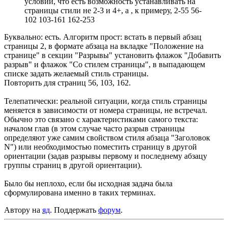
условии, что есть возможность устанавливать на
страницы стили не 2-3 и 4+, а , к примеру, 2-55 56-
102 103-161 162-253
Буквально: есть. Алгоритм прост: встать в первый абзац
страницы 2, в формате абзаца на вкладке "Положение на
странице" в секции "Разрывы" установить флажок "Добавить
разрыв" и флажок "Со стилем страницы", в выпадающем
списке задать желаемый стиль страницы.
Повторить для страниц 56, 103, 162.
Телепатически: реальной ситуации, когда стиль страницы
меняется в зависимости от номера страницы, не встречал.
Обычно это связано с характеристиками самого текста:
началом глав (в этом случае часто разрыв страницы
определяют уже самим свойством стиля абзаца "Заголовок
N") или необходимостью поместить страницу в другой
ориентации (задав разрывы первому и последнему абзацу
группы страниц в другой ориентации).
Было бы неплохо, если бы исходная задача была
сформулирована именно в таких терминах.
Автору на
яд
. Поддержать
форум
.