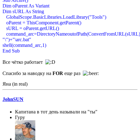
Sub Archiv()
Dim oParent As Variant
Dim sURL As String
GlobalScope.BasicLibraries.LoadLibrary("Tools")
oParent = ThisComponent.getParent()
sURL = oParent.getURL()
command_arc=DirectoryNameoutofPath(ConvertFromURL(sURL)
"\")+"\arc.bat"
shell(command_arc,1)
End Sub
Все чётко работает
Спасибо за наводку на
FOR
еще раз
Яна (in real)
JohnSUN
Капитана в тот день называли на "ты"
Гуру