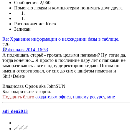
Сообщения: 2,960
Помогаю людям и компьютерам понимать друг друга
Расположение: Киев
Записан
Re: Хранение информации о нахождении базы в таблице.
#26
12 февраля 2014, 16:53
А подчищать старьё - грохать целыми папками? Ну, тогда да,
тогда конечно... Я просто в последние пару лет с папками не
заморачиваюсь - все в одну директорию кидаю. Потом по
имени отсортировал, от сих до сих с шифтом пометил и
Shif+Delete
Владислав Орлов aka JohnSUN
Благодарить-не зазорно.
Подарить благо
создателям офиса
,
нашему ресурсу
,
мне
adi_den2013