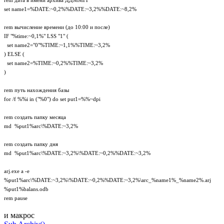
rem дата в имени архива ДДММГГ
set name1=%DATE:~0,2%%DATE:~3,2%%DATE:~8,2%
rem вычисление времени (до 10:00 и после)
IF "%time:~0,1%" LSS "1" (
set name2="0"%TIME:~1,1%%TIME:~3,2%
) ELSE (
set name2=%TIME:~0,2%%TIME:~3,2%
)
rem путь нахождения базы
for /f %%i in ("%0") do set put1=%%~dpi
rem создать папку месяца
md %put1%arc\%DATE:~3,2%
rem создать папку дня
md %put1%arc\%DATE:~3,2%\%DATE:~0,2%%DATE:~3,2%
arj.exe a -e
%put1%arc\%DATE:~3,2%\%DATE:~0,2%%DATE:~3,2%\arc_%name1%_%name2%.arj
%put1%balans.odb
rem pause
и макрос