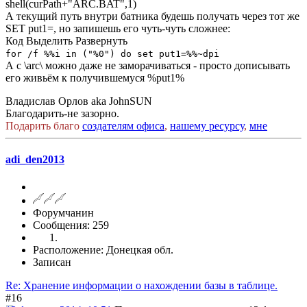
shell(curPath+"ARC.BAT",1)
А текущий путь внутри батника будешь получать через тот же
SET put1=, но запишешь его чуть-чуть сложнее:
Код
Выделить
Развернуть
for /f %%i in ("%0") do set put1=%%~dpi
А с \arc\ можно даже не заморачиваться - просто дописывать
его живьём к получившемуся %put1%
Владислав Орлов aka JohnSUN
Благодарить-не зазорно.
Подарить благо
создателям офиса
,
нашему ресурсу
,
мне
adi_den2013
Форумчанин
Сообщения: 259
Расположение: Донецкая обл.
Записан
Re: Хранение информации о нахождении базы в таблице.
#16