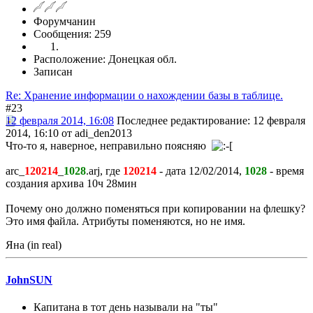
Форумчанин
Сообщения: 259
Расположение: Донецкая обл.
Записан
Re: Хранение информации о нахождении базы в таблице.
#23
12 февраля 2014, 16:08
Последнее редактирование
: 12 февраля
2014, 16:10 от adi_den2013
Что-то я, наверное, неправильно поясняю
arc_
120214
_
1028
.arj, где
120214
- дата 12/02/2014,
1028
- время
создания архива 10ч 28мин
Почему оно должно поменяться при копировании на флешку?
Это имя файла. Атрибуты поменяются, но не имя.
Яна (in real)
JohnSUN
Капитана в тот день называли на "ты"