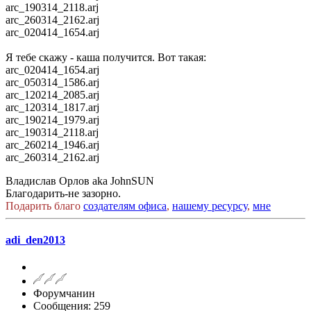
arc_190314_2118.arj
arc_260314_2162.arj
arc_020414_1654.arj
Я тебе скажу - каша получится. Вот такая:
arc_020414_1654.arj
arc_050314_1586.arj
arc_120214_2085.arj
arc_120314_1817.arj
arc_190214_1979.arj
arc_190314_2118.arj
arc_260214_1946.arj
arc_260314_2162.arj
Владислав Орлов aka JohnSUN
Благодарить-не зазорно.
Подарить благо
создателям офиса
,
нашему ресурсу
,
мне
adi_den2013
Форумчанин
Сообщения: 259