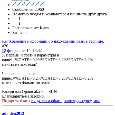
Сообщения: 2,960
Помогаю людям и компьютерам понимать друг друга
Расположение: Киев
Записан
Re: Хранение информации о нахождении базы в таблице.
#20
12 февраля 2014, 13:32
А первый и третий параметры в
name1=%DATE:~0,2%%DATE:~3,2%%DATE:~8,2%
менять не захотела?
Чес-слово, вариант
name1=%DATE:~8,2%%DATE:~3,2%%DATE:~0,2%
мне как-то больше по душе
Владислав Орлов aka JohnSUN
Благодарить-не зазорно.
Подарить благо
создателям офиса
,
нашему ресурсу
,
мне
adi_den2013