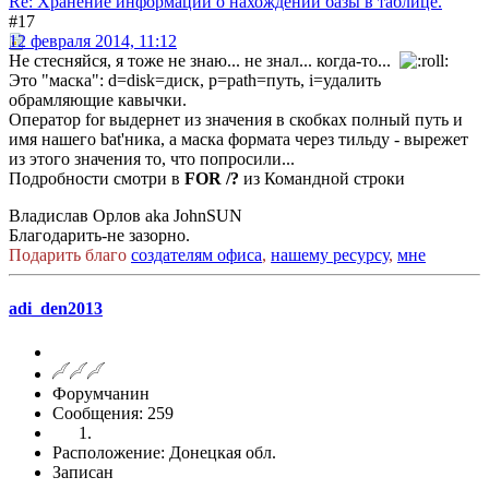
Re: Хранение информации о нахождении базы в таблице.
#17
12 февраля 2014, 11:12
Не стесняйся, я тоже не знаю... не знал... когда-то...
Это "маска": d=disk=диск, p=path=путь, i=удалить
обрамляющие кавычки.
Оператор for выдернет из значения в скобках полный путь и
имя нашего bat'ника, а маска формата через тильду - вырежет
из этого значения то, что попросили...
Подробности смотри в
FOR /?
из Командной строки
Владислав Орлов aka JohnSUN
Благодарить-не зазорно.
Подарить благо
создателям офиса
,
нашему ресурсу
,
мне
adi_den2013
Форумчанин
Сообщения: 259
Расположение: Донецкая обл.
Записан