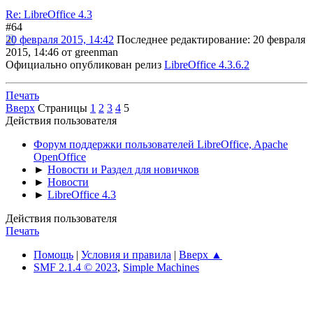
Re: LibreOffice 4.3
#64
20 февраля 2015, 14:42
Последнее редактирование
: 20 февраля
2015, 14:46 от greenman
Официально опубликован релиз
LibreOffice 4.3.6.2
Печать
Вверх
Страницы
1
2
3
4
5
Действия пользователя
Форум поддержки пользователей LibreOffice, Apache
OpenOffice
►
Новости и Раздел для новичков
►
Новости
►
LibreOffice 4.3
Действия пользователя
Печать
Помощь
|
Условия и правила
|
Вверх ▲
SMF 2.1.4 © 2023
,
Simple Machines