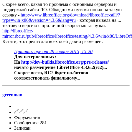
Скорее всего, какая-то проблема с основным сервером и
поддержкой сайта ЛО. Обходными путями попал на такую
ссылку -
http://www.libreoffice.org/download/libreoffice-still/?
type=win-x86&version=4.3.6&lang=ru
- которая вывела на ...
тестовую версию с приличной скоростью загрузки:
http://libreoffice-
mirror.rbc.ru/pub/libreoffice/libreoffice/testing/4.3.6/win/x86/Libre
Кстати, этот релиз для всех осей давно размещён.
Цитата: ape от 29 января 2015, 15:20
Для нетерпеливых:
На
http://dev-builds.libreoffice.org/pre-releases/
начато размещение LibreOffice-4.3.6.2(rc2)...
Скорее всего, RC2 будет по-битово
соответствовать финальному...
greenman
Форумчанин
Сообщения: 281
Записан