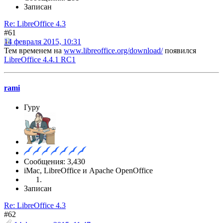
Записан
Re: LibreOffice 4.3
#61
14 февраля 2015, 10:31
Тем временем на
www.libreoffice.org/download/
появился
LibreOffice 4.4.1 RC1
rami
Гуру
Сообщения: 3,430
iMac, LibreOffice и Apache OpenOffice
Записан
Re: LibreOffice 4.3
#62