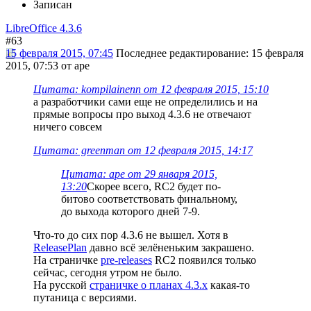
Записан
LibreOffice 4.3.6
#63
15 февраля 2015, 07:45
Последнее редактирование
: 15 февраля
2015, 07:53 от ape
Цитата: kompilainenn от 12 февраля 2015, 15:10
а разработчики сами еще не определились и на
прямые вопросы про выход 4.3.6 не отвечают
ничего совсем
Цитата: greenman от 12 февраля 2015, 14:17
Цитата: ape от 29 января 2015,
13:20
Скорее всего, RC2 будет по-
битово соответствовать финальному,
до выхода которого дней 7-9.
Что-то до сих пор 4.3.6 не вышел. Хотя в
ReleasePlan
давно всё зелёненьким закрашено.
На страничке
pre-releases
RC2 появился только
сейчас, сегодня утром не было.
На русской
страничке о планах 4.3.х
какая-то
путаница с версиями.