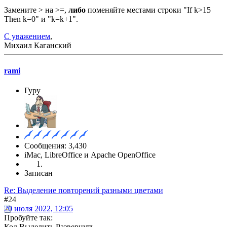
Замените > на >=,
либо
поменяйте местами строки "If k>15
Then k=0" и "k=k+1".
С уважением
,
Михаил Каганский
rami
Гуру
Сообщения: 3,430
iMac, LibreOffice и Apache OpenOffice
Записан
Re: Выделение повторений разными цветами
#24
20 июля 2022, 12:05
Пробуйте так:
Код
Выделить
Развернуть