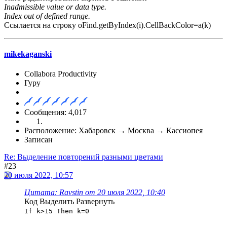
Inadmissible value or data type.
Index out of defined range.
Ссылается на строку oFind.getByIndex(i).CellBackColor=a(k)
mikekaganski
Collabora Productivity
Гуру
Сообщения: 4,017
Расположение: Хабаровск → Москва → Кассиопея
Записан
Re: Выделение повторений разными цветами
#23
20 июля 2022, 10:57
Цитата: Ravstin от 20 июля 2022, 10:40
Код
Выделить
Развернуть
If k>15 Then k=0