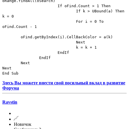
oRange.findAll(oSearch)
If oFind.Count > 1 Then
If k > UBound(a) Then
k = 0
For i = 0 To
oFind.Count - 1
oFind.getByIndex(i).CellBackColor = a(k)
Next
k = k + 1
EndIf
EndIf
Next
Next
End Sub
Здесь Вы можете внести свой посильный вклад в развитие
Форума
Ravstin
Новичок