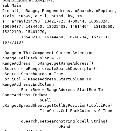
Sub Main
Dim a(), oRange, RangeAddress, oSearch, oReplace,
iCol%, iRow%, oCell, oFind, k%, i%
a = array(234790, 13421772, 4700344, 10053324,
10079487, 1434450, 13625433, 14614494, 15138660,
15222109, 15461270, _
16543210, 16744450, 16768734, 16771111,
16777113)
oRange = ThisComponent.CurrentSelection
oRange.CellBackColor = -1
RangeAddress = oRange.getRangeAddress()
oSearch = oRange.createSearchDescriptor()
oSearch.SearchWords = True
For iCol = RangeAddress.StartColumn To
RangeAddress.EndColumn
For iRow = RangeAddress.StartRow To
RangeAddress.EndRow
oCell =
oRange.SpreadSheet.getCellByPosition(iCol,iRow)
If oCell.CellBackColor < 0 Then
oSearch.setSearchString(oCell.String)
oFind =