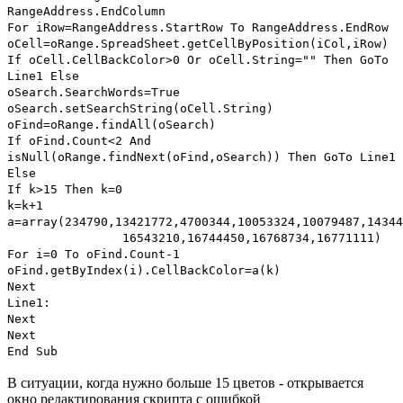
RangeAddress.EndColumn
For iRow=RangeAddress.StartRow To RangeAddress.EndRow
oCell=oRange.SpreadSheet.getCellByPosition(iCol,iRow)
If oCell.CellBackColor>0 Or oCell.String="" Then GoTo
Line1 Else
oSearch.SearchWords=True
oSearch.setSearchString(oCell.String)
oFind=oRange.findAll(oSearch)
If oFind.Count<2 And
isNull(oRange.findNext(oFind,oSearch)) Then GoTo Line1
Else
If k>15 Then k=0
k=k+1
a=array(234790,13421772,4700344,10053324,10079487,14344
16543210,16744450,16768734,16771111)
For i=0 To oFind.Count-1
oFind.getByIndex(i).CellBackColor=a(k)
Next
Line1:
Next
Next
End Sub
В ситуации, когда нужно больше 15 цветов - открывается
окно редактирования скрипта с ошибкой