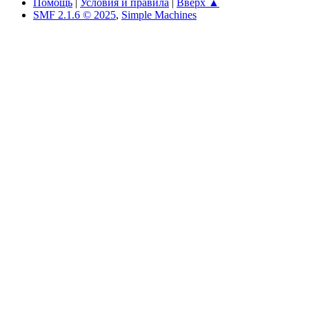
Помощь
|
Условия и правила
|
Вверх ▲
SMF 2.1.6 © 2025
,
Simple Machines