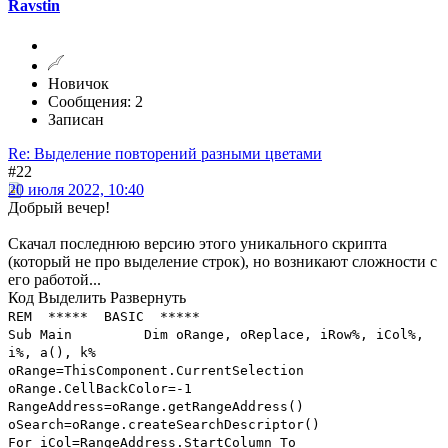
Ravstin
Новичок
Сообщения: 2
Записан
Re: Выделение повторений разными цветами
#22
20 июля 2022, 10:40
Добрый вечер!
Скачал последнюю версию этого уникального скрипта
(который не про выделение строк), но возникают сложности с
его работой...
Код
Выделить
Развернуть
REM ***** BASIC *****
Sub Main
Dim oRange, oReplace, iRow%, iCol%,
i%, a(), k%
oRange=ThisComponent.CurrentSelection
oRange.CellBackColor=-1
RangeAddress=oRange.getRangeAddress()
oSearch=oRange.createSearchDescriptor()
For iCol=RangeAddress.StartColumn To