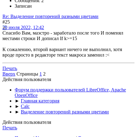
Сообщения: 2
Записан
Re: Выделение повторений разными цветами
#25
20 июля 2022, 12:42
Спасибо Вам, маэстро - заработало после того И поменял
местами строки И дописал If k>=15
К сожалению, второй вариант ничего не выполнил, хотя
вроде просто в редакторе текст макроса заменил :<
Печать
Вверх
Страницы
1
2
Действия пользователя
Форум поддержки пользователей LibreOffice, Apache
OpenOffice
►
Главная категория
►
Calc
►
Выделение повторений разными цветами
Действия пользователя
Печать