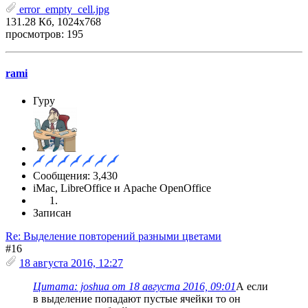
error_empty_cell.jpg
131.28 Кб, 1024x768
просмотров: 195
rami
Гуру
Сообщения: 3,430
iMac, LibreOffice и Apache OpenOffice
Записан
Re: Выделение повторений разными цветами
#16
18 августа 2016, 12:27
Цитата: joshua от 18 августа 2016, 09:01
А если
в выделение попадают пустые ячейки то он