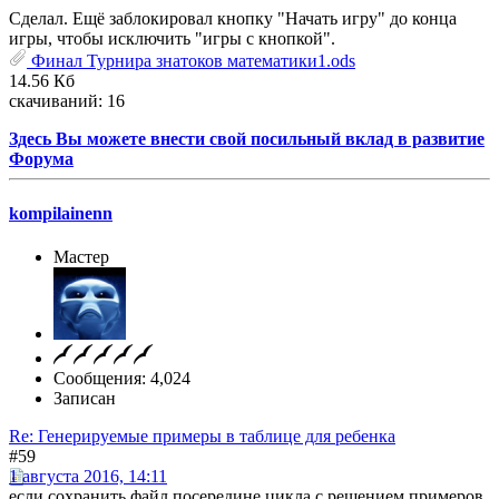
Сделал. Ещё заблокировал кнопку "Начать игру" до конца
игры, чтобы исключить "игры с кнопкой".
Финал Турнира знатоков математики1.ods
14.56 Кб
скачиваний: 16
Здесь Вы можете внести свой посильный вклад в развитие
Форума
kompilainenn
Мастер
Сообщения: 4,024
Записан
Re: Генерируемые примеры в таблице для ребенка
#59
1 августа 2016, 14:11
если сохранить файл посередине цикла с решением примеров