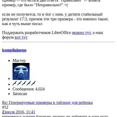
пример -> отсчитать два ответа "Правильно" -> впаять
пример, где было "Неправильно!" =(
если не получится, то и бог с ним. у дитяти стабильный
результат 17:3, причем эти три примера - это именно такие,
как я чуть выше писал
Поддержать разработчиков LibreOffice
можно тут
, а наш
форум
вот тут
kompilainenn
Мастер
Сообщения: 4,024
Записан
Re: Генерируемые примеры в таблице для ребенка
#52
2 июля 2016, 11:41
вернемся к нашим баранам. можно ли добавить в наш чудо