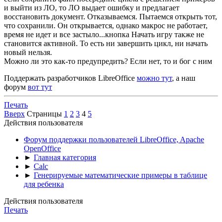
и выйти из ЛО, то ЛО выдает ошибку и предлагает
восстановить документ. Отказываемся. Пытаемся открыть тот,
что сохранили. Он открывается, однако макрос не работает,
время не идет и все застыло...кнопка Начать игру также не
становится активной. То есть ни завершить цикл, ни начать
новый нельзя.
Можно ли это как-то предупредить? Если нет, то и бог с ним
Поддержать разработчиков LibreOffice
можно тут
, а наш
форум
вот тут
Печать
Вверх
Страницы
1
2
3
4
5
Действия пользователя
Форум поддержки пользователей LibreOffice, Apache
OpenOffice
►
Главная категория
►
Calc
►
Генерируемые математические примеры в таблице
для ребенка
Действия пользователя
Печать