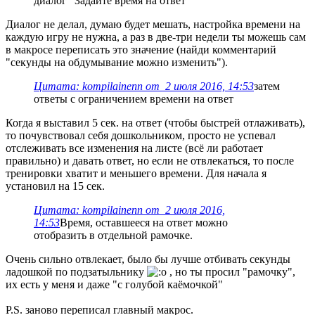
диалог "Задайте время на ответ"
Диалог не делал, думаю будет мешать, настройка времени на
каждую игру не нужна, а раз в две-три недели ты можешь сам
в макросе переписать это значение (найди комментарий
"секунды на обдумывание можно изменить").
Цитата: kompilainenn от 2 июля 2016, 14:53
затем
ответы с ограничением времени на ответ
Когда я выставил 5 сек. на ответ (чтобы быстрей отлаживать),
то почувствовал себя дошкольником, просто не успевал
отслеживать все изменения на листе (всё ли работает
правильно) и давать ответ, но если не отвлекаться, то после
тренировки хватит и меньшего времени. Для начала я
установил на 15 сек.
Цитата: kompilainenn от 2 июля 2016,
14:53
Время, оставшееся на ответ можно
отобразить в отдельной рамочке.
Очень сильно отвлекает, было бы лучше отбивать секунды
ладошкой по подзатыльнику
, но ты просил "рамочку",
их есть у меня и даже "с голубой каёмочкой"
P.S. заново переписал главный макрос.