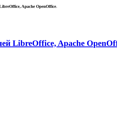
breOffice, Apache OpenOffice
.
й LibreOffice, Apache OpenOff