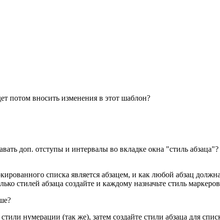
дет потом вносить изменения в этот шаблон?
авать доп. отступы и интервалы во вкладке окна "стиль абзаца"?
кированного списка является абзацем, и как любой абзац должна 
лько стилей абзаца создайте и каждому назначьте стиль маркеров
ше?
стили нумерации (так же), затем создайте стили абзаца для спис