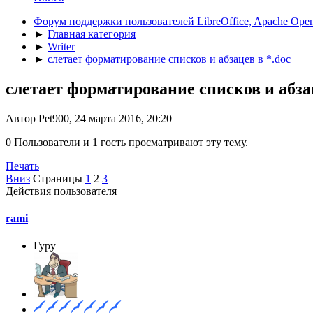
Форум поддержки пользователей LibreOffice, Apache Open
►
Главная категория
►
Writer
►
слетает форматирование списков и абзацев в *.doc
слетает форматирование списков и абзац
Автор Pet900, 24 марта 2016, 20:20
0 Пользователи и 1 гость просматривают эту тему.
Печать
Вниз
Страницы
1
2
3
Действия пользователя
rami
Гуру