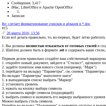
Сообщения: 3,417
iMac, LibreOffice и Apache OpenOffice
Записан
Re: слетает форматирование списков и абзацев в *.doc
#15
26 марта 2016, 13:56
Если всё делать правильно, то, во-первых, будет легко работать
1. Вы должны
полностью отказаться от готовых стилей
и соз
2. Шаблон должен быть в формате
.ott
и содержать ваши стили,
Первым делом правильно создайте ваш собственный маркиров
1. откройте новый документ, зайдите в "Стилист", щёлкните 
2. задайте понятное имя нового стиля (например, "Марк")
3. перейдите на вкладку "Параметры", см. снимок "Параметры 
Во вкладке "Параметры" выполните шаги"
1. в выпадающем списке выбрать "Маркер"
2. установить уровень
3. нажать на кнопку выбора символа
4. установить шрифт символа (подходящий)
5. выбрать символ и назначить его маркеру выбранного уровня
Можно выбрать стиль символа.
Перейти во вкладку "Положение" и назначить отступы и выра