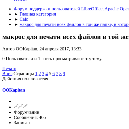
Форум поддержки пользователей LibreOffice, Apache Open
►
Главная категория
►
Calc
►
макрос для печати всех файлов в той же папке, в кото
макрос для печати всех файлов в той же
Автор OOKapitan, 24 апреля 2017, 13:33
0 Пользователи и 1 гость просматривают эту тему.
Печать
Вниз
Страницы
1
2
3
4
5
6
7
8
9
Действия пользователя
OOKapitan
Форумчанин
Сообщения: 466
Записан