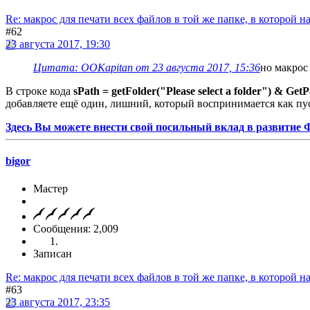
Re: макрос для печати всех файлов в той же папке, в которой н
#62
23 августа 2017, 19:30
Цитата: OOKapitan от 23 августа 2017, 15:36
но макрос 
В строке кода
sPath = getFolder("Please select a folder") & Get
добавляете ещё один, лишний, который воспринимается как пуст
Здесь Вы можете внести свой посильный вклад в развитие
bigor
Мастер
Сообщения: 2,009
Записан
Re: макрос для печати всех файлов в той же папке, в которой н
#63
23 августа 2017, 23:35