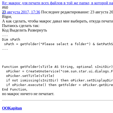
Re: макрос для печати всех файлов в той же папке, в которой н
#60
23 августа 2017, 17:36
Последнее редактирование
: 23 августа 2
Bigor,
А как сделать, чтобы макрос давал мне выбирать, откуда печат
Пытаюсь сделать так:
Код
Выделить
Развернуть
...
Dim sPath
sPath = getFolder("Please select a folder") & GetPathS
...
Function getFolder(sTitle AS String, optional sInitDir)
oPicker = CreateUnoService("com.sun.star.ui.dialogs.F
oPicker.setTitle(sTitle)
if not ismissing(sInitDir) then oPicker.setDisplayDir
if oPicker.execute() then getFolder = oPicker.getDire
,
End Function
но макрос ничего не печатает.
OOKapitan