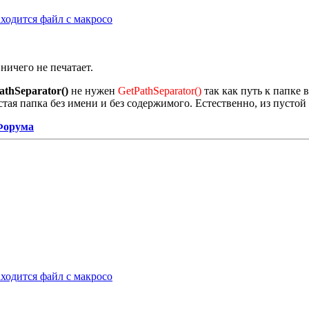
аходится файл с макросо
ничего не печатает.
PathSeparator()
не нужен
GetPathSeparator()
так как путь к папке 
ая папка без имени и без содержимого. Естественно, из пустой 
 Форума
аходится файл с макросо