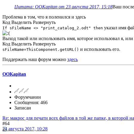
Цитата: OOKapitan от 23 августа 2017, 15:18
Ваш после
Проблема в том, что я поленился и здесь
Код
Выделить
Развернуть
указал имя фай
If sFileName <> "print_catalog_2.odt" then
Выход такой или использовать имя, которое использовал я, или
Код
Выделить
Развернуть
и использовать его.
sFileName=ThisComponent.getURL()
Поддержать наш форум можно
здесь
OOKapitan
Форумчанин
Сообщения: 466
Записан
Re: макрос для печати всех файлов в той же папке, в которой н
#64
24 августа 2017, 10:28