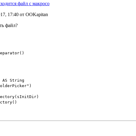
аходится файл с макросо
017, 17:40 от OOKapitan
ать файл?
eparator()
 AS String
olderPicker")
ectory(sInitDir)
ctory()