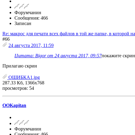
Форумчанин
Сообщения: 466
Записан
Re: макрос для печати всех файлов в той же папке, в которой н
#66
24 августа 2017, 11:59
Цитата: Bigor от 24 августа 2017, 09:57
покажите скрин 
Прилагаю скрин
ОШИБКА1.jpg
287.33 Кб, 1366x768
просмотров: 54
OOKapitan
Форумчанин
Сообщения: 466