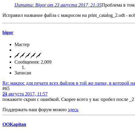
Цитата: Bigor от 23 августа 2017, 21:35
Проблема в том,
Исправил название файла с макросом на print_catalog_2.odt - в
bigor
Мастер
Сообщения: 2,009
Записан
Re: макрос для печати всех файлов в той же папке, в которой н
#65
24 августа 2017, 11:57
покажите скрин с ошибкой. Скорее всего у вас пробел после _2
Поддержать наш форум можно
здесь
OOKapitan