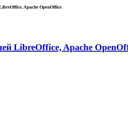
breOffice, Apache OpenOffice
.
й LibreOffice, Apache OpenOff