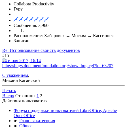
Collabora Productivity
Гуру
Сообщения: 3,960
Расположение: Хабаровск → Москва → Кассиопея
Записан
Re: Использование свойств документов
#15
24 июля 2017, 16:14
https://bugs.documentfoundation.org/show_bug.cgi?id=63207
С уважением
,
Михаил Каганский
Печать
Вверх
Страницы
1
2
Действия пользователя
Форум поддержки пользователей LibreOffice, Apache
OpenOffice
►
Главная категория
►
Общее