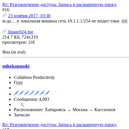
Re: Разграничение доступа. Запись в расшаренную папку.
#16
23 ноября 2017, 10:38
м-да.... и локальная машина сеть 10.1.1.1/254 не видит-таки ((((
Image024.jpg
214.7 Кб, 724x319
просмотров: 118
Яна (in real)
mikekaganski
Collabora Productivity
Гуру
Сообщения: 4,083
Расположение: Хабаровск → Москва → Кассиопея
Записан
Re: Разграничение доступа. Запись в расшаренную папку.