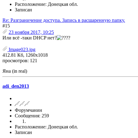
Расположение: Донецкая обл.
Записан
Re: Разграничение доступа. Запись в расшаренную папку.
#15
23 ноября 2017, 10:25
Или всё -таки DHCP нет?
?
Image023.jpg
412.81 Кб, 1260x1018
просмотров: 121
Яна (in real)
adi_den2013
Форумчанин
Сообщения: 259
Расположение: Донецкая обл.
Записан