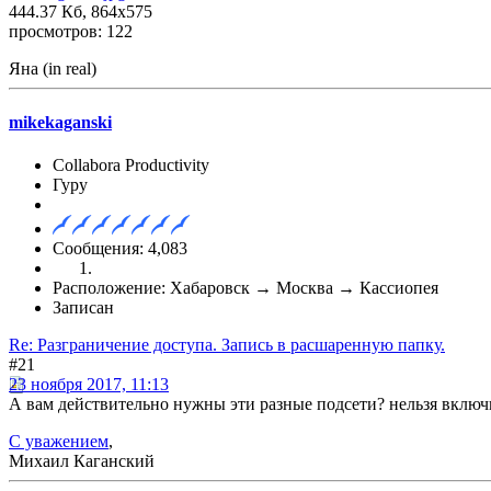
444.37 Кб, 864x575
просмотров: 122
Яна (in real)
mikekaganski
Collabora Productivity
Гуру
Сообщения: 4,083
Расположение: Хабаровск → Москва → Кассиопея
Записан
Re: Разграничение доступа. Запись в расшаренную папку.
#21
23 ноября 2017, 11:13
А вам действительно нужны эти разные подсети? нельзя включи
С уважением
,
Михаил Каганский