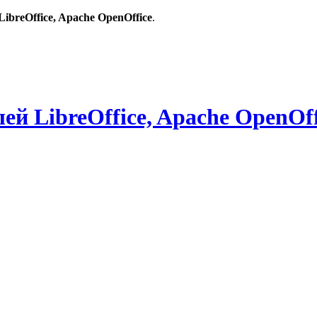
breOffice, Apache OpenOffice
.
й LibreOffice, Apache OpenOff