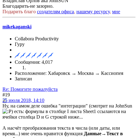
Владислав Орлов aka JohnSUN
Благодарить-не зазорно.
Подарить благо
создателям офиса
,
нашему ресурсу
,
мне
mikekaganski
Collabora Productivity
Гуру
Сообщения: 4,017
Расположение: Хабаровск → Москва → Кассиопея
Записан
Re: Помогите пожалуйста
#19
25 июля 2018, 14:10
Ну, на самом деле ошибка "интеграции" (смотрит на JohnSun
) есть: формулы в столбце I листа Sheet1 ссылаются на
ячейки столбца D и G строкой ниже...
А насчёт преобразования текста в числа (или даты, или
время...) мне очень нравится функция
Данные
→
Текст в