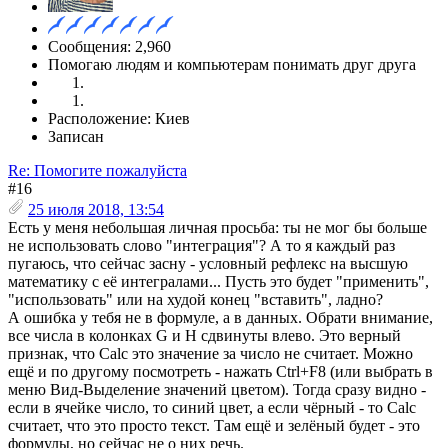
Сообщения: 2,960
Помогаю людям и компьютерам понимать друг друга
Расположение: Киев
Записан
Re: Помогите пожалуйста
#16
25 июля 2018, 13:54
Есть у меня небольшая личная просьба: ты не мог бы больше
не использовать слово "интеграция"? А то я каждый раз
пугаюсь, что сейчас засну - условный рефлекс на высшую
математику с её интегралами... Пусть это будет "применить",
"использовать" или на худой конец "вставить", ладно?
А ошибка у тебя не в формуле, а в данных. Обрати внимание,
все числа в колонках G и H сдвинуты влево. Это верный
признак, что Calc это значение за число не считает. Можно
ещё и по другому посмотреть - нажать Ctrl+F8 (или выбрать в
меню Вид-Выделение значений цветом). Тогда сразу видно -
если в ячейке число, то синий цвет, а если чёрный - то Calc
считает, что это просто текст. Там ещё и зелёный будет - это
формулы, но сейчас не о них речь.