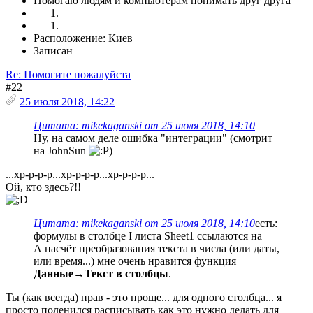
Помогаю людям и компьютерам понимать друг друга
Расположение: Киев
Записан
Re: Помогите пожалуйста
#22
25 июля 2018, 14:22
Цитата: mikekaganski от 25 июля 2018, 14:10
Ну, на самом деле ошибка "интеграции" (смотрит
на JohnSun
)
...хр-р-р-р...хр-р-р-р...хр-р-р-р...
Ой, кто здесь?!!
Цитата: mikekaganski от 25 июля 2018, 14:10
есть:
формулы в столбце I листа Sheet1 ссылаются на
А насчёт преобразования текста в числа (или даты,
или время...) мне очень нравится функция
Данные
→
Текст в столбцы
.
Ты (как всегда) прав - это проще... для одного столбца... я
просто поленился расписывать как это нужно делать для