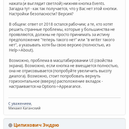
нажата (и выглядит светлой) нижняя кнопка Events.
Загадка тут - как так получается, что у Вас нет этой кнопки.
Настройки безопасности? Версия?
В общем: ответ от 2018 остался рабочим; а те, кто хотят
решить странные проблемы, которые у большинства не
проявляются, должны не просто принимать за истину
предположение "теперь такого нет" или "в writer такого
нет", а указывать хотя бы свою версию (полностью, из
Help->About).
Возможно, проблема в масштабировании UI (свойства
экрана). Возможно, если кнопка не вмещается полностью,
она не отрисовывается (попробуйте увеличить высоту
диалога). Возможно, стоит попробовать вернуть
горизонтальное (вверху) расположение вкладок -
настраивается на Options->Appearance.
С уважением
,
Михаил Каганский
Ципихович Эндрю