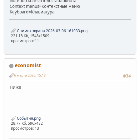
Noteboo kbars=Полосы блокнота
Context menus=Контекстные меню
Keyboard=Клавиатура
Снимок экрана 2026-03-06 161033.png
221.18 Кб, 1548x1509
просмотров: 11
economist
6 марта 2026, 15:18
#34
Ниже
События.png
28.77 Кб, 596x482
просмотров: 13