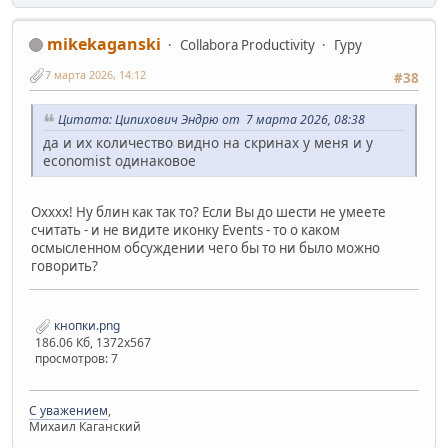
mikekaganski
Collabora Productivity
Гуру
7 марта 2026, 14:12
#38
Цитата: Ципихович Эндрю от 7 марта 2026, 08:38
да и их количество видно на скринах у меня и у
economist одинаковое
Охххх! Ну блин как так то? Если Вы до шести не умеете
считать - и не видите иконку Events - то о каком
осмысленном обсуждении чего бы то ни было можно
говорить?
кнопки.png
186.06 Кб, 1372x567
просмотров: 7
С уважением
,
Михаил Каганский