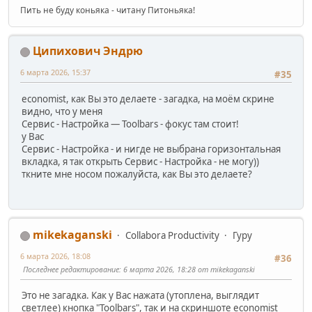
Пить не буду коньяка - читану Питоньяка!
Ципихович Эндрю
6 марта 2026, 15:37
#35
economist, как Вы это делаете - загадка, на моём скрине
видно, что у меня
Сервис - Настройка — Toolbars - фокус там стоит!
у Вас
Сервис - Настройка - и нигде не выбрана горизонтальная
вкладка, я так открыть Сервис - Настройка - не могу))
ткните мне носом пожалуйста, как Вы это делаете?
mikekaganski
Collabora Productivity
Гуру
6 марта 2026, 18:08
#36
Последнее редактирование
: 6 марта 2026, 18:28 от mikekaganski
Это не загадка. Как у Вас нажата (утоплена, выглядит
светлее) кнопка "Toolbars", так и на скриншоте economist