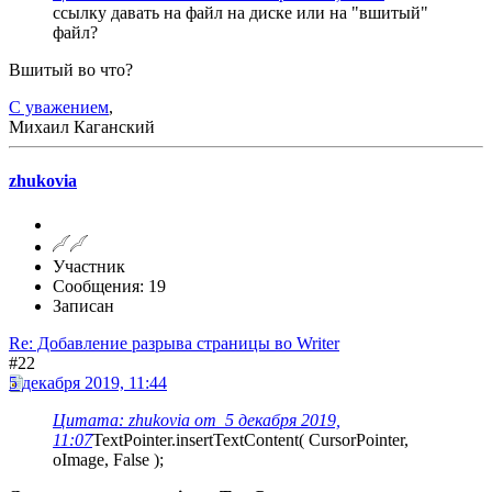
ссылку давать на файл на диске или на "вшитый"
файл?
Вшитый во что?
С уважением
,
Михаил Каганский
zhukovia
Участник
Сообщения: 19
Записан
Re: Добавление разрыва страницы во Writer
#22
5 декабря 2019, 11:44
Цитата: zhukovia от 5 декабря 2019,
11:07
TextPointer.insertTextContent( CursorPointer,
oImage, False );