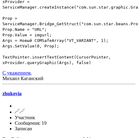
xProvider =
ServiceManager.createInstance("com.sun.star.graphic.Gra
Prop =
ServiceManager.Bridge_GetStruct("com.sun.star.beans.Pro
Prop.Name = "URL";
Prop.Value = imgurl;
Args = Новый COMSafeArray("VT_VARIANT", 1);
Args.SetValue(0, Prop);
TextPointer.insertTextContent(CursorPointer,
xProvider.queryGraphic(Args), false)
С уважением
,
Михаил Каганский
zhukovia
Участник
Сообщения: 19
Записан