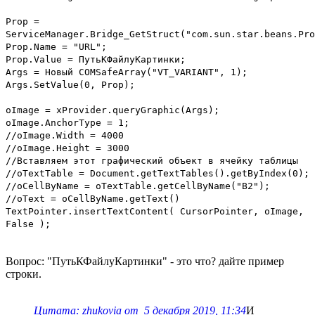
Prop =
ServiceManager.Bridge_GetStruct("com.sun.star.beans.Pro
Prop.Name = "URL";
Prop.Value = ПутьКФайлуКартинки;
Args = Новый COMSafeArray("VT_VARIANT", 1);
Args.SetValue(0, Prop);
oImage = xProvider.queryGraphic(Args);
oImage.AnchorType = 1;
//oImage.Width = 4000
//oImage.Height = 3000
//Вставляем этот графический объект в ячейку таблицы
//oTextTable = Document.getTextTables().getByIndex(0);
//oCellByName = oTextTable.getCellByName("B2");
//oText = oCellByName.getText()
TextPointer.insertTextContent( CursorPointer, oImage,
False );
Вопрос: "ПутьКФайлуКартинки" - это что? дайте пример
строки.
Цитата: zhukovia от 5 декабря 2019, 11:34
И