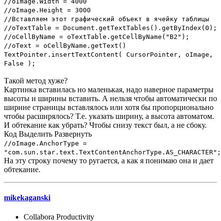
//oImage.Width = 4000
//oImage.Height = 3000
//Вставляем этот графический объект в ячейку таблицы
//oTextTable = Document.getTextTables().getByIndex(0);
//oCellByName = oTextTable.getCellByName("B2");
//oText = oCellByName.getText()
TextPointer.insertTextContent( CursorPointer, oImage,
False );
Такой метод хуже?
Картинка вставилась но маленькая, надо наверное параметры
высоты и ширины вставить. А нельзя чтобы автоматически по
ширине страницы вставлялось или хотя бы пропорционально
чтобы расширялось? Т.е. указать ширину, а высота автоматом.
И обтекание как убрать? Чтобы снизу текст был, а не сбоку.
Код
Выделить
Развернуть
//oImage.AnchorType =
"com.sun.star.text.TextContentAnchorType.AS_CHARACTER";
На эту строку почему то ругается, а как я понимаю она и дает
обтекание.
mikekaganski
Collabora Productivity