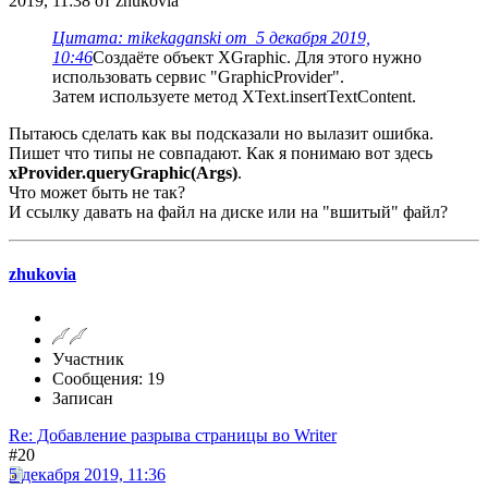
2019, 11:38 от zhukovia
Цитата: mikekaganski от 5 декабря 2019,
10:46
Создаёте объект XGraphic. Для этого нужно
использовать сервис "GraphicProvider".
Затем используете метод XText.insertTextContent.
Пытаюсь сделать как вы подсказали но вылазит ошибка.
Пишет что типы не совпадают. Как я понимаю вот здесь
xProvider.queryGraphic(Args)
.
Что может быть не так?
И ссылку давать на файл на диске или на "вшитый" файл?
zhukovia
Участник
Сообщения: 19
Записан
Re: Добавление разрыва страницы во Writer
#20
5 декабря 2019, 11:36