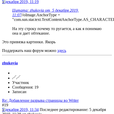
5 декабря 2019, 11:19
Цитата: zhukovia от 5 декабря 2019,
11:07
//oImage.AnchorType =
"com.sun.star.text.TextContentAnchorType.AS_CHARACTE
На эту строку почему то ругается, а как я понимаю
она и дает обтекание.
Это привязка картинки. Якорь
Поддержать наш форум можно
здесь
zhukovia
Участник
Сообщения: 19
Записан
Re: Добавление разрыва страницы во Writer
#19
5 декабря 2019, 11:34
Последнее редактирование
: 5 декабря