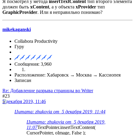
Я посмотрел у метода
insertTextContent
тип второго элемента
должен быть
xContent
, а у объекта
xProvider
тип
GraphicProvider
. Или я неправильно понимаю?
mikekaganski
Collabora Productivity
Гуру
Сообщения: 3,960
Расположение: Хабаровск → Москва → Кассиопея
Записан
Re: Добавление разрыва страницы во Writer
#23
5 декабря 2019, 11:46
Цитата: zhukovia от 5 декабря 2019, 11:44
Цитата: zhukovia от 5 декабря 2019,
11:07
TextPointer.insertTextContent(
CursorPointer, oImage, False );