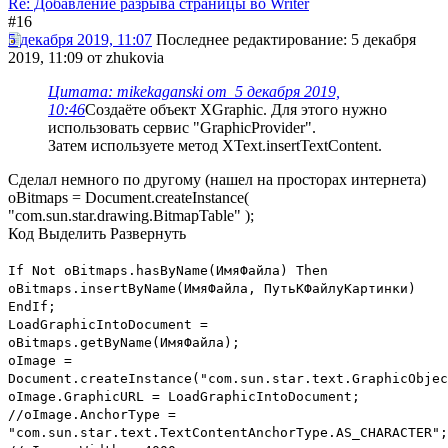
Re: Добавление разрыва страницы во Writer
#16
5 декабря 2019, 11:07
Последнее редактирование
: 5 декабря
2019, 11:09 от zhukovia
Цитата: mikekaganski от 5 декабря 2019,
10:46
Создаёте объект XGraphic. Для этого нужно
использовать сервис "GraphicProvider".
Затем используете метод XText.insertTextContent.
Сделал немного по другому (нашел на просторах интернета)
oBitmaps = Document.createInstance(
"com.sun.star.drawing.BitmapTable" );
Код
Выделить
Развернуть
If Not oBitmaps.hasByName(ИмяФайла) Then
oBitmaps.insertByName(ИмяФайла, ПутьКФайлуКартинки)
EndIf;
LoadGraphicIntoDocument =
oBitmaps.getByName(ИмяФайла);
oImage =
Document.createInstance("com.sun.star.text.GraphicObjec
oImage.GraphicURL = LoadGraphicIntoDocument;
//oImage.AnchorType =
"com.sun.star.text.TextContentAnchorType.AS_CHARACTER";