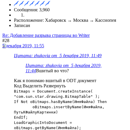
Сообщения: 3,960
Расположение: Хабаровск → Москва → Кассиопея
Записан
Re: Добавление разрыва страницы во Writer
#28
5 декабря 2019, 11:55
Цитата: zhukovia от 5 декабря 2019, 11:49
Цитата: zhukovia от 5 декабря 2019,
11:44
Вшитый во что?
Как я понимаю вшитый в ODT документ
Код
Выделить
Развернуть
Bitmaps = Document.createInstance(
"com.sun.star.drawing.BitmapTable" );
If Not oBitmaps.hasByName(ИмяФайла) Then
oBitmaps.insertByName(ИмяФайла,
ПутьКФайлуКартинки)
EndIf;
LoadGraphicIntoDocument =
oBitmaps.getByName(ИмяФайла);