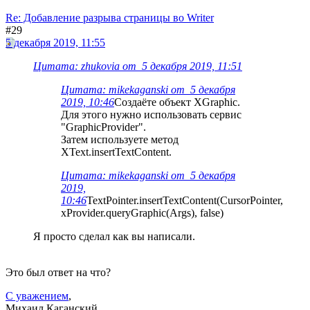
Re: Добавление разрыва страницы во Writer
#29
5 декабря 2019, 11:55
Цитата: zhukovia от 5 декабря 2019, 11:51
Цитата: mikekaganski от 5 декабря
2019, 10:46
Создаёте объект XGraphic.
Для этого нужно использовать сервис
"GraphicProvider".
Затем используете метод
XText.insertTextContent.
Цитата: mikekaganski от 5 декабря
2019,
10:46
TextPointer.insertTextContent(CursorPointer,
xProvider.queryGraphic(Args), false)
Я просто сделал как вы написали.
Это был ответ на что?
С уважением
,
Михаил Каганский