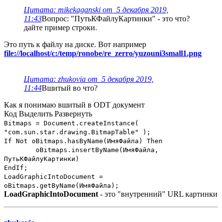
Цитата: mikekaganski от 5 декабря 2019,
11:43
Вопрос: "ПутьКФайлуКартинки" - это что?
дайте пример строки.
Это путь к файлу на диске. Вот например
file://localhost/c:/temp/ronobe/re_zerro/yuzouni3small1.png
Цитата: zhukovia от 5 декабря 2019,
11:44
Вшитый во что?
Как я понимаю вшитый в ODT документ
Код
Выделить
Развернуть
Bitmaps = Document.createInstance(
"com.sun.star.drawing.BitmapTable" );
If Not oBitmaps.hasByName(ИмяФайла) Then
oBitmaps.insertByName(ИмяФайла,
ПутьКФайлуКартинки)
EndIf;
LoadGraphicIntoDocument =
oBitmaps.getByName(ИмяФайла);
LoadGraphicIntoDocument
- это "внутренний" URL картинки