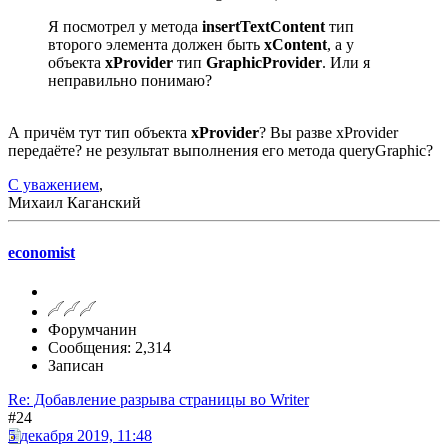
Я посмотрел у метода
insertTextContent
тип
второго элемента должен быть
xContent
, а у
объекта
xProvider
тип
GraphicProvider
. Или я
неправильно понимаю?
А причём тут тип объекта
xProvider
? Вы разве xProvider
передаёте? не результат выполнения его метода queryGraphic?
С уважением
,
Михаил Каганский
economist
Форумчанин
Сообщения: 2,314
Записан
Re: Добавление разрыва страницы во Writer
#24
5 декабря 2019, 11:48