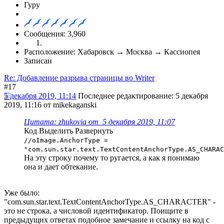
Гуру
Сообщения: 3,960
Расположение: Хабаровск → Москва → Кассиопея
Записан
Re: Добавление разрыва страницы во Writer
#17
5 декабря 2019, 11:14
Последнее редактирование
: 5 декабря
2019, 11:16 от mikekaganski
Цитата: zhukovia от 5 декабря 2019, 11:07
Код
Выделить
Развернуть
//oImage.AnchorType =
"com.sun.star.text.TextContentAnchorType.AS_CHARAC
На эту строку почему то ругается, а как я понимаю
она и дает обтекание.
Уже было:
"com.sun.star.text.TextContentAnchorType.AS_CHARACTER" -
это не строка, а числовой идентификатор. Поищите в
предыдущих ответах подобное замечание и ссылку на код с