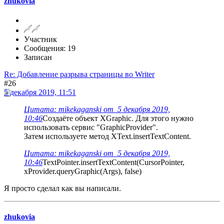
zhukovia
Участник
Сообщения: 19
Записан
Re: Добавление разрыва страницы во Writer
#26
5 декабря 2019, 11:51
Цитата: mikekaganski от 5 декабря 2019,
10:46
Создаёте объект XGraphic. Для этого нужно
использовать сервис "GraphicProvider".
Затем используете метод XText.insertTextContent.
Цитата: mikekaganski от 5 декабря 2019,
10:46
TextPointer.insertTextContent(CursorPointer,
xProvider.queryGraphic(Args), false)
Я просто сделал как вы написали.
zhukovia