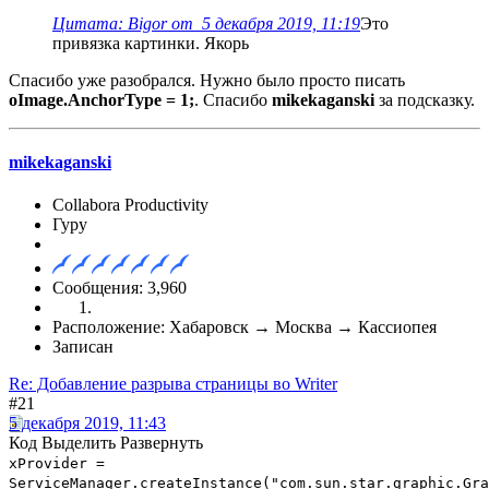
Цитата: Bigor от 5 декабря 2019, 11:19
Это
привязка картинки. Якорь
Спасибо уже разобрался. Нужно было просто писать
oImage.AnchorType = 1;
. Спасибо
mikekaganski
за подсказку.
mikekaganski
Collabora Productivity
Гуру
Сообщения: 3,960
Расположение: Хабаровск → Москва → Кассиопея
Записан
Re: Добавление разрыва страницы во Writer
#21
5 декабря 2019, 11:43
Код
Выделить
Развернуть
xProvider =
ServiceManager.createInstance("com.sun.star.graphic.Gra