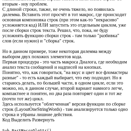
вторым - ноу проблем.
С длиной строки, также, не очень тяжело, но появилась
дилемма. Вставить этот просчёт в тот макрос, где происходит
основная компоновка строк (при этом как-то "некрасиво"
усложняется код) ИЛИ запустить это отдельным циклом, уже
после сборки строк текста. Решил, что, пока, не буду
усложнять функцию сборки строк - там только "разбивка"
слов (если нужно) и "сборка" строк.
Но в данном примере, тоже некоторая дилемма между
выбором двух похожих элементов кода.
Первая процедура - это часть макроса Диалога, где необходим
анализ текста сообщений и надписей на кнопках.
Понятно, что, как говориться, "на вкус и цвет все фломастеры
разные" - то есть каждый выбирает, что ему подходит. Но я
стараюсь делать, по большей части, в одном цикле, если это
можно, но, в данном случае, второй вариант намного легче,
компактнее и понятен, но два раза повторяет один и тот же
(почти тот же) цикл.
Здесь используется "облегченная" версия функции по сборке
строк (LayoutOneStringWords) - там анализируется только одно
строка и убраны лишние действия.
Код
Выделить
Развернуть
Sub PartMacroDlgStr()