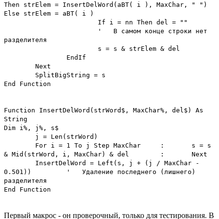
Then strElem = InsertDelWord(aBT( i ), MaxChar, " ")
Else strElem = aBT( i )
If i = nn Then del = ""
' В самом конце строки нет
разделителя
s = s & strElem & del
EndIf
Next
SplitBigString = s
End Function
Function InsertDelWord(strWord$, MaxChar%, del$) As
String
Dim i%, j%, s$
j = Len(strWord)
For i = 1 To j Step MaxChar
:
s = s
& Mid(strWord, i, MaxChar) & del
:
Next
InsertDelWord = Left(s, j + (j / MaxChar -
0.501))
' Удаление последнего (лишнего)
разделителя
End Function
Первый макрос - он проверочный, только для тестирования. В