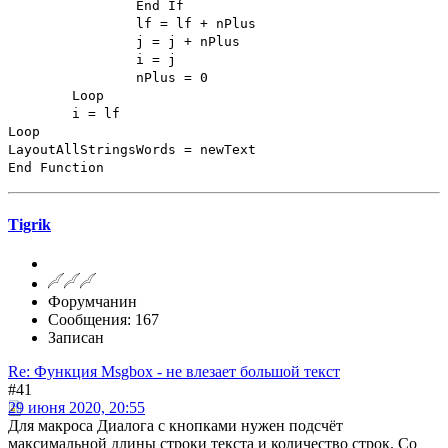
End If
lf = lf + nPlus
j = j + nPlus
i = j
nPlus = 0
Loop
i = lf
Loop
LayoutAllStringsWords = newText
End Function
Tigrik
Форумчанин
Сообщения: 167
Записан
Re: Функция Msgbox - не влезает большой текст
#41
29 июня 2020, 20:55
Для макроса Диалога с кнопками нужен подсчёт
максимальной длины строки текста и количество строк. Со