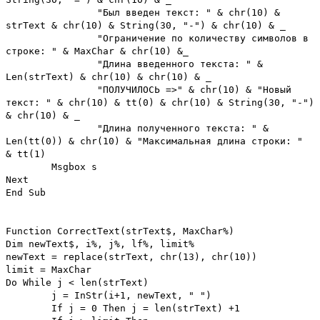
"Был введен текст: " & chr(10) &
strText & chr(10) & String(30, "-") & chr(10) & _
"Ограничение по количеству символов в
строке: " & MaxChar & chr(10) &_
"Длина введенного текста: " &
Len(strText) & chr(10) & chr(10) & _
"ПОЛУЧИЛОСЬ =>" & chr(10) & "Новый
текст: " & chr(10) & tt(0) & chr(10) & String(30, "-")
& chr(10) & _
"Длина полученного текста: " &
Len(tt(0)) & chr(10) & "Максимальная длина строки: "
& tt(1)
Msgbox s
Next
End Sub
Function CorrectText(strText$, MaxChar%)
Dim newText$, i%, j%, lf%, limit%
newText = replace(strText, chr(13), chr(10))
limit = MaxChar
Do While j < len(strText)
j = InStr(i+1, newText, " ")
If j = 0 Then j = len(strText) +1