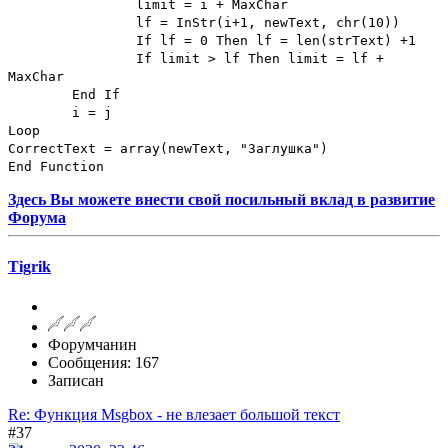
limit = i + MaxChar
lf = InStr(i+1, newText, chr(10))
If lf = 0 Then lf = len(strText) +1
If limit > lf Then limit = lf +
MaxChar
End If
i = j
Loop
CorrectText = array(newText, "Заглушка")
End Function
Здесь Вы можете внести свой посильный вклад в развитие
Форума
Tigrik
Форумчанин
Сообщения: 167
Записан
Re: Функция Msgbox - не влезает большой текст
#37