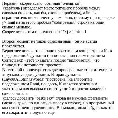
Первый - скорее всего, обычная "очепятка".
Указатель j определяет место текущего пробела между
словами (то есть, как бы, слово с пробелом), а limit -
ограничитель по количеству символов, поэтому при проверке
j > limit из-за этого пробела "собираемая" строка на один
символ меньше.
Скорее всего, там пропущено "+1": j > limit + 1
Второй момент не такой однозначный - он не всегда
проявляется.
Вероятнее всего, это связано с указателем конца строки lf - в
предложенной функции (он остался под наименованием
CorrectText) - этот указатель поздно "включается", что
приводит к неточности просчета.
В тестовой процедуре есть две проверочные строки текста и
запускаются две функции. Вторая функция
(LayoutAllStringsWords) "построена" на алгоритме,
предложенном Rami, но, здесь, lf является основным
указателем для выхода из инструкций и просчитывается с
самого начала.
Удалось добавить "разбивку" слова на нужные фрагменты
(можно, даже, по одному символу в строке), но программный
код существенно увеличился. Возможно, можно будет как-то
его сократить - подумаю ещё.