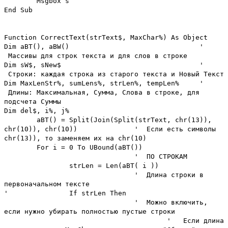
Msgbox s
End Sub
Function CorrectText(strText$, MaxChar%) As Object
Dim aBT(), aBW()
'
Массивы для строк текста и для слов в строке
Dim sW$, sNew$
'
Строки: каждая строка из старого текста и Новый Текст
Dim MaxLenStr%, sumLens%, strLen%, tempLen%
'
Длины: Максимальная, Сумма, Слова в строке, для
подсчета Суммы
Dim del$, i%, j%
aBT() = Split(Join(Split(strText, chr(13)),
chr(10)), chr(10))
' Если есть символы
chr(13)), то заменяем их на chr(10)
For i = 0 To UBound(aBT())
' ПО СТРОКАМ
strLen = Len(aBT( i ))
' Длина строки в
первоначальном тексте
'
If strLen Then
' Можно включить,
если нужно убирать полностью пустые строки
' Если длина