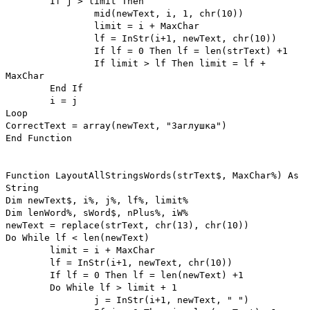
If j > limit Then
mid(newText, i, 1, chr(10))
limit = i + MaxChar
lf = InStr(i+1, newText, chr(10))
If lf = 0 Then lf = len(strText) +1
If limit > lf Then limit = lf +
MaxChar
End If
i = j
Loop
CorrectText = array(newText, "Заглушка")
End Function
Function LayoutAllStringsWords(strText$, MaxChar%) As
String
Dim newText$, i%, j%, lf%, limit%
Dim lenWord%, sWord$, nPlus%, iW%
newText = replace(strText, chr(13), chr(10))
Do While lf < len(newText)
limit = i + MaxChar
lf = InStr(i+1, newText, chr(10))
If lf = 0 Then lf = len(newText) +1
Do While lf > limit + 1
j = InStr(i+1, newText, " ")