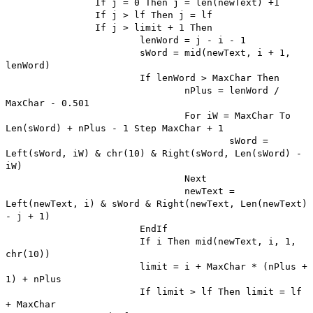
If j = 0 Then j = len(newText) +1
If j > lf Then j = lf
If j > limit + 1 Then
lenWord = j - i - 1
sWord = mid(newText, i + 1,
lenWord)
If lenWord > MaxChar Then
nPlus = lenWord /
MaxChar - 0.501
For iW = MaxChar To
Len(sWord) + nPlus - 1 Step MaxChar + 1
sWord =
Left(sWord, iW) & chr(10) & Right(sWord, Len(sWord) -
iW)
Next
newText =
Left(newText, i) & sWord & Right(newText, Len(newText)
- j + 1)
EndIf
If i Then mid(newText, i, 1,
chr(10))
limit = i + MaxChar * (nPlus +
1) + nPlus
If limit > lf Then limit = lf
+ MaxChar