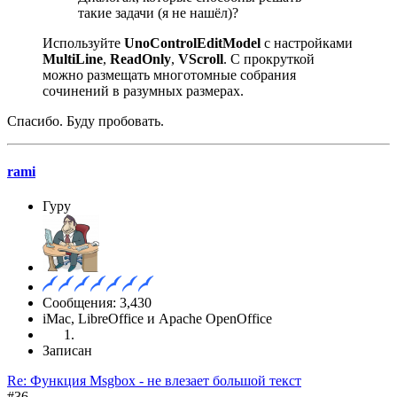
такие задачи (я не нашёл)?
Используйте
UnoControlEditModel
с настройками
MultiLine
,
ReadOnly
,
VScroll
. С прокруткой
можно размещать многотомные собрания
сочинений в разумных размерах.
Спасибо. Буду пробовать.
rami
Гуру
Сообщения: 3,430
iMac, LibreOffice и Apache OpenOffice
Записан
Re: Функция Msgbox - не влезает большой текст
#36