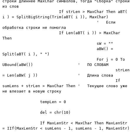
строки длиннее MaxChar символов, тогда "Сборка" строки
из слов
If strLen > MaxChar Then aBT(
i ) = SplitBigString(Trim(aBT( i )), MaxChar)
' Если
обработка строки не помогла
If Len(aBT( i )) > MaxChar
Then
sW = ""
aBW() =
Split(aBT( i ), " ")
For j = 0 To
UBound(aBW())
' ПО СЛОВАМ
strLen
= Len(aBW( j ))
' Длина слова
If
sumLens + strLen > MaxChar Then
' Текущее слово уже
не влезает в новую строку
tempLen = 0
del = chr(10)
If MaxLenStr < MaxChar Then MaxLenStr
= IIf(MaxLenStr < sumLens - 1, sumLens - 1, MaxLenStr)