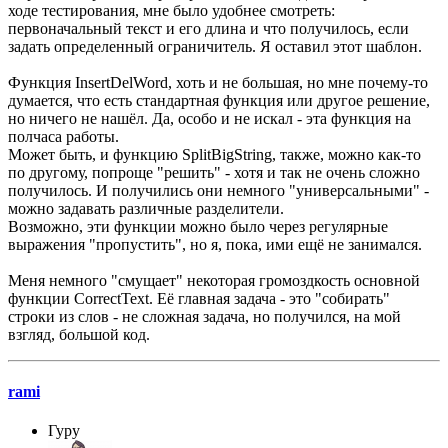
ходе тестирования, мне было удобнее смотреть:
первоначальный текст и его длина и что получилось, если
задать определенный ограничитель. Я оставил этот шаблон.
Функция InsertDelWord, хоть и не большая, но мне почему-то
думается, что есть стандартная функция или другое решение,
но ничего не нашёл. Да, особо и не искал - эта функция на
полчаса работы.
Может быть, и функцию SplitBigString, также, можно как-то
по другому, попроще "решить" - хотя и так не очень сложно
получилось. И получились они немного "универсальными" -
можно задавать различные разделители.
Возможно, эти функции можно было через регулярные
выражения "пропустить", но я, пока, ими ещё не занимался.
Меня немного "смущает" некоторая громоздкость основной
функции CorrectText. Её главная задача - это "собирать"
строки из слов - не сложная задача, но получился, на мой
взгляд, большой код.
rami
Гуру