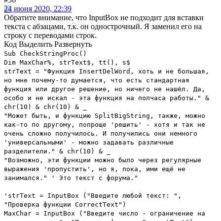
24 июня 2020, 22:39
Обратите внимание, что InputBox не подходит для вставки
текста с абзацами, т.к. он однострочный. Я заменил его на
строку с переводами строк.
Код
Выделить
Развернуть
Sub CheckStringProc()
Dim MaxChar%, strText$, tt(), s$
strText = "Функция InsertDelWord, хоть и не большая,
но мне почему-то думается, что есть стандартная
функция или другое решение, но ничего не нашёл. Да,
особо и не искал - эта функция на полчаса работы." &
chr(10) & chr(10) & _
"Может быть, и функцию SplitBigString, также, можно
как-то по другому, попроще 'решить' - хотя и так не
очень сложно получилось. И получились они немного
'универсальными' - можно задавать различные
разделители." & chr(10) & _
"Возможно, эти функции можно было через регулярные
выражения 'пропустить', но я, пока, ими ещё не
занимался." ' Это текст с форума."
'strText = InputBox ("Введите любой текст: ",
"Проверка функции CorrectText")
MaxChar = InputBox ("Введите число - ограничение на