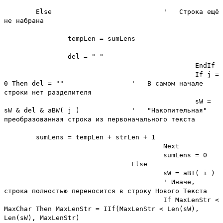
Else
' Строка ещё
не набрана
tempLen = sumLens
del = " "
EndIf
If j =
0 Then del = ""
' В самом начале
строки нет разделителя
sW =
sW & del & aBW( j )
' "Накопительная"
преобразованная строка из первоначального текста
sumLens = tempLen + strLen + 1
Next
sumLens = 0
Else
sW = aBT( i )
' Иначе,
строка полностью переносится в строку Нового Текста
If MaxLenStr <
MaxChar Then MaxLenStr = IIf(MaxLenStr < Len(sW),
Len(sW), MaxLenStr)