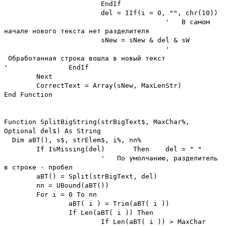
EndIf
del = IIf(i = 0, "", chr(10))
' В самом
начале нового текста нет разделителя
sNew = sNew & del & sW
'
Обработанная строка вошла в новый текст
'
EndIf
Next
CorrectText = Array(sNew, MaxLenStr)
End Function
Function SplitBigString(strBigText$, MaxChar%,
Optional del$) As String
Dim aBT(), s$, strElem$, i%, nn%
If IsMissing(del)
Then
del = " "
' По умолчанию, разделитель
в строке - пробел
aBT() = Split(strBigText, del)
nn = UBound(aBT())
For i = 0 To nn
aBT( i ) = Trim(aBT( i ))
If Len(aBT( i )) Then
If Len(aBT( i )) > MaxChar