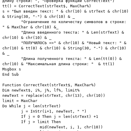
длину строки: ", "Проверка функции CorrectText")
tt() = CorrectText(strText$, MaxChar%)
s = "Был введен текст: " & chr(10) & strText & chr(10)
& String(30, "-") & chr(10) & _
"Ограничение по количеству символов в строке:
" & MaxChar & chr(10) &_
"Длина введенного текста: " & Len(strText) &
chr(10) & chr(10) & _
"ПОЛУЧИЛОСЬ =>" & chr(10) & "Новый текст: " &
chr(10) & tt(0) & chr(10) & String(30, "-") & chr(10)
& _
"Длина полученного текста: " & Len(tt(0)) &
chr(10) & "Максимальная длина строки: " & tt(1)
Msgbox s
End Sub
Function CorrectText(strText$, MaxChar%)
Dim newText$, i%, j%, lf%, limit%
newText = replace(strText, chr(13), chr(10))
limit = MaxChar
Do While j < len(strText)
j = InStr(i+1, newText, " ")
If j = 0 Then j = len(strText) +1
If j > limit Then
mid(newText, i, 1, chr(10))