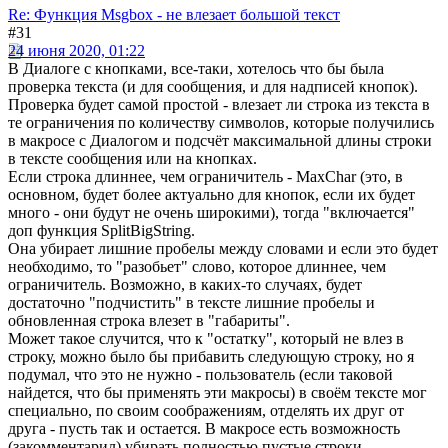
Re: Функция Msgbox - не влезает большой текст
#31
24 июня 2020, 01:22
В Диалоге с кнопками, все-таки, хотелось что бы была
проверка текста (и для сообщения, и для надписей кнопок).
Проверка будет самой простой - влезает ли строка из текста в
те ограничения по количеству символов, которые получились
в макросе с Диалогом и подсчёт максимальной длины строки
в тексте сообщения или на кнопках.
Если строка длиннее, чем ограничитель - MaxChar (это, в
основном, будет более актуально для кнопок, если их будет
много - они будут не очень широкими), тогда "включается"
доп функция SplitBigString.
Она убирает лишние пробелы между словами и если это будет
необходимо, то "разобьет" слово, которое длиннее, чем
ограничитель. Возможно, в каких-то случаях, будет
достаточно "подчистить" в тексте лишние пробелы и
обновленная строка влезет в "габариты".
Может такое случится, что к "остатку", который не влез в
строку, можно было бы прибавить следующую строку, но я
подумал, что это не нужно - пользователь (если таковой
найдется, что бы применять эти макросы) в своём тексте мог
специально, по своим соображениям, отделять их друг от
друга - пусть так и остается. В макросе есть возможность
(закомментарил) убирать полностью пустые строки.