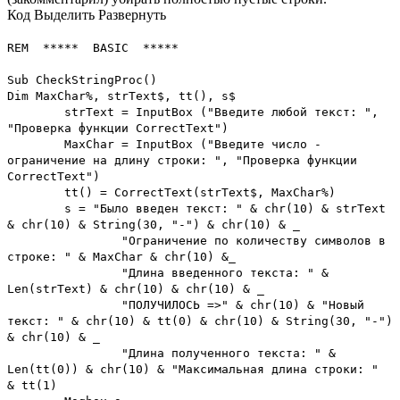
Код
Выделить
Развернуть
REM ***** BASIC *****
Sub CheckStringProc()
Dim MaxChar%, strText$, tt(), s$
strText = InputBox ("Введите любой текст: ",
"Проверка функции CorrectText")
MaxChar = InputBox ("Введите число -
ограничение на длину строки: ", "Проверка функции
CorrectText")
tt() = CorrectText(strText$, MaxChar%)
s = "Было введен текст: " & chr(10) & strText
& chr(10) & String(30, "-") & chr(10) & _
"Ограничение по количеству символов в
строке: " & MaxChar & chr(10) &_
"Длина введенного текста: " &
Len(strText) & chr(10) & chr(10) & _
"ПОЛУЧИЛОСЬ =>" & chr(10) & "Новый
текст: " & chr(10) & tt(0) & chr(10) & String(30, "-")
& chr(10) & _
"Длина полученного текста: " &
Len(tt(0)) & chr(10) & "Максимальная длина строки: "
& tt(1)