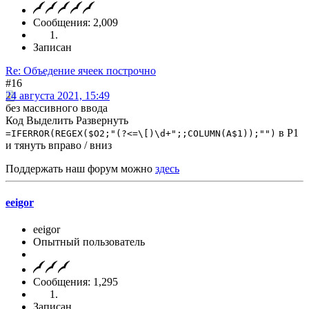
Сообщения: 2,009
Записан
Re: Объедение ячеек построчно
#16
24 августа 2021, 15:49
без массивного ввода
Код
Выделить
Развернуть
в P1
=IFERROR(REGEX($O2;"(?<=\[)\d+";;COLUMN(A$1));"")
и тянуть вправо / вниз
Поддержать наш форум можно
здесь
eeigor
eeigor
Опытный пользователь
Сообщения: 1,295
Записан