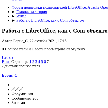
Форум поддержки пользователей LibreOffice, Apache Open
►
Главная категория
►
Writer
►
Работа с LibreOffice, как с Com-объектом
Работа с LibreOffice, как с Com-объект
Автор Борис_С, 22 октября 2021, 17:15
0 Пользователи и 1 гость просматривают эту тему.
Печать
Вниз
Страницы
1
2
3
4
5
6
7
Действия пользователя
Борис_С
Форумчанин
Сообщения: 265
Записан