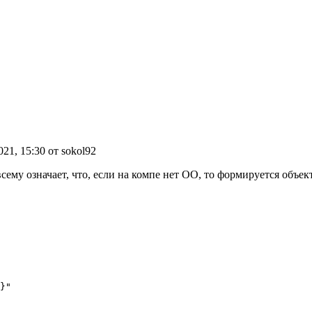
021, 15:30 от sokol92
всему означает, что, если на компе нет ОО, то формируется объек
}"