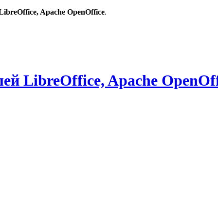
breOffice, Apache OpenOffice
.
й LibreOffice, Apache OpenOff