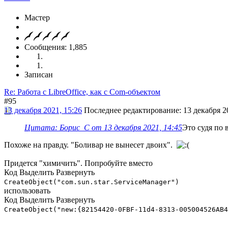
Мастер
Сообщения: 1,885
Записан
Re: Работа с LibreOffice, как с Com-объектом
#95
13 декабря 2021, 15:26
Последнее редактирование
: 13 декабря 2
Цитата: Борис_С от 13 декабря 2021, 14:45
Это судя по 
Похоже на правду. "Боливар не вынесет двоих".
Придется "химичить". Попробуйте вместо
Код
Выделить
Развернуть
CreateObject("com.sun.star.ServiceManager")
использовать
Код
Выделить
Развернуть
CreateObject("new:{82154420-0FBF-11d4-8313-005004526AB4