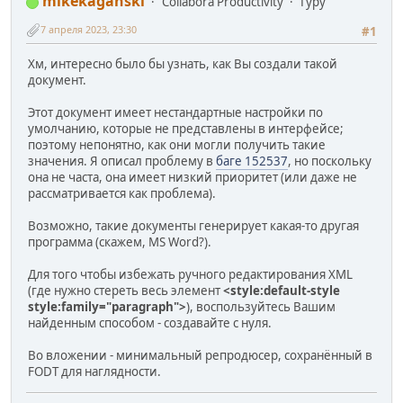
mikekaganski
Collabora Productivity
Гуру
7 апреля 2023, 23:30
#1
Хм, интересно было бы узнать, как Вы создали такой
документ.
Этот документ имеет нестандартные настройки по
умолчанию, которые не представлены в интерфейсе;
поэтому непонятно, как они могли получить такие
значения. Я описал проблему в
баге 152537
, но поскольку
она не часта, она имеет низкий приоритет (или даже не
рассматривается как проблема).
Возможно, такие документы генерирует какая-то другая
программа (скажем, MS Word?).
Для того чтобы избежать ручного редактирования XML
(где нужно стереть весь элемент
<style:default-style
style:family="paragraph">
), воспользуйтесь Вашим
найденным способом - создавайте с нуля.
Во вложении - минимальный репродюсер, сохранённый в
FODT для наглядности.