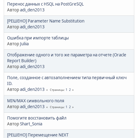
Перенос данных с HSQL на PostGreSQL
Автор
adi_den2013
[РЕШЕНО] Parameter Name Substitution
Автор
adi_den2013
Ошибка при импорте таблицы
Автор
Juliia
Отображение одного и того же параметра на отчете (Oracle
Report Builder)
Автор
adi_den2013
Поле, созданное с автозаполнением типа первичный ключ
ID.
Автор
adi_den2013
1
2
Страницы
MIN/MAX символьного поля
Автор
adi_den2013
1
2
Страницы
Помогите восстановить файл
Автор
Shart_Sonia
[РЕШЕНО] Перемещение NEXT