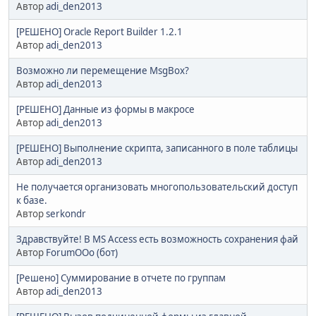
Автор
adi_den2013
[РЕШЕНО] Oracle Report Builder 1.2.1
Автор
adi_den2013
Возможно ли перемещение MsgBox?
Автор
adi_den2013
[РЕШЕНО] Данные из формы в макросе
Автор
adi_den2013
[РЕШЕНО] Выполнение скрипта, записанного в поле таблицы
Автор
adi_den2013
Не получается организовать многопользовательский доступ
к базе.
Автор
serkondr
Здравствуйте! В MS Access есть возможность сохранения фай
Автор
ForumOOo (бот)
[Решено] Суммирование в отчете по группам
Автор
adi_den2013