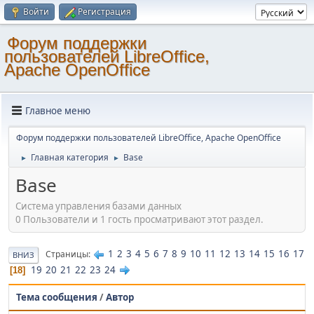
Войти
Регистрация
Форум поддержки
пользователей LibreOffice,
Apache OpenOffice
Главное меню
Форум поддержки пользователей LibreOffice, Apache OpenOffice
Главная категория
Base
►
►
Base
Система управления базами данных
0 Пользователи и 1 гость просматривают этот раздел.
1
2
3
4
5
6
7
8
9
10
11
12
13
14
15
16
17
Страницы
ВНИЗ
19
20
21
22
23
24
18
Тема сообщения
/
Автор