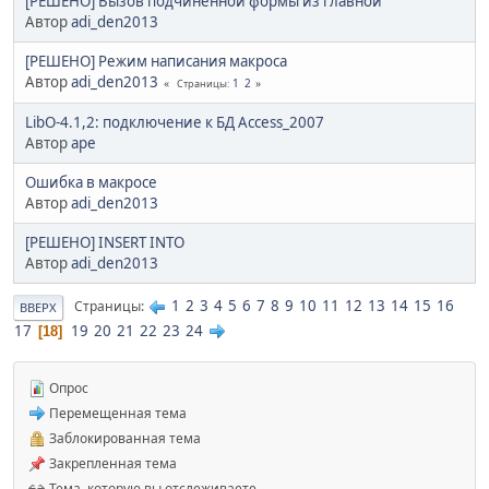
[РЕШЕНО] Вызов подчиненной формы из главной
Автор
adi_den2013
[РЕШЕНО] Режим написания макроса
Автор
adi_den2013
1
2
Страницы
LibO-4.1,2: подключение к БД Access_2007
Автор
ape
Ошибка в макросе
Автор
adi_den2013
[РЕШЕНО] INSERT INTO
Автор
adi_den2013
1
2
3
4
5
6
7
8
9
10
11
12
13
14
15
16
Страницы
ВВЕРХ
17
19
20
21
22
23
24
18
Опрос
Перемещенная тема
Заблокированная тема
Закрепленная тема
Тема, которую вы отслеживаете