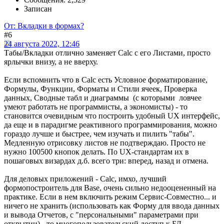
Записан
От: Вкладки в формах?
#6
24 августа 2022, 12:46
Табы/Вкладки отлично заменяет Calc с его Листами, просто
ярлычки внизу, а не вверху.
Если вспомнить что в Calc есть Условное форматирование,
Формулы, Функции, Форматы и Стили ячеек, Проверка
данных, Сводные табл и диаграммы (с которыми ловчее
умеют работать не программисты, а экономисты) - то
становится очевидным что построить удобный UX интерфейс,
да еще и в парадигме реактивного программирования, можно
гораздо лучше и быстрее, чем изучать и пилить "табы".
Медленную отрисовку листов не подтверждаю. Просто не
нужно 100500 кнопок делать. По UX-стандартам их в
пошаговых визардах д.б. всего три: вперед, назад и отмена.
Для деловых приложений - Calc, имхо, лучший
формопостроитель для Base, очень сильно недооцененный на
практике. Если в нем включить режим Сервис-Совместно... и
ничего не хранить (использовать как Форму для ввода данных
и вывода Отчетов, с "персональными" параметрами при
открытии) - то многопользовательский доступ к БД