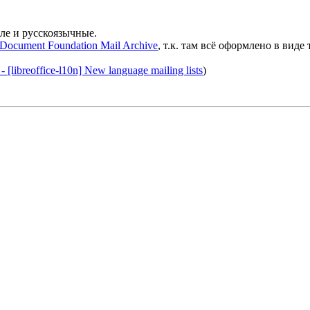
сле и русскоязычные.
l Document Foundation Mail Archive
, т.к. там всё оформлено в виде
 [libreoffice-l10n] New language mailing lists
)