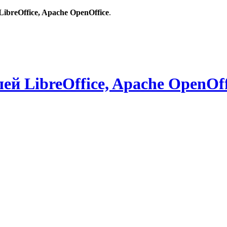
breOffice, Apache OpenOffice
.
й LibreOffice, Apache OpenOff