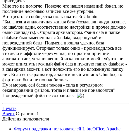
пригодится
Мне это не помогло. Повезло что нашел недавний бэкап, но
последние несколько записей все же утеряны.
Вот цитата с сообщества пользователей Ubuntu
"Была взята аналогичная живая база (создавали люди разные,
но шаблон один, соответственно настройки и прочее должно
было совпадать). Открыта архиватором. Файл data в папке
database был заменен на файл data, выдернутый из
поврежденной базы. Подмена прошла удачно, база
функционирует. Огорчает только одно - производилось все
это дело в оффтопе через winrar, по простой причине -
архиватор arc, установленный искаропки в моей кубунте не
может впихнуть нужный файл data в нужную папку database -
в сам архив может, а вот положить его во вложенную папку
нет. Если есть архиватор, аналогичный winrar в Ubuntuх, то
форточки бы и не понадобились.
Ну и мораль сей басни такова - сила в регулярном
бекапировании файлов. тогда и пляски не понадобятся"
Поврежденный файл не сохранился
Печать
Вверх
Страницы
1
Действия пользователя
Форум поддержки пользователей LibreOffice, Apache