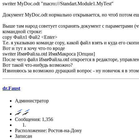
swriter MyDoc.odt "macro:///Standart.Module1.MyTest"
Документ MyDoc.odt нормально открывается, но чтоб потом ещё
Выше там народ советует сохранять документ с параметрами (чт
командной строке:
copy Файл1 Фай2 <Enter>
Т.е. я указываю команде copy, какой файл взять и куда его скоп
Вот и тут я хочу что-то вроде
swriter ИмяФайла.otd ИмяМакроса [Опции]
После чего файл ИмяФайла.otd откроется в редакторе, управлен
Вот такой что-нибудь возможно?
Извиняюсь за возможно дурацкий вопрос - ну новичок я в этом.
dr.Faust
Администратор
Сообщения: 1,356
Расположение: Ростов-на-Дону
Записан