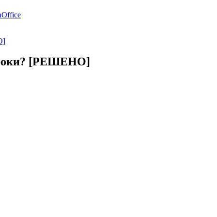
Office
О]
троки? [РЕШЕНО]