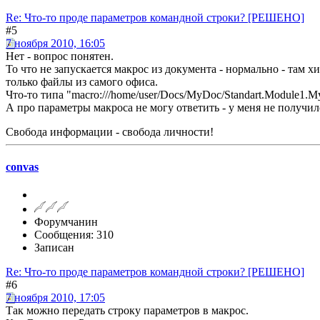
Re: Что-то проде параметров командной строки? [РЕШЕНО]
#5
7 ноября 2010, 16:05
Нет - вопрос понятен.
То что не запускается макрос из документа - нормально - там х
только файлы из самого офиса.
Что-то типа "macro:///home/user/Docs/MyDoc/Standart.Module1.M
А про параметры макроса не могу ответить - у меня не получило
Свобода информации - свобода личности!
convas
Форумчанин
Сообщения: 310
Записан
Re: Что-то проде параметров командной строки? [РЕШЕНО]
#6
7 ноября 2010, 17:05
Так можно передать строку параметров в макрос.