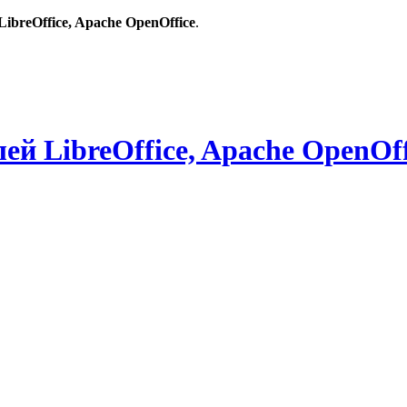
breOffice, Apache OpenOffice
.
й LibreOffice, Apache OpenOff