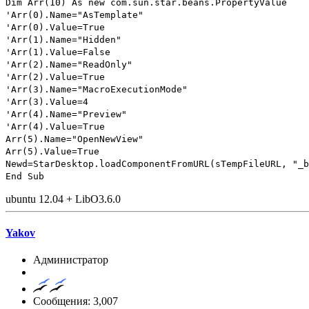
Dim Arr(10) As new com.sun.star.beans.PropertyValue
'Arr(0).Name="AsTemplate"
'Arr(0).Value=True
'Arr(1).Name="Hidden"
'Arr(1).Value=False
'Arr(2).Name="ReadOnly"
'Arr(2).Value=True
'Arr(3).Name="MacroExecutionMode"
'Arr(3).Value=4
'Arr(4).Name="Preview"
'Arr(4).Value=True
Arr(5).Name="OpenNewView"
Arr(5).Value=True
Newd=StarDesktop.loadComponentFromURL(sTempFileURL, "_b
End Sub
ubuntu 12.04 + LibO3.6.0
Yakov
Администратор
Сообщения: 3,007