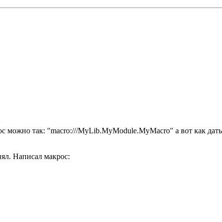
ос можно так: "macro:///MyLib.MyModule.MyMacro" а вот как дать
нял. Написал макрос: