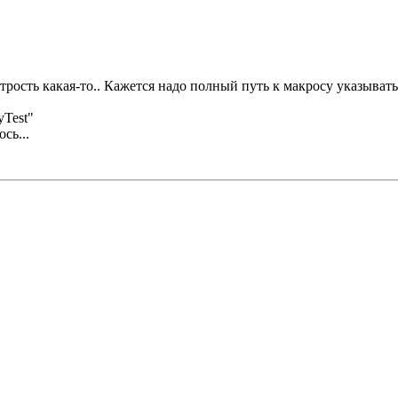
итрость какая-то.. Кажется надо полный путь к макросу указывать
yTest"
сь...