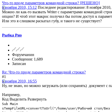
Что-то вроде параметров командной строки? [РЕШЕНО]
6 ноября 2010, 15:12
Последнее редактирование
: 8 ноября 2010,
Можно ли как-то вызвать Writer с параметрами командной стро
опции? И чтоб этот макрос получил бы потом доступ к параметр
Или это я слишком раскатал губу, и такого не существует?
Рыбка Рио
Форумчанин
Сообщения: 1,689
Записан
Re: Что-то проде параметров командной строки?
#1
6 ноября 2010, 16:55
Ну, не знаю, но можно загружать (или сохранять) документ с 
Например,
Код
Выделить
Развернуть
Sub Main
sTempFileURL=convertToUrl("/home/user/Рабочий стол/Без 