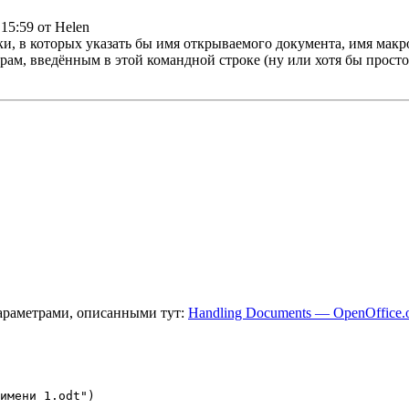
 15:59 от Helen
ки, в которых указать бы имя открываемого документа, имя макр
ам, введённым в этой командной строке (ну или хотя бы просто 
параметрами, описанными тут:
Handling Documents — OpenOffice.o
имени 1.odt")