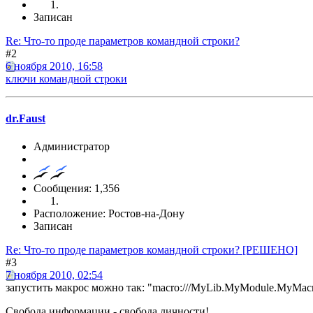
Записан
Re: Что-то проде параметров командной строки?
#2
6 ноября 2010, 16:58
ключи командной строки
dr.Faust
Администратор
Сообщения: 1,356
Расположение: Ростов-на-Дону
Записан
Re: Что-то проде параметров командной строки? [РЕШЕНО]
#3
7 ноября 2010, 02:54
запустить макрос можно так: "macro:///MyLib.MyModule.MyMacro
Свобода информации - свобода личности!