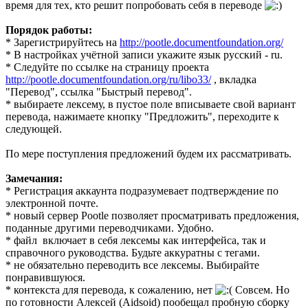
время для тех, кто решит попробовать себя в переводе
Порядок работы:
* Зарегистрируйтесь на
http://pootle.documentfoundation.org/
* В настройках учётной записи укажите язык русский - ru.
* Следуйте по ссылке на страницу проекта
http://pootle.documentfoundation.org/ru/libo33/
, вкладка
"Перевод", ссылка "Быстрый перевод".
* выбираете лексему, в пустое поле вписываете свой вариант
перевода, нажимаете кнопку "Предложить", переходите к
следующей.
По мере поступления предложений будем их рассматривать.
Замечания:
* Регистрация аккаунта подразумевает подтверждение по
электронной почте.
* новый сервер Pootle позволяет просматривать предложения,
поданные другими переводчиками. Удобно.
* файл включает в себя лексемы как интерфейса, так и
справочного руководства. Будьте аккуратны с тегами.
* не обязательно переводить все лексемы. Выбирайте
понравившуюся.
* контекста для перевода, к сожалению, нет
Совсем. Но
по готовности Алексей (Aidsoid) пообещал пробную сборку