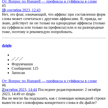
От: Вопрос по Hunspell — префиксы и суффиксы в слове
#5
18 сентября 2023, 12:43
Нет, это флаг, означающий, что аффикс при составлении форм
слова может сочетаться с другими аффиксами. Я, правда, не
знаю, действует ли он только на однородные аффиксы (только
на суффиксы или только на префиксы) или и на разнородные
тоже, поэтому и рекомендую попробовать.
dziglo
Форумчанин
Сообщения: 125
Записан
От: Вопрос по Hunspell — префиксы и суффиксы в слове
#6
2 октября 2023, 14:44
Последнее редактирование
: 2 октября
2023, 14:49 от dziglo
Вы не могли бы подсказать, как с помощью командной строки
вывести все словоформы конкретного слова в dic-файле?