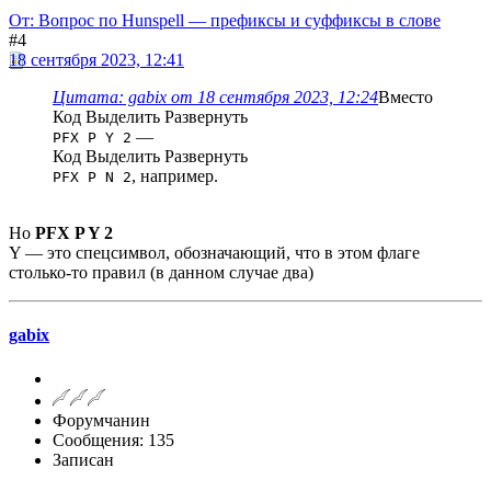
От: Вопрос по Hunspell — префиксы и суффиксы в слове
#4
18 сентября 2023, 12:41
Цитата: gabix от 18 сентября 2023, 12:24
Вместо
Код
Выделить
Развернуть
—
PFX P Y 2
Код
Выделить
Развернуть
, например.
PFX P N 2
Но
PFX P Y 2
Y — это спецсимвол, обозначающий, что в этом флаге
столько-то правил (в данном случае два)
gabix
Форумчанин
Сообщения: 135
Записан