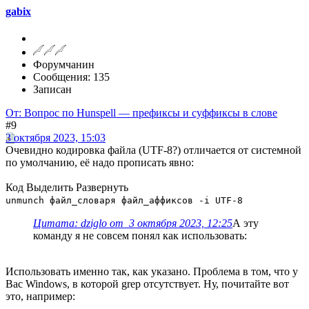
gabix
Форумчанин
Сообщения: 135
Записан
От: Вопрос по Hunspell — префиксы и суффиксы в слове
#9
3 октября 2023, 15:03
Очевидно кодировка файла (UTF-8?) отличается от системной
по умолчанию, её надо прописать явно:
Код
Выделить
Развернуть
unmunch файл_словаря файл_аффиксов -i UTF-8
Цитата: dziglo от 3 октября 2023, 12:25
А эту
команду я не совсем понял как использовать:
Использовать именно так, как указано. Проблема в том, что у
Вас Windows, в которой grep отсутствует. Ну, почитайте вот
это, например: