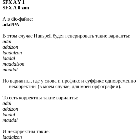
SFX A Y 1
SFX A 0 zon
А в
dic-файле
:
adal/PA
В этом случае Hunspell будет генерировать такие варианты:
adal
adalzon
laadalzon
laadal
maadalzon
maadal
Но варианты, где у слова и префикс и суффикс одновременно
— некорректны (в моем случае; для моей орфографии).
То есть корректны такие варианты:
adal
adalzon
laadal
maadal
И некорректны такие:
laadalzon