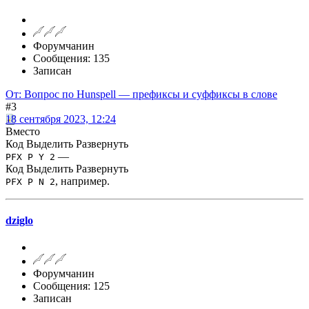
Форумчанин
Сообщения: 135
Записан
От: Вопрос по Hunspell — префиксы и суффиксы в слове
#3
18 сентября 2023, 12:24
Вместо
Код
Выделить
Развернуть
—
PFX P Y 2
Код
Выделить
Развернуть
, например.
PFX P N 2
dziglo
Форумчанин
Сообщения: 125
Записан