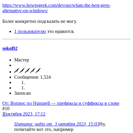
https://www.howtogeek.com/devops/whats-the-best-grep-
alternative-on-windows/
Более конкретно подсказать не могу.
1 пользователю
это нравится.
sokol92
Мастер
Сообщения: 1,524
Записан
От: Вопрос по Hunspell — префиксы и суффиксы в слове
#10
3 октября 2023, 17:12
Цитата: gabix от 3 октября 2023, 15:03
Ну,
почитайте вот это, например