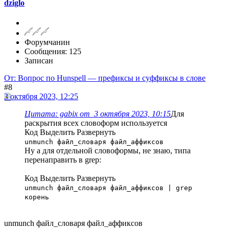
dziglo
Форумчанин
Сообщения: 125
Записан
От: Вопрос по Hunspell — префиксы и суффиксы в слове
#8
3 октября 2023, 12:25
Цитата: gabix от 3 октября 2023, 10:15
Для
раскрытия всех словоформ используется
Код
Выделить
Развернуть
unmunch файл_словаря файл_аффиксов
Ну а для отдельной словоформы, не знаю, типа
перенаправить в grep:
Код
Выделить
Развернуть
unmunch файл_словаря файл_аффиксов | grep
корень
unmunch файл_словаря файл_аффиксов