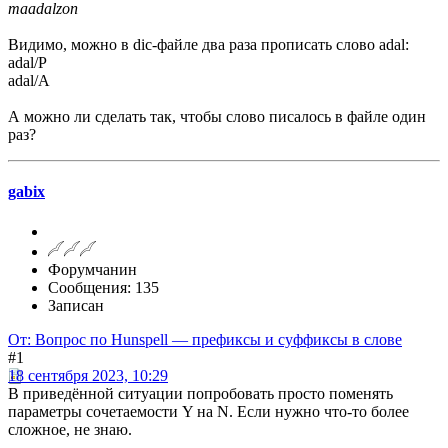
maadalzon
Видимо, можно в dic-файле два раза прописать слово adal:
adal/P
adal/A
А можно ли сделать так, чтобы слово писалось в файле один
раз?
gabix
Форумчанин
Сообщения: 135
Записан
От: Вопрос по Hunspell — префиксы и суффиксы в слове
#1
18 сентября 2023, 10:29
В приведённой ситуации попробовать просто поменять
параметры сочетаемости Y на N. Если нужно что-то более
сложное, не знаю.