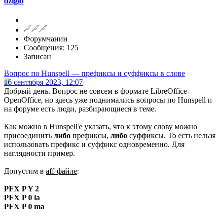
dziglo
Форумчанин
Сообщения: 125
Записан
Вопрос по Hunspell — префиксы и суффиксы в слове
16 сентября 2023, 12:07
Добрый день. Вопрос не совсем в формате LibreOffice-
OpenOffice, но здесь уже поднимались вопросы по Hunspell и
на форуме есть люди, разбирающиеся в теме.
Как можно в Hunspell'е указать, что к этому слову можно
присоединить
либо
префиксы,
либо
суффиксы. То есть нельзя
использовать префикс и суффикс одновременно. Для
наглядности пример.
Допустим в
aff-файле
:
PFX P Y 2
PFX P 0 la
PFX P 0 ma