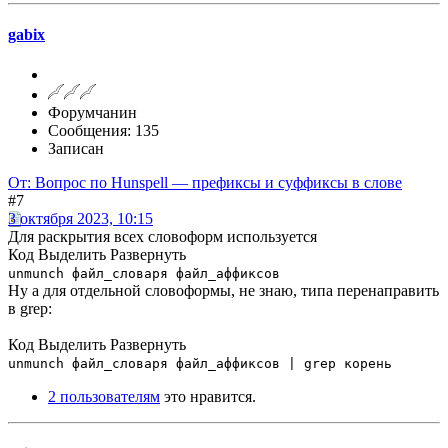
gabix
Форумчанин
Сообщения: 135
Записан
От: Вопрос по Hunspell — префиксы и суффиксы в слове
#7
3 октября 2023, 10:15
Для раскрытия всех словоформ используется
Код
Выделить
Развернуть
unmunch файл_словаря файл_аффиксов
Ну а для отдельной словоформы, не знаю, типа перенаправить
в grep:
Код
Выделить
Развернуть
unmunch файл_словаря файл_аффиксов | grep корень
2 пользователям
это нравится.