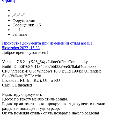
Франц
Форумчанин
Сообщения: 115
Записан
Прокрутка документа при изменении стиля абзаца
5 октября 2023, 15:33
Доброе время суток всем!
Version: 7.6.2.1 (X86_64) / LibreOffice Community
Build ID: 56f7684011345957bbf33a7ee678afaf4d2ba333
CPU threads: 4; OS: Windows 10.0 Build 19045; UI render:
Skia/Vulkan; VCL: win
Locale: ru-RU (ru_RU); UI: ru-RU
Calc: CL threaded
Редактирую документ.
Где-то по тексту меняю стиль абзаца.
Редактор автоматически прокручивает документ в начало
раздела и помещает туда курсор.
Опять поменял стиль - опять возврат в начало раздела!