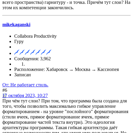
всего пространства) гарнитуру - и точка. Причём тут слои? На
этом их компетенции закончились.
mikekaganski
Collabora Productivity
Гуру
Сообщения: 3,962
Расположение: Хабаровск → Москва → Кассиопея
Записан
От: Не работает стиль.
#6
17 октября 2023, 10:27
При чём тут слои? При том, что программа была создана для
того, чтобы позволить максимально гибкое управление
форматированием - на уровне "послойного" форматирования
(стили ячеек, прямое форматирование ячеек, прямое
форматирование частей текста внутри). Это идеология
архитектуры программы. Такая гибкая архитектура даёт
огромные возможности тем, кто умеет ими пользоваться. Но