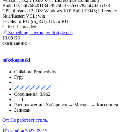
Version: 7.6.2.1 (X86_64) / LibreOffice Community
Build ID: 56f7684011345957bbf33a7ee678afaf4d2ba333
CPU threads: 12; OS: Windows 10.0 Build 19045; UI render:
Skia/Raster; VCL: win
Locale: ru-RU (ru_RU); UI: ru-RU
Calc: CL threaded
Something is wrong with style.ods
19.08 Кб
скачиваний: 4
mikekaganski
Collabora Productivity
Гуру
Сообщения: 3,962
Расположение: Хабаровск → Москва → Кассиопея
Записан
От: Не работает стиль.
#1
17 октября 2023, 09:15