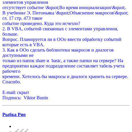
элементов управления
отсутствует событие \&quot;Во время инициализации\&quot;.
В учебнике Э. Питоньяка \&quot;Объяснение макросов\&quot;
гл. 17 стр. 473 такое
событие приведено. Куда это исчезло?
2. В VBA, событий связанных с элементами управления,
больше.
Вопрос. Планируется ли в ООо ввести обработку событий
которые есть в VBA.
3. Как в ООо сделать библиотеки макросов и диалогов
доступными не
только из папок share и basic, а также папки на сервере? На
предприятии каждое подразделение составляет табель учета
рабочего
времени. Хотелось бы макросы и диалоги хранить на сервере.
Спасибо.
E-mail: скрыт
Подпись: Viktor Bunin
Рыбка Рио