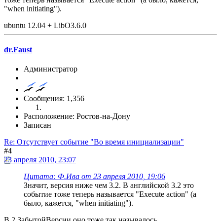
"when initiating").
ubuntu 12.04 + LibO3.6.0
dr.Faust
Администратор
Сообщения: 1,356
Расположение: Ростов-на-Дону
Записан
Re: Отсутствует событие "Во время инициализации"
#4
23 апреля 2010, 23:07
Цитата: Ф.Ива от 23 апреля 2010, 19:06
Значит, версия ниже чем 3.2. В английской 3.2 это
событие тоже теперь называется "Execute action" (а
было, кажется, "when initiating").
В 2.ЗабытойВерсии оно тоже так называлось...