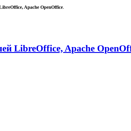
breOffice, Apache OpenOffice
.
й LibreOffice, Apache OpenOff