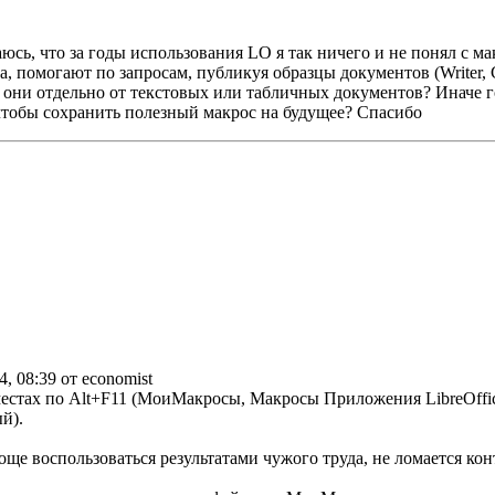
аюсь, что за годы использования LO я так ничего и не понял с 
 помогают по запросам, публикуя образцы документов (Writer, 
 они отдельно от текстовых или табличных документов? Иначе г
 чтобы сохранить полезный макрос на будущее? Спасибо
4, 08:39 от economist
х местах по Alt+F11 (МоиМакросы, Макросы Приложения LibreOf
й).
 воспользоваться результатами чужого труда, не ломается контек