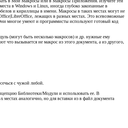
овать в Мои Макросы или в Макросы Приложения. Изучите эти
 места в Windows и Linux, иногда глубоко закопанные в
робелов и кириллицы в имени. Макросы в таких местах могут не
ffice|LibreOffice, лежащих в разных местах. Это всевозможные
. Они многое умеют и программисты используют готовый код
дуль (могут быть несколько макросов) и др. нужные ему
т что вызывается не макрос из этого документа, а из другого,
сечься с чужой либой.
концепцию Библиотеки/Модули и использовать ее. В
х местах аналогично, но для вставки из в файл документа