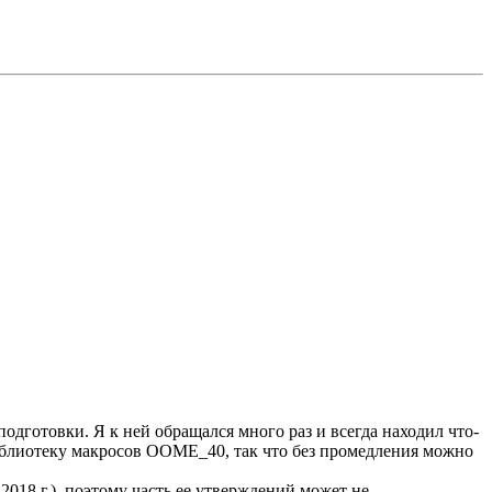
одготовки. Я к ней обращался много раз и всегда находил что-
 библиотеку макросов OOME_40, так что без промедления можно
2018 г.), поэтому часть ее утверждений может не