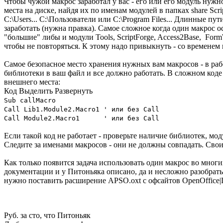
Чтобы чужой макрос заработал у вас - его или его модуль н
места на диске, найдя их по именам модулей в папках share Scr
C:\Users... C:\Пользователи или C:\Program Files... Длинные 
заработать (нужна правка). Самое сложное когда один макрос о
"большие" либы и модули Tools, ScriptForge, Access2Base, Fo
чтобы не повторяться. К этому надо привыкнуть - со временем 
Самое безопасное место хранения нужных вам макросов - в рабо
библиотеки в ваш файл и все должно работать. В сложном коде 
внешнего места:
Код
Выделить
Развернуть
Sub callMacro
Call Lib1.Module2.Macro1 ' или без Call
Call Module2.Macro1 ' или без Call
Если такой код не работает - проверьте наличие библиотек, мо
Следите за именами макросов - они не должны совпадать. Свои
Как только появится задача использовать один макрос во мног
документации и у Питоньяка описано, да и несложно разобратьс
нужно поставить расширение APSO.oxt с офсайтов OpenOffice|
Руб. за сто, что Питоньяк