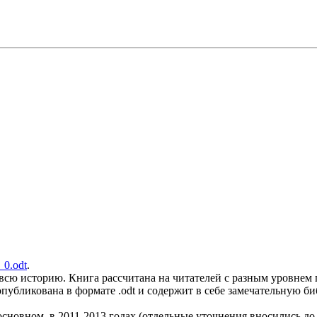
0.odt
.
всю историю. Книга рассчитана на читателей с разным уровнем п
 опубликована в формате .odt и содержит в себе замечательную
сновном, в 2011-2013 годах (отдельные уточнения вносились до 