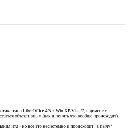
ке типа LibreOffice 4/5 + Win XP/Vista/7, в домене с
таться объективным (как и понять что вообще происходит).
яния итд - но все это несистемно и происходит "в пылу"