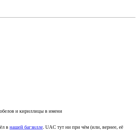
робелов и кириллицы в имени
шёл в
нашей багзилле
. UAC тут ни при чём (или, вернее, её