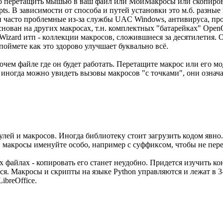
ужно перетащить мышью в ваш файл или МоиМакросы или скопир
ipts. В зависимости от способа и путей установки это м.б. разные
пути часто проблемные из-за службы UAC Windows, антивируса, п
снован на других макросах, т.н. комплектных "батарейках" OpenO
rmWizard итп - коллекции макросов, сложившиеся за десятилетия
поймете как это здорово улучшает буквально всё.
чем файле где он будет работать. Перетащите макрос или его мо
иногда можно увидеть вызовы макросов "с точками", они означаю
дулей и макросов. Иногда библиотеку стоит загрузить кодом явно.
 макросы именуйте особо, например с суффиксом, чтобы не пере
их файлах - копировать его станет неудобно. Придется изучить 
я. Макросы и скрипты на языке Python управляются и лежат в 3-
LibreOffice.