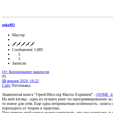
sokol92
Мастер
Сообщения: 1,885
Записан
От: Копирование макросов
#5
19 января 2024, 16:22
Сайт
Питоньяка.
Знаменитая книга "OpenOffice.org Macros Explained" -
OOME_4_
На мой взгляд - одна из лучших книг по программированию за 
то новое для себя. Еще одна непривычная особенность - книга
переходить от теории к практике.
При чтении этой книги нужно учитывать, что она написана, в о