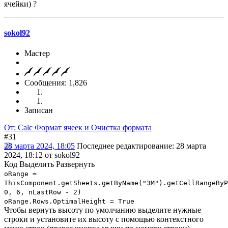
ячейки) ?
sokol92
Мастер
Сообщения: 1,826
Записан
От: Calc Формат ячеек и Очистка формата
#31
28 марта 2024, 18:05
Последнее редактирование
: 28 марта
2024, 18:12 от sokol92
Код
Выделить
Развернуть
oRange =
ThisComponent.getSheets.getByName("ЭМ").getCellRangeByP
0, 6, nLastRow - 2)
oRange.Rows.OptimalHeight = True
Чтобы вернуть высоту по умолчанию выделите нужные
строки и установите их высоту с помощью контекстного