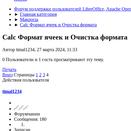
Форум поддержки пользователей LibreOffice, Apache Open
►
Главная категория
►
Макросы
►
Calc Формат ячеек и Очистка формата
Calc Формат ячеек и Очистка формата
Автор timal1234, 27 марта 2024, 11:33
0 Пользователи и 1 гость просматривают эту тему.
Печать
Вниз
Страницы
1
2
3
4
Действия пользователя
timal1234
Форумчанин
Сообщения: 180
Записан