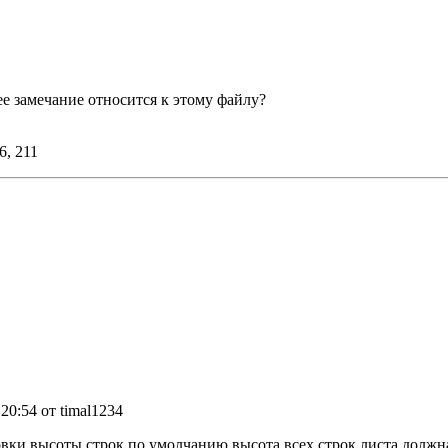
 замечание относится к этому файлу?
6, 211
 20:54 от timal1234
овки высоты строк по умолчанию высота всех строк листа должна