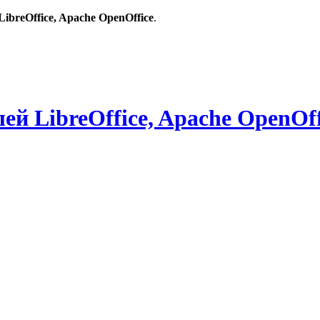
breOffice, Apache OpenOffice
.
й LibreOffice, Apache OpenOff