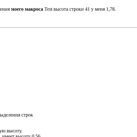
нения
моего макроса
Test высота строки 41 у меня 1,78.
выделения строк
ую высоту.
 имеет высоту 0,56.