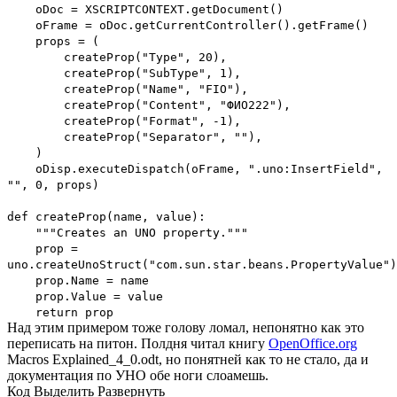
oDoc = XSCRIPTCONTEXT.getDocument()
oFrame = oDoc.getCurrentController().getFrame()
props = (
createProp("Type", 20),
createProp("SubType", 1),
createProp("Name", "FIO"),
createProp("Content", "ФИО222"),
createProp("Format", -1),
createProp("Separator", ""),
)
oDisp.executeDispatch(oFrame, ".uno:InsertField",
"", 0, props)
def createProp(name, value):
"""Creates an UNO property."""
prop =
uno.createUnoStruct("com.sun.star.beans.PropertyValue")
prop.Name = name
prop.Value = value
return prop
Над этим примером тоже голову ломал, непонятно как это
переписать на питон. Полдня читал книгу
OpenOffice.org
Macros Explained_4_0.odt, но понятней как то не стало, да и
документация по УНО обе ноги слоамешь.
Код
Выделить
Развернуть