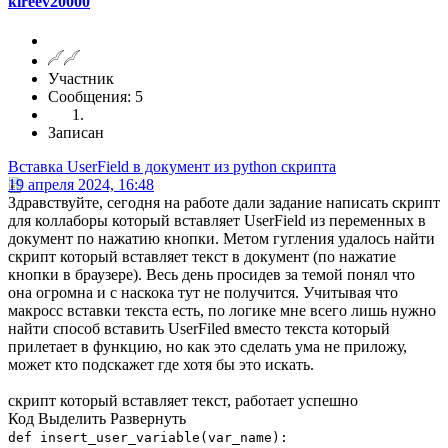
kireev20000
Участник
Сообщения: 5
Записан
Вставка UserField в документ из python скрипта
19 апреля 2024, 16:48
Здравствуйте, сегодня на работе дали задание написать скрипт
для коллаборы который вставляет UserField из переменных в
документ по нажатию кнопки. Метом гугления удалось найти
скрипт который вставляет текст в документ (по нажатие
кнопки в браузере). Весь день просидев за темой понял что
она огромна и с наскока тут не получится. Учитывая что
макросс вставки текста есть, по логике мне всего лишь нужно
найти способ вставить UserFiled вместо текста который
прилетает в функцию, но как это сделать ума не приложу,
может кто подскажет где хотя бы это искать.
скрипт который вставляет текст, работает успешно
Код
Выделить
Развернуть
def insert_user_variable(var_name):