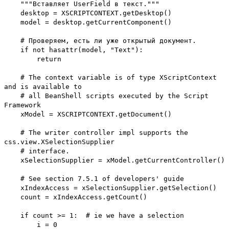
"""Вставляет UserField в текст."""
desktop = XSCRIPTCONTEXT.getDesktop()
model = desktop.getCurrentComponent()
# Проверяем, есть ли уже открытый документ.
if not hasattr(model, "Text"):
return
# The context variable is of type XScriptContext
and is available to
# all BeanShell scripts executed by the Script
Framework
xModel = XSCRIPTCONTEXT.getDocument()
# The writer controller impl supports the
css.view.XSelectionSupplier
# interface.
xSelectionSupplier = xModel.getCurrentController()
# See section 7.5.1 of developers' guide
xIndexAccess = xSelectionSupplier.getSelection()
count = xIndexAccess.getCount()
if count >= 1: # ie we have a selection
i = 0