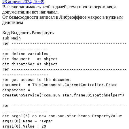
23 апреля 2024, 10:39
Всё еще занимаюсь этой задачей, тема просто огромная, а
документации кот наплакал.
От безысходности записал в Либреоффисе макрос в нужным
действием
Код
Выделить
Развернуть
sub Main
rem --------------------------------------------------
--------------------
rem define variables
dim document as object
dim dispatcher as object
rem --------------------------------------------------
--------------------
rem get access to the document
document = ThisComponent.CurrentController.Frame
dispatcher =
createUnoService("com.sun.star.frame.DispatchHelper")
rem --------------------------------------------------
--------------------
dim args1(5) as new com.sun.star.beans.PropertyValue
args1(0).Name = "Type"
args1(0).Value = 20