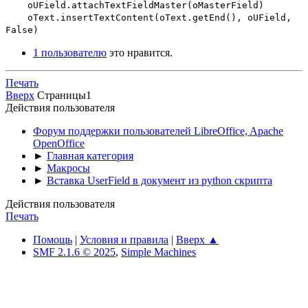
oUField.attachTextFieldMaster(oMasterField)
oText.insertTextContent(oText.getEnd(), oUField,
False)
1 пользователю
это нравится.
Печать
Вверх
Страницы
1
Действия пользователя
Форум поддержки пользователей LibreOffice, Apache
OpenOffice
►
Главная категория
►
Макросы
►
Вставка UserField в документ из python скрипта
Действия пользователя
Печать
Помощь
|
Условия и правила
|
Вверх ▲
SMF 2.1.6 © 2025
,
Simple Machines