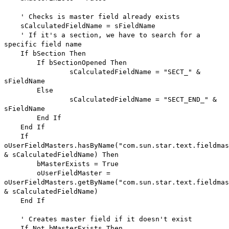
' Checks is master field already exists
sCalculatedFieldName = sFieldName
' If it's a section, we have to search for a
specific field name
If bSection Then
If bSectionOpened Then
sCalculatedFieldName = "SECT_" &
sFieldName
Else
sCalculatedFieldName = "SECT_END_" &
sFieldName
End If
End If
If
oUserFieldMasters.hasByName("com.sun.star.text.fieldmas
& sCalculatedFieldName) Then
bMasterExists = True
oUserFieldMaster =
oUserFieldMasters.getByName("com.sun.star.text.fieldmas
& sCalculatedFieldName)
End If
' Creates master field if it doesn't exist
If Not bMasterExists Then