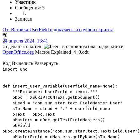
Участник
Сообщения: 5
Записан
От: Вставка UserField в документ из python скрипта
#8
24 апреля 2024, 13:41
я сделал что хотел
в основном благодаря книге
OpenOffice.org
Macros Explained_4_0.odt
Код
Выделить
Развернуть
import uno
def insert_user_variable(userfield_name=None):
"""Вставляет UserField в текст."""
oDoc = XSCRIPTCONTEXT.getDocument()
sLead = "com.sun.star.text.FieldMaster.User"
sTotName = sLead + "." + userfield_name
oText = oDoc.Text
oMasters = oDoc.getTextFieldMasters()
oUField =
oDoc.createInstance("com.sun.star.text.TextField.User")
oMasterField = oMasters.getByName(sTotName)