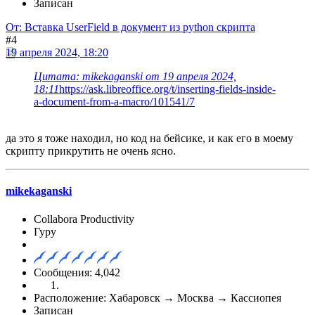
Записан
От: Вставка UserField в документ из python скрипта
#4
19 апреля 2024, 18:20
Цитата: mikekaganski от 19 апреля 2024,
18:11
https://ask.libreoffice.org/t/inserting-fields-inside-
a-document-from-a-macro/101541/7
да это я тоже находил, но код на бейсике, и как его в моему
скрипту прикрутить не очень ясно.
mikekaganski
Collabora Productivity
Гуру
Сообщения: 4,042
Расположение: Хабаровск → Москва → Кассиопея
Записан