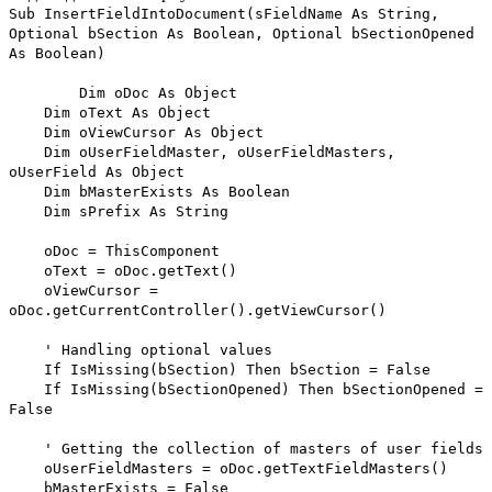
Sub InsertFieldIntoDocument(sFieldName As String,
Optional bSection As Boolean, Optional bSectionOpened
As Boolean)
Dim oDoc As Object
Dim oText As Object
Dim oViewCursor As Object
Dim oUserFieldMaster, oUserFieldMasters,
oUserField As Object
Dim bMasterExists As Boolean
Dim sPrefix As String
oDoc = ThisComponent
oText = oDoc.getText()
oViewCursor =
oDoc.getCurrentController().getViewCursor()
' Handling optional values
If IsMissing(bSection) Then bSection = False
If IsMissing(bSectionOpened) Then bSectionOpened =
False
' Getting the collection of masters of user fields
oUserFieldMasters = oDoc.getTextFieldMasters()
bMasterExists = False