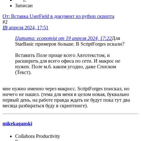
Записан
От: Вставка UserField в документ из python скрипта
#2
19 апреля 2024, 17:51
Цитата: economist от 19 апреля 2024, 17:22
Для
StarBasic примеров больше. В ScriptForges искали?
Вставить Поле проще всего Автотекстом, и
расширить для всего офиса по сети. И макрос не
нужен. Поле м.б. каким угодно, даже Списком
(Текст).
мне нужно именно через макросс. ScriptForges поискал, но
ничего не нашел. (тема для меня в целом новая, буквально
первый день, на работе правда ждать не будут пока тут два
месяца разбираться буду в скриптинге).
mikekaganski
Collabora Productivity