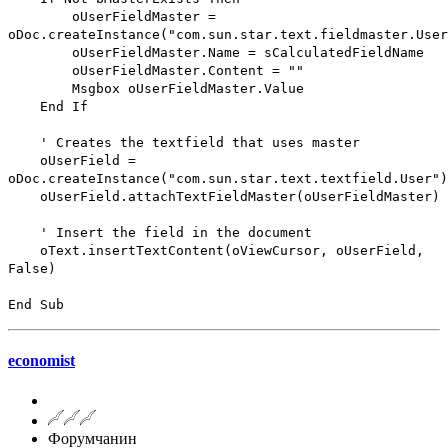
oUserFieldMaster =
oDoc.createInstance("com.sun.star.text.fieldmaster.User
oUserFieldMaster.Name = sCalculatedFieldName
oUserFieldMaster.Content = ""
Msgbox oUserFieldMaster.Value
End If
' Creates the textfield that uses master
oUserField =
oDoc.createInstance("com.sun.star.text.textfield.User")
oUserField.attachTextFieldMaster(oUserFieldMaster)
' Insert the field in the document
oText.insertTextContent(oViewCursor, oUserField,
False)
End Sub
economist
Форумчанин