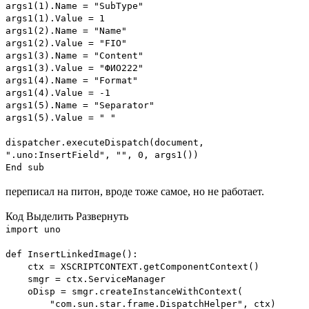
args1(1).Name = "SubType"
args1(1).Value = 1
args1(2).Name = "Name"
args1(2).Value = "FIO"
args1(3).Name = "Content"
args1(3).Value = "ФИО222"
args1(4).Name = "Format"
args1(4).Value = -1
args1(5).Name = "Separator"
args1(5).Value = " "
dispatcher.executeDispatch(document,
".uno:InsertField", "", 0, args1())
End sub
переписал на питон, вроде тоже самое, но не работает.
Код
Выделить
Развернуть
import uno
def InsertLinkedImage():
ctx = XSCRIPTCONTEXT.getComponentContext()
smgr = ctx.ServiceManager
oDisp = smgr.createInstanceWithContext(
"com.sun.star.frame.DispatchHelper", ctx)