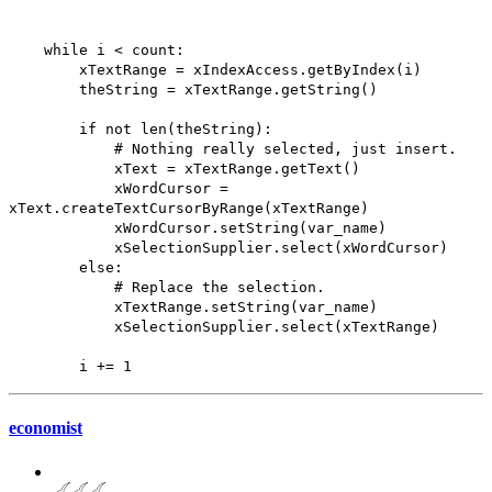
while i < count:
xTextRange = xIndexAccess.getByIndex(i)
theString = xTextRange.getString()
if not len(theString):
# Nothing really selected, just insert.
xText = xTextRange.getText()
xWordCursor =
xText.createTextCursorByRange(xTextRange)
xWordCursor.setString(var_name)
xSelectionSupplier.select(xWordCursor)
else:
# Replace the selection.
xTextRange.setString(var_name)
xSelectionSupplier.select(xTextRange)
i += 1
economist