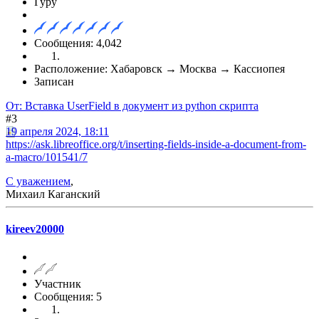
Гуру
Сообщения: 4,042
Расположение: Хабаровск → Москва → Кассиопея
Записан
От: Вставка UserField в документ из python скрипта
#3
19 апреля 2024, 18:11
https://ask.libreoffice.org/t/inserting-fields-inside-a-document-from-
a-macro/101541/7
С уважением
,
Михаил Каганский
kireev20000
Участник
Сообщения: 5