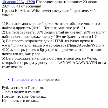
10 июня 2024, 13:20
Последнее редактирование
: 20 июня
2024, 08:41 от economist
Правка HTML из Writer имеет следующий практический
смысл:
1) Вы написали хороший док и хотите чтобы все могли его
найти и прочесть (без "...Пришли мне еще раз!...")
2) Вы теперь знаете: 30% людей email не читают, 20% не могут
найти скачанное вложение, а у 10% не будет нужного ПО
3) Вы просто сохраняете док в HTML из Writer прямо в
www/html-каталог вашего web-сервера (Nginx/Apache/Python)
4) Ура, теперь у всех в Браузере ваш док читается и выглядит
почти так же, как у вас
5) Вы продолжаете напрямую править свой док во Writer,
который теперь сразу доступен в LAN/WLAN/WAN/VPN всем
кому нужно
1 пользователю
это нравится.
Руб. за сто, что Питоньяк
Любит водку и коньяк!
Потому что мне, без оных, -
Не понять его никак...