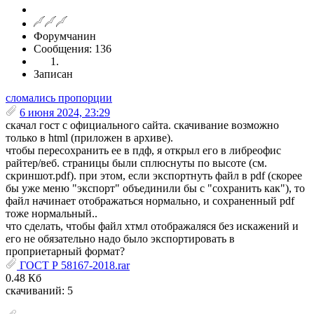
Форумчанин
Сообщения: 136
Записан
сломались пропорции
6 июня 2024, 23:29
скачал гост с официального сайта. скачивание возможно
только в html (приложен в архиве).
чтобы пересохранить ее в пдф, я открыл его в либреофис
райтер/веб. страницы были сплюснуты по высоте (см.
скриншот.pdf). при этом, если экспортнуть файл в pdf (скорее
бы уже меню "экспорт" объединили бы с "сохранить как"), то
файл начинает отображаться нормально, и сохраненный pdf
тоже нормальный..
что сделать, чтобы файл хтмл отображаляся без искажений и
его не обязательно надо было экспортировать в
проприетарный формат?
ГОСТ Р 58167-2018.rar
0.48 Кб
скачиваний: 5