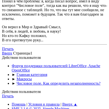
Понял в чём проблема: я, когда писал вопрос, имел в виду
контрол "Числовое поле", тогда как вы решили, что я ищу что-
то связанное с таблицей. Но то, что вы тут мне сообщили, не
исключено, поможет в будущем. Так что я вам благодарен за
ответы.
Он верил в Мир и Здравый Смысл,
В себя, в людей, в любовь, в науку!
Но кто-то Кафку положил,
В его протянутую руку...
Печать
Вверх
Страницы
1
Действия пользователя
Форум поддержки пользователей LibreOffice, Apache
OpenOffice
►
Главная категория
►
Макросы
►
Числовое поле. Как определить незаполненность?
Действия пользователя
Печать
Помощь
|
Условия и правила
|
Вверх ▲
SMF 2.1.6 © 2025
,
Simple Machines