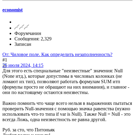
economist
Форумчанин
Сообщения: 2,329
Записан
От: Чиловое поле. Как определить незаполненность?
#1
26 июля 2024, 14:15
Для этого есть специальные "неизвестные" значения: Null
(None итд.), которые допустимы в числовых колонках (не
ломают их тип), позволяют работать формулам SUM итп
(формулы просто не обращают на них внимания), и главное -
они по настоящему остаются неизвестны.
Важно помнить что чаще всего нельзя в выражениях пытаться
проверить Null-значения c помощью значка равенства (нужно
использовать что-то типа if var is Null). Также Null = Null - это
всегда Ложь, одна неизвестность не равна другой.
Руб. за сто, что Питоньяк