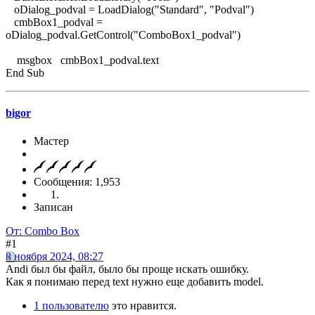
oDialog_podval = LoadDialog("Standard", "Podval")
cmbBox1_podval =
oDialog_podval.GetControl("ComboBox1_podval")
msgbox cmbBox1_podval.text
End Sub
bigor
Мастер
Сообщения: 1,953
Записан
От: Combo Box
#1
8 ноября 2024, 08:27
Andi был бы файл, было бы проще искать ошибку.
Как я понимаю перед text нужно еще добавить model.
1 пользователю
это нравится.