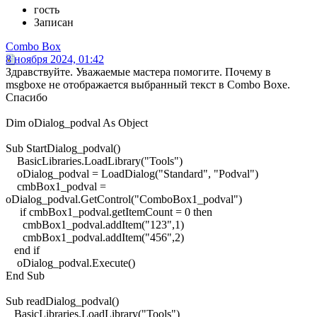
гость
Записан
Combo Box
8 ноября 2024, 01:42
Здравствуйте. Уважаемые мастера помогите. Почему в
msgboxе не отображается выбранный текст в Combo Boxe.
Спасибо
Dim oDialog_podval As Object
Sub StartDialog_podval()
BasicLibraries.LoadLibrary("Tools")
oDialog_podval = LoadDialog("Standard", "Podval")
cmbBox1_podval =
oDialog_podval.GetControl("ComboBox1_podval")
if cmbBox1_podval.getItemCount = 0 then
cmbBox1_podval.addItem("123",1)
cmbBox1_podval.addItem("456",2)
end if
oDialog_podval.Execute()
End Sub
Sub readDialog_podval()
BasicLibraries.LoadLibrary("Tools")